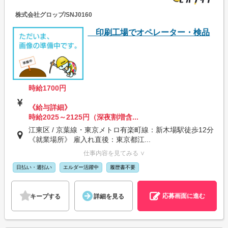
株式会社グロップ/SNJ0160
印刷工場でオペレーター・検品
時給1700円
《給与詳細》
時給2025～2125円（深夜割増含...
江東区 / 京葉線・東京メトロ有楽町線：新木場駅徒歩12分
《就業場所》 雇入れ直後：東京都江...
仕事内容を見てみる ∨
日払い・週払い
エルダー活躍中
履歴書不要
応募画面に進む
キープする
詳細を見る