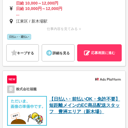
日給 10,000～12,000円
日給 10,000円～12,000円
...
江東区 / 新木場駅
仕事内容を見てみる ∨
日払い・週払い
応募画面に進む
キープする
詳細を見る
NEW
委
株式会社福籠
【日払い・前払いOK・免許不要】
短距離メインのEC商品配送スタッ
フ 豊洲エリア（新木場）