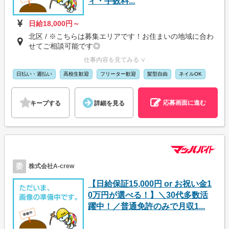
ィ・手数料...
日給18,000円～
北区 / ※こちらは募集エリアです！お住まいの地域に合わ
せてご相談可能です◎
仕事内容を見てみる ∨
日払い・週払い
高校生歓迎
フリーター歓迎
髪型自由
ネイルOK
応募画面に進む
キープする
詳細を見る
委
株式会社A-crew
【日給保証15,000円 or お祝い金1
0万円が選べる！】＼30代多数活
躍中！／普通免許のみで月収1...