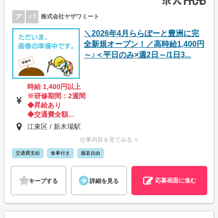
ア
パ
株式会社ヤザワミート
＼2026年4月ららぽーと豊洲に完
全新規オープン！／高時給1,400円
～♪＜平日のみ×週2日～/1日3...
時給 1,400円以上
※研修期間：2週間
◆昇給あり
◆交通費全額...
江東区 / 新木場駅
仕事内容を見てみる ∨
交通費支給
食事付き
服装自由
応募画面に進む
キープする
詳細を見る