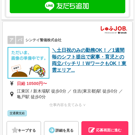
ア
パ
シンテイ警備株式会社
＼土日祝のみの勤務OK！／1週間
毎のシフト提出で家事・育児との
両立バッチリ！WワークもOK！東
雲エリア...
日給 10500円〜
江東区 / 新木場駅 徒歩0分 ／ 住吉(東京都)駅 徒歩0分 ／
亀戸駅 徒歩0分
仕事内容を見てみる ∨
交通費支給
応募画面に進む
キープする
詳細を見る