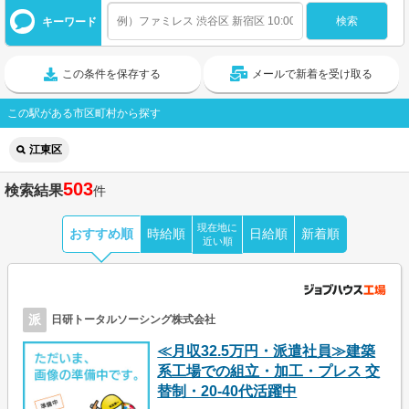
キーワード
この条件を保存する
メールで新着を受け取る
この駅がある市区町村から探す
江東区
503
検索結果
件
現在地に
おすすめ順
時給順
日給順
新着順
近い順
派
日研トータルソーシング株式会社
≪月収32.5万円・派遣社員≫建築
系工場での組立・加工・プレス 交
替制・20-40代活躍中