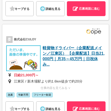
応募画面に進む
キープする
詳細を見る
委
株式会社CULOY
軽貨物ドライバー（企業配送メイ
ン／江東区） 【企業配送】日当21,
000円｜月35～45万円｜日祝休
み...
日給21,000円～
江東区 / 新木場駅より約1.6km徒歩で約20分
仕事内容を見てみる ∨
急募
年齢不問
フリーター歓迎
応募画面に進む
キープする
詳細を見る