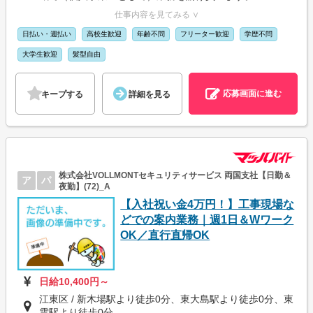
仕事内容を見てみる ∨
日払い・週払い
高校生歓迎
年齢不問
フリーター歓迎
学歴不問
大学生歓迎
髪型自由
応募画面に進む
キープする
詳細を見る
株式会社VOLLMONTセキュリティサービス 両国支社【日勤＆
ア
パ
夜勤】(72)_A
【入社祝い金4万円！】工事現場な
どでの案内業務｜週1日＆Wワーク
OK／直行直帰OK
日給10,400円～
江東区 / 新木場駅より徒歩0分、東大島駅より徒歩0分、東
雲駅より徒歩0分