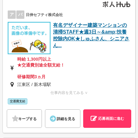
ア
パ
日伸セフティ株式会社
有名デザイナー建築マンションの
清掃STAFF★週3日～&amp;扶養
控除内OK★しゅふさん、シニアさ
ん...
時給 1,300円以上
★交通費別途全額支給！
研修期間3ヵ月
江東区 / 新木場駅
仕事内容を見てみる ∨
交通費支給
応募画面に進む
キープする
詳細を見る