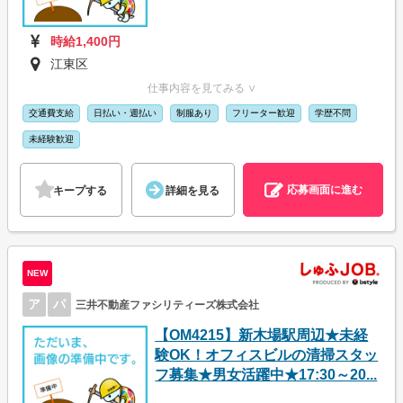
時給1,400円
江東区
仕事内容を見てみる ∨
交通費支給
日払い・週払い
制服あり
フリーター歓迎
学歴不問
未経験歓迎
応募画面に進む
キープする
詳細を見る
NEW
ア
パ
三井不動産ファシリティーズ株式会社
【OM4215】新木場駅周辺★未経
験OK！オフィスビルの清掃スタッ
フ募集★男女活躍中★17:30～20...