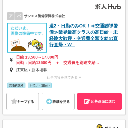
ア
パ
サンエス警備保障株式会社
週2・日勤のみOK！≪交通誘導警
備≫業界最高クラスの高日給・未
経験大歓迎・交通費全額支給の直
行直帰・W...
日給 13,500～17,000円
日勤：日給13500円 ＋ 交通費を別途支給...
江東区 / 新木場駅
仕事内容を見てみる ∨
交通費支給
日払い・週払い
応募画面に進む
キープする
詳細を見る