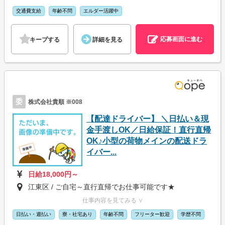
交通費支給
年齢不問
エルダー活躍中
応募画面に進む
キープする
詳細を見る
委
株式会社貴順 ※008
【配達ドライバー】 ＼日払い＆現
金手渡しOK／日給保証！直行直帰
OK♪小型の荷物メインの配送ドラ
イバー...
日給18,000円～
江東区 / ご自宅～直行直帰でお仕事可能です★
仕事内容を見てみる ∨
日払い・週払い
寮・社宅あり
年齢不問
フリーター歓迎
学歴不問