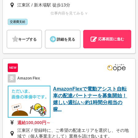
江東区 / 新木場駅 徒歩13分
仕事内容を見てみる ∨
交通費支給
応募画面に進む
キープする
詳細を見る
NEW
委
Amazon Flex
AmazonFlexで電動アシスト自転
車の配達パートナーを募集開始！
嬉しい週払い♪約1時間分相当の
稼...
週給100,000円～
江東区 / 登録時に、ご希望の配達エリアを選択し、その地
域で（個人事業主として）業務を請け負います。