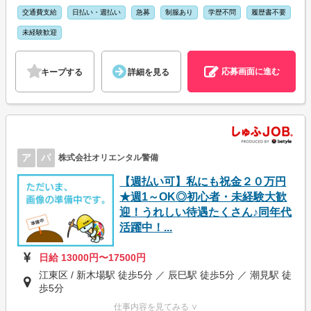
交通費支給
日払い・週払い
急募
制服あり
学歴不問
履歴書不要
未経験歓迎
応募画面に進む
キープする
詳細を見る
ア
パ
株式会社オリエンタル警備
【週払い可】私にも祝金２０万円
★週1～OK◎初心者・未経験大歓
迎！うれしい待遇たくさん♪同年代
活躍中！...
日給 13000円〜17500円
江東区 / 新木場駅 徒歩5分 ／ 辰巳駅 徒歩5分 ／ 潮見駅 徒
歩5分
仕事内容を見てみる ∨