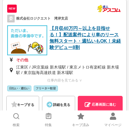
NEW
委
株式会社ロジクエスト 湾岸支店
【月収40万円～以上を目指せ
る！】配送案件により車のリース
無料スタート・週払いもOK！未経
験デビュー8割
その他
江東区 / JR京葉線 新木場駅 / 東京メトロ有楽町線 新木場
駅 / 東京臨海高速鉄道 新木場駅
仕事内容を見てみる ∨
日払い・週払い
フリーター歓迎
応募画面に進む
キープする
詳細を見る
検索
特集
キープ済み
マイページ