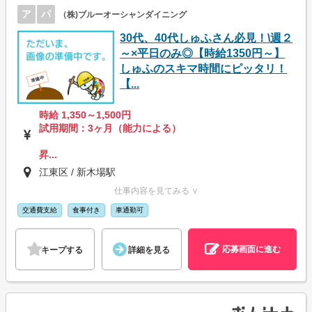
ア
パ
（株)ブルーオーシャンダイニング
30代、40代しゅふさん必見！\週２
～×平日のみ◎【時給1350円～】
しゅふのスキマ時間にピッタリ！
【...
時給 1,350～1,500円
試用期間：3ヶ月（能力による）
昇...
江東区 / 新木場駅
仕事内容を見てみる ∨
交通費支給
食事付き
車通勤可
応募画面に進む
キープする
詳細を見る