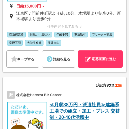
日給15,000円～
江東区 / 門前仲町駅より徒歩0分、木場駅より徒歩0分、新
木場駅より徒歩0分
仕事内容を見てみる ∨
交通費支給
日払い・週払い
年齢不問
車通勤可
フリーター歓迎
学歴不問
大学生歓迎
服装自由
応募画面に進む
キープする
詳細を見る
派
株式会社Harvest Biz Career
≪月収38万円・派遣社員≫建築系
工場での組立・加工・プレス 交替
制・20-40代活躍中