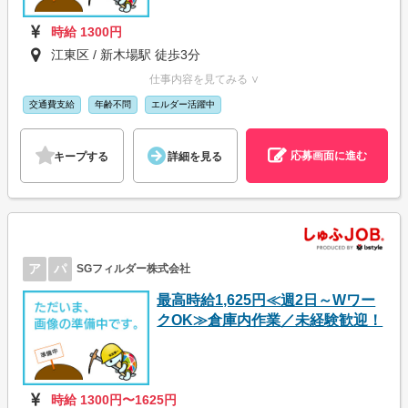
時給 1300円
江東区 / 新木場駅 徒歩3分
仕事内容を見てみる ∨
交通費支給
年齢不問
エルダー活躍中
応募画面に進む
キープする
詳細を見る
ア
パ
SGフィルダー株式会社
最高時給1,625円≪週2日～Wワー
クOK≫倉庫内作業／未経験歓迎！
時給 1300円〜1625円