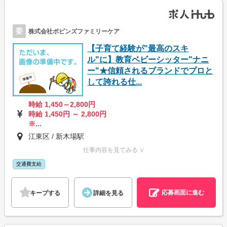
委
株式会社ポピンズファミリーケア
【子育て経験が"最高のスキ
ル"に】教育ベビーシッター"ナニ
ー"★信頼されるブランドでプロと
して誇れる仕...
時給 1,450～2,800円
時給 1,450円 ～ 2,800円
※...
江東区 / 新木場駅
仕事内容を見てみる ∨
交通費支給
応募画面に進む
キープする
詳細を見る