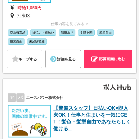
時給1,650円
江東区
仕事内容を見てみる ∨
交通費支給
日払い・週払い
制服あり
学歴不問
髪型自由
服装自由
未経験歓迎
応募画面に進む
キープする
詳細を見る
ア
パ
エースパワー株式会社
【警備スタッフ】日払いOK×即入
寮OK！仕事と住まいを一気にGE
T！髪色・髪型自由であなたらしく
働ける...