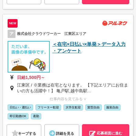
NEW
ア
株式会社クラウドワーカー 江東区エリア
＜在宅×日払い×単発＞データ入力
・アンケート
日給1,500円～
江東区 / ※業務は在宅となります。 【下記エリアにお住ま
いの方も活躍中！】 亀戸駅,越中島駅...
仕事内容を見てみる ∨
日払い・週払い
フリーター歓迎
大学生歓迎
髪型自由
服装自由
即日勤務OK
夜勤
応募画面に進む
キープする
詳細を見る