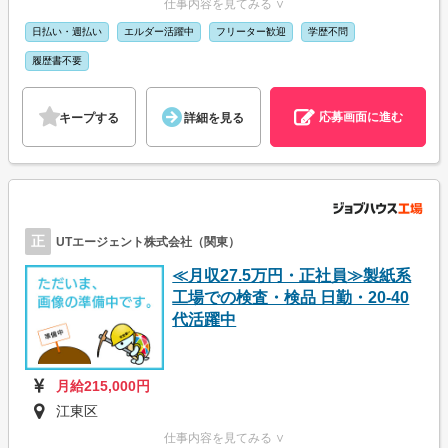
仕事内容を見てみる ∨
日払い・週払い
エルダー活躍中
フリーター歓迎
学歴不問
履歴書不要
応募画面に進む
キープする
詳細を見る
正
UTエージェント株式会社（関東）
≪月収27.5万円・正社員≫製紙系
工場での検査・検品 日勤・20-40
代活躍中
月給215,000円
江東区
仕事内容を見てみる ∨