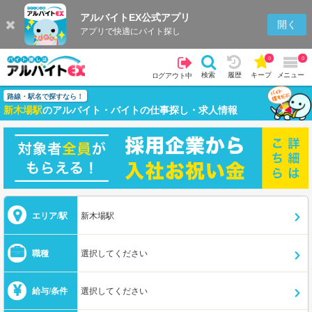
アルバイトEX公式アプリ
開く
アプリで快適にバイト探し
0
0
検索
履歴
キープ
メニュー
ログアウト中
路線・駅名で探すなら！
新木場駅
のアルバイト・バイトの仕事探し・求人情報
エリア/駅
新木場駅
職種
選択してください
給与/条件
選択してください