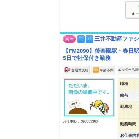
キ
三井不動産ファシ
【FM2090】後楽園駅・春
5日で社保付き勤務
エルダー活躍
交通費支給
年齢不問
職種
給与
勤務地
お仕事ID： 393653363
勤務時間
お仕事内