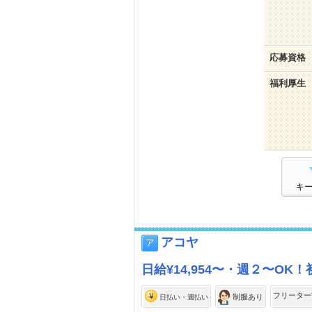
応募資格
福利厚生
キ
アコヤ
日給¥14,954〜・週２〜O
フリーター
制服あり
日払い・週払い