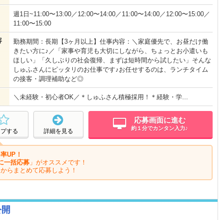
週1日~11:00〜13:00／12:00〜14:00／11:00〜14:00／12:00〜15:00／
11:00〜15:00
容
勤務期間：長期【3ヶ月以上】仕事内容：＼家庭優先で、お昼だけ働
きたい方に♪／「家事や育児も大切にしながら、ちょっとお小遣いも
ほしい」「久しぶりの社会復帰、まずは短時間から試したい」そんな
しゅふさんにピッタリのお仕事です♪お任せするのは、ランチタイム
の接客・調理補助など◎
＼未経験・初心者OK／＊しゅふさん積極採用！＊経験・学...
応募画面に進む
約１分でカンタン入力♪
ープする
詳細を見る
率UP！
に一括応募
」がオススメです！
ジからまとめて応募しよう！
公開