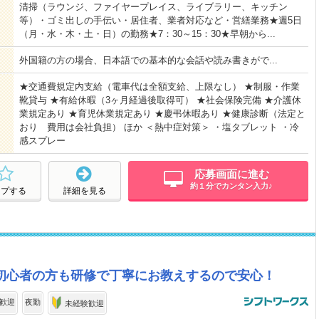
清掃（ラウンジ、ファイヤープレイス、ライブラリー、キッチン
等）・ゴミ出しの手伝い・居住者、業者対応など・営繕業務★週5日
（月・水・木・土・日）の勤務★7：30～15：30★早朝から...
外国籍の方の場合、日本語での基本的な会話や読み書きがで...
★交通費規定内支給（電車代は全額支給、上限なし） ★制服・作業
靴貸与 ★有給休暇（3ヶ月経過後取得可） ★社会保険完備 ★介護休
業規定あり ★育児休業規定あり ★慶弔休暇あり ★健康診断（法定と
おり 費用は会社負担） ほか ＜熱中症対策＞ ・塩タブレット ・冷
感スプレー
応募画面に進む
約１分でカンタン入力♪
ープする
詳細を見る
K！初心者の方も研修で丁寧にお教えするので安心！
歓迎
夜勤
未経験歓迎