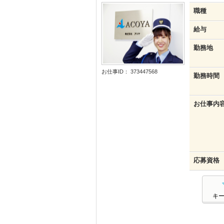
職種
給与
勤務地
お仕事ID： 373447568
勤務時間
お仕事内
応募資格
キ