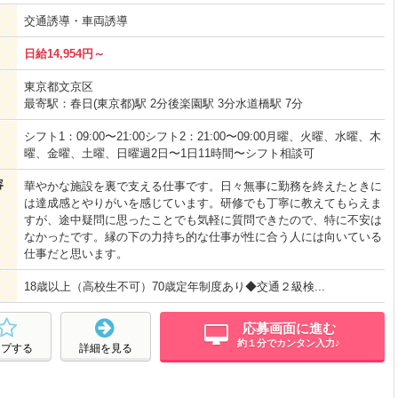
交通誘導・車両誘導
日給14,954円～
東京都文京区
最寄駅：春日(東京都)駅 2分後楽園駅 3分水道橋駅 7分
シフト1：09:00〜21:00シフト2：21:00〜09:00月曜、火曜、水曜、木
曜、金曜、土曜、日曜週2日〜1日11時間〜シフト相談可
容
華やかな施設を裏で支える仕事です。日々無事に勤務を終えたときに
は達成感とやりがいを感じています。研修でも丁寧に教えてもらえま
すが、途中疑問に思ったことでも気軽に質問できたので、特に不安は
なかったです。縁の下の力持ち的な仕事が性に合う人には向いている
仕事だと思います。
18歳以上（高校生不可）70歳定年制度あり◆交通２級検...
応募画面に進む
約１分でカンタン入力♪
ープする
詳細を見る