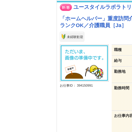
ユースタイルラボラトリ
「ホームヘルパー」重度訪問
ランクOK／介護職員［Ja］
未経験歓迎
職種
給与
勤務地
お仕事ID： 394150991
勤務時間
お仕事内