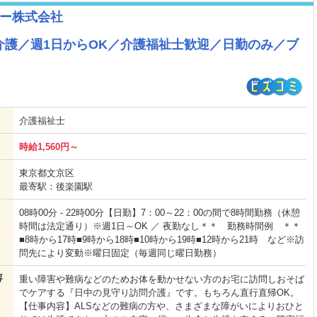
ー株式会社
介護／週1日からOK／介護福祉士歓迎／日勤のみ／ブ
介護福祉士
時給1,560円～
東京都文京区
最寄駅：後楽園駅
08時00分 - 22時00分【日勤】7：00～22：00の間で8時間勤務（休憩
時間は法定通り）※週1日～OK ／ 夜勤なし＊＊ 勤務時間例 ＊＊
■8時から17時■9時から18時■10時から19時■12時から21時 など※訪
問先により変動※曜日固定（毎週同じ曜日勤務）
容
重い障害や難病などのためお体を動かせない方のお宅に訪問しおそば
でケアする『日中の見守り訪問介護』です。もちろん直行直帰OK。
【仕事内容】ALSなどの難病の方や、さまざまな障がいによりおひと