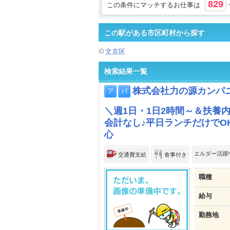
829
この条件にマッチするお仕事は
この駅がある市区町村から探す
文京区
検索結果一覧
株式会社力の源カンパ
＼週1日・1日2時間～＆扶養
会計なし♪平日ランチだけでO
心
エルダー活躍
交通費支給
食事付き
職種
給与
勤務地