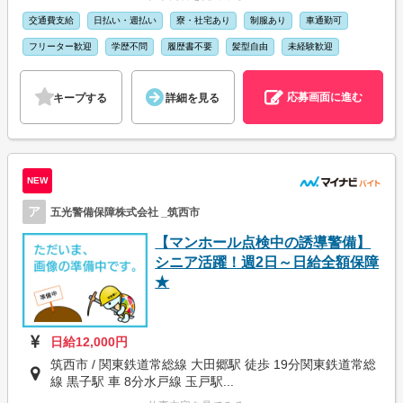
交通費支給
日払い・週払い
寮・社宅あり
制服あり
車通勤可
フリーター歓迎
学歴不問
履歴書不要
髪型自由
未経験歓迎
応募画面に進む
キープする
詳細を見る
NEW
ア
五光警備保障株式会社 _筑西市
【マンホール点検中の誘導警備】
シニア活躍！週2日～日給全額保障
★
日給12,000円
筑西市 / 関東鉄道常総線 大田郷駅 徒歩 19分関東鉄道常総
線 黒子駅 車 8分水戸線 玉戸駅...