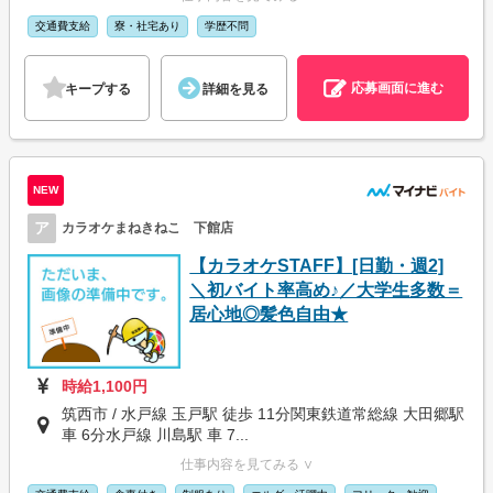
交通費支給
寮・社宅あり
学歴不問
応募画面に進む
キープする
詳細を見る
NEW
ア
カラオケまねきねこ 下館店
【カラオケSTAFF】[日勤・週2]
＼初バイト率高め♪／大学生多数＝
居心地◎髪色自由★
時給1,100円
筑西市 / 水戸線 玉戸駅 徒歩 11分関東鉄道常総線 大田郷駅
車 6分水戸線 川島駅 車 7...
仕事内容を見てみる ∨