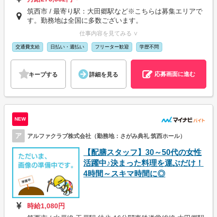
筑西市 / 最寄り駅：大田郷駅など※こちらは募集エリアで
す。勤務地は全国に多数ございます。
仕事内容を見てみる ∨
交通費支給
日払い・週払い
フリーター歓迎
学歴不問
応募画面に進む
キープする
詳細を見る
NEW
ア
アルファクラブ株式会社（勤務地：さがみ典礼 筑西ホール）
【配膳スタッフ】30～50代の女性
活躍中♪決まった料理を運ぶだけ！
4時間～スキマ時間に◎
時給1,080円