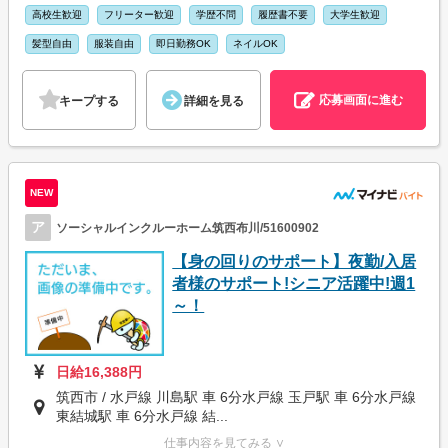
高校生歓迎
フリーター歓迎
学歴不問
履歴書不要
大学生歓迎
髪型自由
服装自由
即日勤務OK
ネイルOK
応募画面に進む
キープする
詳細を見る
NEW
ア
ソーシャルインクルーホーム筑西布川/51600902
【身の回りのサポート】夜勤/入居
者様のサポート!シニア活躍中!週1
～！
日給16,388円
筑西市 / 水戸線 川島駅 車 6分水戸線 玉戸駅 車 6分水戸線
東結城駅 車 6分水戸線 結...
仕事内容を見てみる ∨