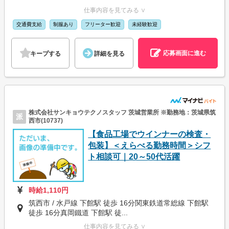
仕事内容を見てみる ∨
交通費支給
制服あり
フリーター歓迎
未経験歓迎
応募画面に進む
キープする
詳細を見る
株式会社サンキョウテクノスタッフ 茨城営業所 ※勤務地：茨城県筑
派
西市(10737)
【食品工場でウインナーの検査・
包装】＜えらべる勤務時間＞シフ
ト相談可｜20～50代活躍
時給1,110円
筑西市 / 水戸線 下館駅 徒歩 16分関東鉄道常総線 下館駅
徒歩 16分真岡鐵道 下館駅 徒...
仕事内容を見てみる ∨