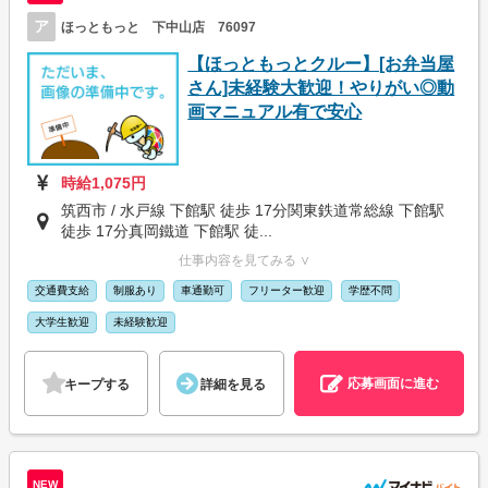
ア
ほっともっと 下中山店 76097
【ほっともっとクルー】[お弁当屋
さん]未経験大歓迎！やりがい◎動
画マニュアル有で安心
時給1,075円
筑西市 / 水戸線 下館駅 徒歩 17分関東鉄道常総線 下館駅
徒歩 17分真岡鐵道 下館駅 徒...
仕事内容を見てみる ∨
交通費支給
制服あり
車通勤可
フリーター歓迎
学歴不問
大学生歓迎
未経験歓迎
応募画面に進む
キープする
詳細を見る
NEW