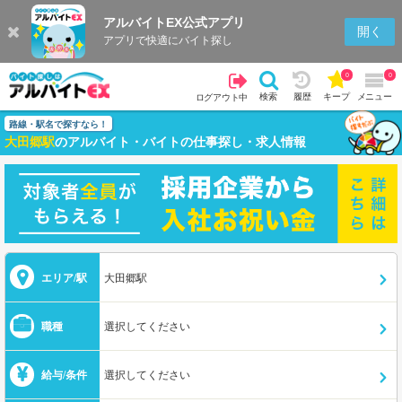
アルバイトEX公式アプリ
開く
アプリで快適にバイト探し
0
0
検索
履歴
キープ
メニュー
ログアウト中
路線・駅名で探すなら！
大田郷駅
のアルバイト・バイトの仕事探し・求人情報
エリア/駅
大田郷駅
職種
選択してください
給与/条件
選択してください