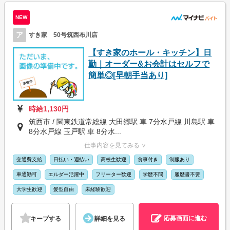
NEW
ア
すき家 50号筑西布川店
【すき家のホール・キッチン】日
勤｜オーダー&お会計はセルフで
簡単◎[早朝手当あり]
時給1,130円
筑西市 / 関東鉄道常総線 大田郷駅 車 7分水戸線 川島駅 車
8分水戸線 玉戸駅 車 8分水...
仕事内容を見てみる ∨
交通費支給
日払い・週払い
高校生歓迎
食事付き
制服あり
車通勤可
エルダー活躍中
フリーター歓迎
学歴不問
履歴書不要
大学生歓迎
髪型自由
未経験歓迎
応募画面に進む
キープする
詳細を見る