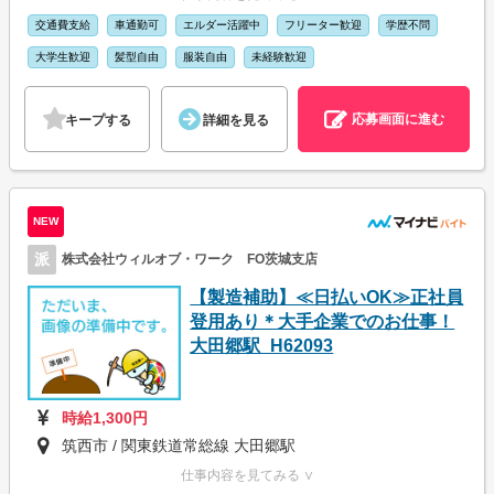
交通費支給
車通勤可
エルダー活躍中
フリーター歓迎
学歴不問
大学生歓迎
髪型自由
服装自由
未経験歓迎
応募画面に進む
キープする
詳細を見る
NEW
派
株式会社ウィルオブ・ワーク FO茨城支店
【製造補助】≪日払いOK≫正社員
登用あり＊大手企業でのお仕事！
大田郷駅_H62093
時給1,300円
筑西市 / 関東鉄道常総線 大田郷駅
仕事内容を見てみる ∨