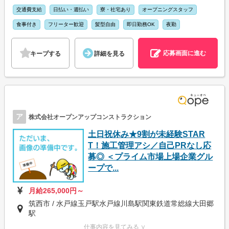
交通費支給
日払い・週払い
寮・社宅あり
オープニングスタッフ
食事付き
フリーター歓迎
髪型自由
即日勤務OK
夜勤
応募画面に進む
キープする
詳細を見る
ア
株式会社オープンアップコンストラクション
土日祝休み★9割が未経験STAR
T！施工管理アシ／自己PRなし応
募◎ ＜プライム市場上場企業グル
ープで...
月給265,000円～
筑西市 / 水戸線玉戸駅水戸線川島駅関東鉄道常総線大田郷
駅
仕事内容を見てみる ∨