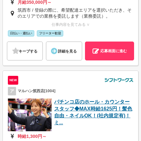
月給350,000円～
筑西市 / 登録の際に、希望配達エリアを選択いただき、そ
のエリアでの業務を委託します（業務委託）。
仕事内容を見てみる ∨
日払い・週払い
フリーター歓迎
応募画面に進む
キープする
詳細を見る
NEW
ア
マルハン筑西店[1004]
パチンコ店のホール・カウンター
スタッフ◆MAX時給1625円！髪色
自由・ネイルOK！(社内規定有)！
ミ...
時給1,300円～