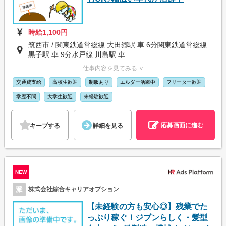
時給1,100円
筑西市 / 関東鉄道常総線 大田郷駅 車 6分関東鉄道常総線
黒子駅 車 9分水戸線 川島駅 車...
仕事内容を見てみる ∨
交通費支給
高校生歓迎
制服あり
エルダー活躍中
フリーター歓迎
学歴不問
大学生歓迎
未経験歓迎
応募画面に進む
キープする
詳細を見る
NEW
派
株式会社綜合キャリアオプション
【未経験の方も安心◎】残業でた
っぷり稼ぐ！ジブンらしく・髪型