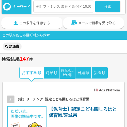
キーワード
この条件を保存する
メールで新着を受け取る
この駅がある市区町村から探す
筑西市
147
検索結果
件
現在地に
おすすめ順
時給順
日給順
新着順
近い順
ア
（株）リーチング_認定こども園しろはと保育園
【保育士】認定こども園しろはと
保育園/茨城県