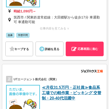
時給1,090円～
筑西市 / 関東鉄道常総線：大田郷駅から徒歩17分 車通勤
可 車通勤可能
仕事内容を見てみる ∨
急募
学歴不問
応募画面に進む
キープする
詳細を見る
正
UTエージェント株式会社（関東）
≪月収31.5万円・正社員≫食品系
工場での軽作業・ピッキング 交替
制・20-40代活躍中