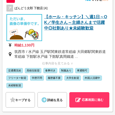
ア
ばんどう太郎 下館店 [4]
【ホール・キッチン】＼週1日～O
K／学生さん～主婦さんまで活躍
中◎社割あり★未経験歓迎
時給1,130円
筑西市 / 水戸線 玉戸駅関東鉄道常総線 大田郷駅関東鉄道
常総線 下館駅水戸線 下館駅真岡鐵道 ...
仕事内容を見てみる ∨
交通費支給
高校生歓迎
食事付き
制服あり
車通勤可
フリーター歓迎
学歴不問
履歴書不要
大学生歓迎
外国人活躍中
未経験歓迎
応募画面に進む
キープする
詳細を見る