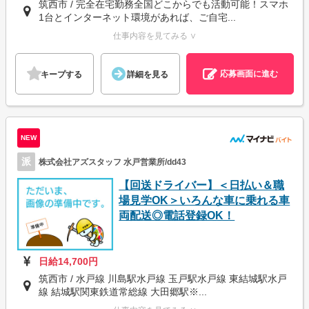
筑西市 / 完全在宅勤務全国どこからでも活動可能！スマホ
1台とインターネット環境があれば、ご自宅...
仕事内容を見てみる ∨
応募画面に進む
キープする
詳細を見る
NEW
派
株式会社アズスタッフ 水戸営業所/dd43
【回送ドライバー】＜日払い＆職
場見学OK＞いろんな車に乗れる車
両配送◎電話登録OK！
日給14,700円
筑西市 / 水戸線 川島駅水戸線 玉戸駅水戸線 東結城駅水戸
線 結城駅関東鉄道常総線 大田郷駅※...