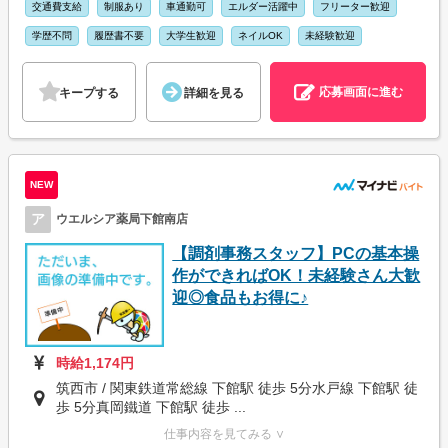
交通費支給
制服あり
車通勤可
エルダー活躍中
フリーター歓迎
学歴不問
履歴書不要
大学生歓迎
ネイルOK
未経験歓迎
応募画面に進む
キープする
詳細を見る
NEW
ア
ウエルシア薬局下館南店
【調剤事務スタッフ】PCの基本操
作ができればOK！未経験さん大歓
迎◎食品もお得に♪
時給1,174円
筑西市 / 関東鉄道常総線 下館駅 徒歩 5分水戸線 下館駅 徒
歩 5分真岡鐵道 下館駅 徒歩 ...
仕事内容を見てみる ∨