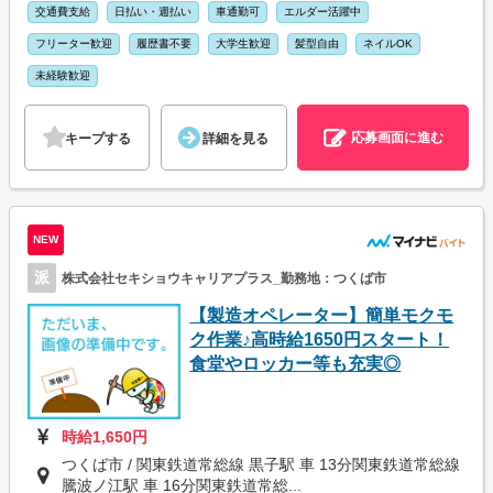
交通費支給
日払い・週払い
車通勤可
エルダー活躍中
フリーター歓迎
履歴書不要
大学生歓迎
髪型自由
ネイルOK
未経験歓迎
応募画面に進む
キープする
詳細を見る
NEW
派
株式会社セキショウキャリアプラス_勤務地：つくば市
【製造オペレーター】簡単モクモ
ク作業♪高時給1650円スタート！
食堂やロッカー等も充実◎
時給1,650円
つくば市 / 関東鉄道常総線 黒子駅 車 13分関東鉄道常総線
騰波ノ江駅 車 16分関東鉄道常総...