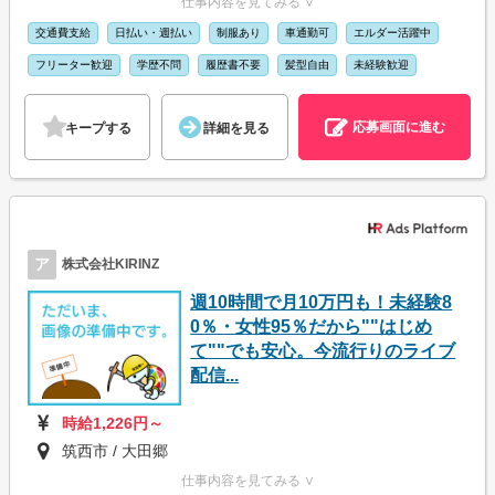
仕事内容を見てみる ∨
交通費支給
日払い・週払い
制服あり
車通勤可
エルダー活躍中
フリーター歓迎
学歴不問
履歴書不要
髪型自由
未経験歓迎
応募画面に進む
キープする
詳細を見る
ア
株式会社KIRINZ
週10時間で月10万円も！未経験8
0％・女性95％だから""はじめ
て""でも安心。今流行りのライブ
配信...
時給1,226円～
筑西市 / 大田郷
仕事内容を見てみる ∨