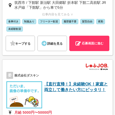
筑西市 / 下館駅 新治駅 大田郷駅 折本駅 下館二高前駅 JR
水戸線「下館駅」から車で5分
仕事内容を見てみる ∨
食事付き
制服あり
フリーター歓迎
履歴書不要
髪型自由
夜勤
未経験歓迎
応募画面に進む
キープする
詳細を見る
委
株式会社ダスキン
【直行直帰！】未経験OK！家庭と
両立して働きたい方にピッタリ！
月給 5000円〜50000円