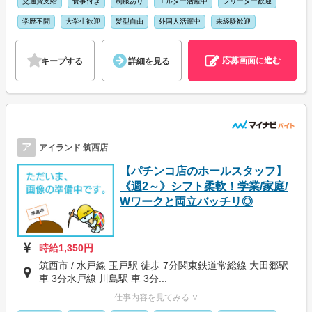
交通費支給
食事付き
制服あり
エルダー活躍中
フリーター歓迎
学歴不問
大学生歓迎
髪型自由
外国人活躍中
未経験歓迎
応募画面に進む
キープする
詳細を見る
ア
アイランド 筑西店
【パチンコ店のホールスタッフ】
《週2～》シフト柔軟！学業/家庭/
Wワークと両立バッチリ◎
時給1,350円
筑西市 / 水戸線 玉戸駅 徒歩 7分関東鉄道常総線 大田郷駅
車 3分水戸線 川島駅 車 3分...
仕事内容を見てみる ∨