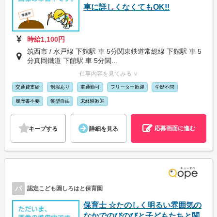
車に詳しくなくてもOK!!
時給1,100円
筑西市 / 水戸線 下館駅 車 5分関東鉄道常総線 下館駅 車 5
分真岡鐵道 下館駅 車 5分関...
仕事内容を見てみる ∨
交通費支給
制服あり
車通勤可
フリーター歓迎
学歴不問
履歴書不要
髪型自由
未経験歓迎
応募画面に進む
キープする
詳細を見る
パ
認定こども園しろはと保育園
保育士 ☆たのしく明るい雰囲気の
なかでのびのびと子どもたちと関