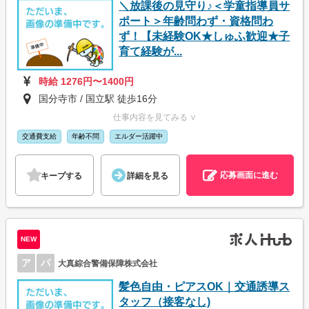
＼放課後の見守り♪＜学童指導員サ
ポート＞年齢問わず・資格問わ
ず！【未経験OK★しゅふ歓迎★子
育て経験が...
時給 1276円〜1400円
国分寺市 / 国立駅 徒歩16分
仕事内容を見てみる ∨
交通費支給
年齢不問
エルダー活躍中
応募画面に進む
キープする
詳細を見る
NEW
ア
パ
大真綜合警備保障株式会社
髪色自由・ピアスOK｜交通誘導ス
タッフ（接客なし)