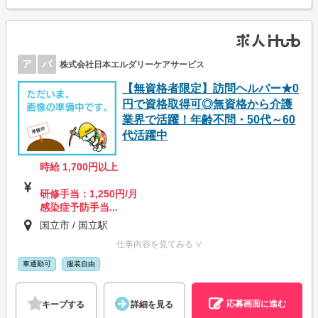
ア
パ
株式会社日本エルダリーケアサービス
【無資格者限定】訪問ヘルパー★0
円で資格取得可◎無資格から介護
業界で活躍！年齢不問・50代～60
代活躍中
時給 1,700円以上
研修手当：1,250円/月
感染症予防手当...
国立市 / 国立駅
仕事内容を見てみる ∨
車通勤可
服装自由
応募画面に進む
キープする
詳細を見る