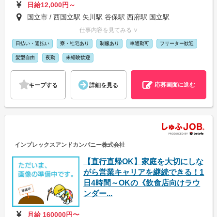
日給12,000円～
国立市 / 西国立駅 矢川駅 谷保駅 西府駅 国立駅
仕事内容を見てみる ∨
日払い・週払い
寮・社宅あり
制服あり
車通勤可
フリーター歓迎
髪型自由
夜勤
未経験歓迎
応募画面に進む
キープする
詳細を見る
インプレックスアンドカンパニー株式会社
【直行直帰OK】家庭を大切にしな
がら営業キャリアを継続できる！1
日4時間～OKの《飲食店向けラウ
ンダー...
月給 160000円〜