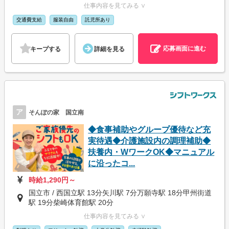
仕事内容を見てみる ∨
交通費支給
服装自由
託児所あり
応募画面に進む
キープする
詳細を見る
ア
そんぽの家 国立南
◆食事補助やグループ優待など充
実待遇◆介護施設内の調理補助◆
扶養内・WワークOK◆マニュアル
に沿ったコ...
時給1,290円～
国立市 / 西国立駅 13分矢川駅 7分万願寺駅 18分甲州街道
駅 19分柴崎体育館駅 20分
仕事内容を見てみる ∨