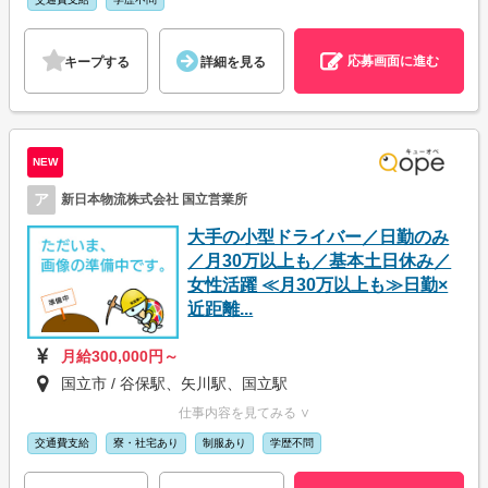
応募画面に進む
キープする
詳細を見る
NEW
ア
新日本物流株式会社 国立営業所
大手の小型ドライバー／日勤のみ
／月30万以上も／基本土日休み／
女性活躍 ≪月30万以上も≫日勤×
近距離...
月給300,000円～
国立市 / 谷保駅、矢川駅、国立駅
仕事内容を見てみる ∨
交通費支給
寮・社宅あり
制服あり
学歴不問