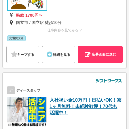
時給 1700円〜
国立市 / 国立駅 徒歩10分
仕事内容を見てみる ∨
交通費支給
応募画面に進む
キープする
詳細を見る
ア
ディースタッフ
入社祝い金10万円！日払いOK！寮
1ヶ月無料！未経験歓迎！70代も
活躍中！