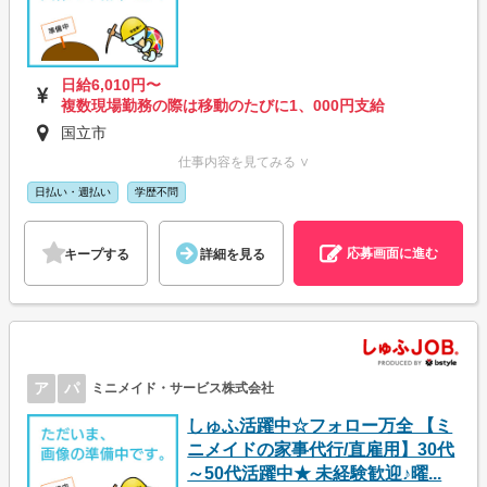
日給6,010円〜
複数現場勤務の際は移動のたびに1、000円支給
国立市
仕事内容を見てみる ∨
日払い・週払い
学歴不問
応募画面に進む
キープする
詳細を見る
ア
パ
ミニメイド・サービス株式会社
しゅふ活躍中☆フォロー万全 【ミ
ニメイドの家事代行/直雇用】30代
～50代活躍中★ 未経験歓迎♪曜...