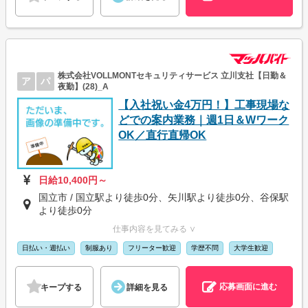
株式会社VOLLMONTセキュリティサービス 立川支社【日勤＆
ア
パ
夜勤】(28)_A
【入社祝い金4万円！】工事現場な
どでの案内業務｜週1日＆Wワーク
OK／直行直帰OK
日給10,400円～
国立市 / 国立駅より徒歩0分、矢川駅より徒歩0分、谷保駅
より徒歩0分
仕事内容を見てみる ∨
日払い・週払い
制服あり
フリーター歓迎
学歴不問
大学生歓迎
応募画面に進む
キープする
詳細を見る