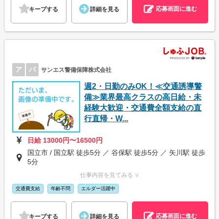
応募画面に進む
キープする
詳細を見る
ア
パ
サンエス警備保障株式会社
週2・日勤のみOK！≪交通誘導警
備≫業界最高クラスの高日給・未
経験大歓迎・交通費全額支給の直
行直帰・W...
日給 13000円〜16500円
国立市 / 国立駅 徒歩5分 ／ 谷保駅 徒歩5分 ／ 矢川駅 徒歩
5分
仕事内容を見てみる ∨
交通費支給
年齢不問
エルダー活躍中
応募画面に進む
キープする
詳細を見る