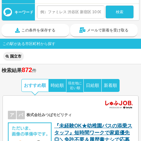
キーワード
この条件を保存する
メールで新着を受け取る
この駅がある市区町村から探す
国立市
872
検索結果
件
現在地に
おすすめ順
時給順
日給順
新着順
近い順
ア
パ
株式会社みつばモビリティ
『未経験OK★幼稚園バスの添乗ス
タッフ』短時間ワークで家庭優先
◎＼免許不要＆履歴書ナシで応募