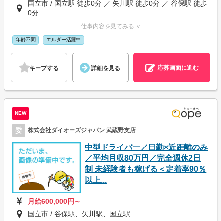
国立市 / 国立駅 徒歩0分 ／ 矢川駅 徒歩0分 ／ 谷保駅 徒歩
0分
仕事内容を見てみる ∨
年齢不問
エルダー活躍中
応募画面に進む
キープする
詳細を見る
NEW
委
株式会社ダイオーズジャパン 武蔵野支店
中型ドライバー／日勤×近距離のみ
／平均月収80万円／完全週休2日
制 未経験者も稼げる＜定着率90％
以上...
月給600,000円～
国立市 / 谷保駅、矢川駅、国立駅