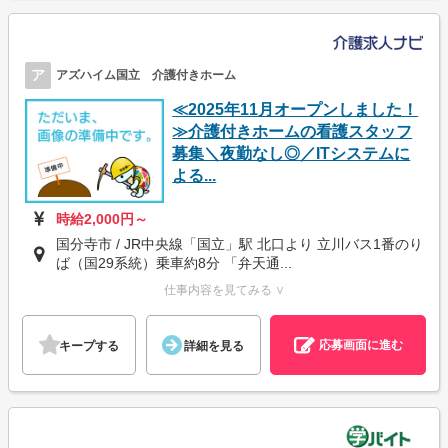
ア
アズハイム国立 介護付きホーム
≪2025年11月オープンしました！
≫介護付きホームの看護スタッフ
募集＼夜勤なし◎／ITシステムに
よる...
時給2,000円～
国分寺市 / JR中央線「国立」駅 北口より 立川バス1番のり
ば（国29系統）乗車約8分 「弁天通...
仕事内容を見てみる ∨
応募画面に進む
キープする
詳細を見る