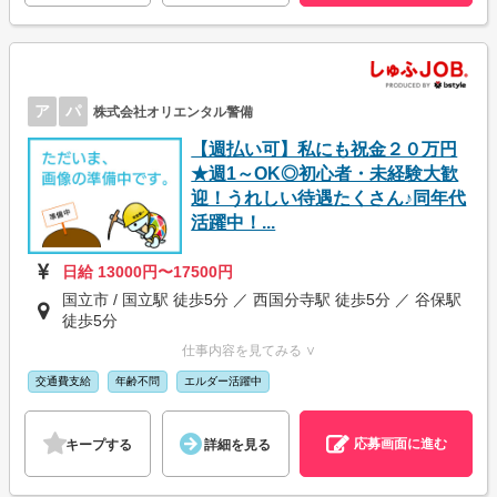
ア
パ
株式会社オリエンタル警備
【週払い可】私にも祝金２０万円
★週1～OK◎初心者・未経験大歓
迎！うれしい待遇たくさん♪同年代
活躍中！...
日給 13000円〜17500円
国立市 / 国立駅 徒歩5分 ／ 西国分寺駅 徒歩5分 ／ 谷保駅
徒歩5分
仕事内容を見てみる ∨
交通費支給
年齢不問
エルダー活躍中
応募画面に進む
キープする
詳細を見る