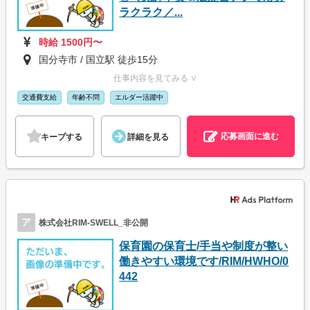
ラクラク／...
時給 1500円〜
国分寺市 / 国立駅 徒歩15分
仕事内容を見てみる ∨
交通費支給
年齢不問
エルダー活躍中
応募画面に進む
キープする
詳細を見る
ア
株式会社RIM-SWELL_非公開
保育園の保育士/手当や制度が整い
働きやすい環境です/RIM/HWHO/0
442