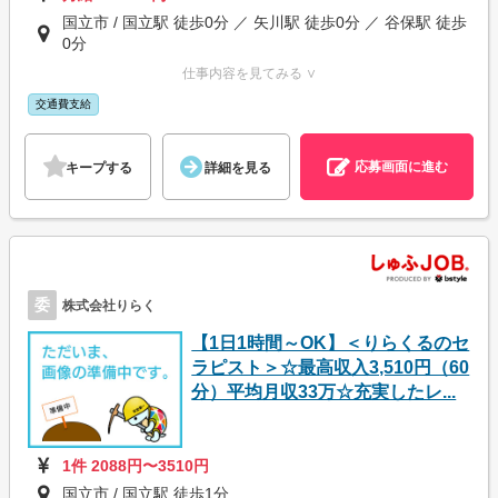
国立市 / 国立駅 徒歩0分 ／ 矢川駅 徒歩0分 ／ 谷保駅 徒歩
0分
仕事内容を見てみる ∨
交通費支給
応募画面に進む
キープする
詳細を見る
委
株式会社りらく
【1日1時間～OK】＜りらくるのセ
ラピスト＞☆最高収入3,510円（60
分）平均月収33万☆充実したレ...
1件 2088円〜3510円
国立市 / 国立駅 徒歩1分