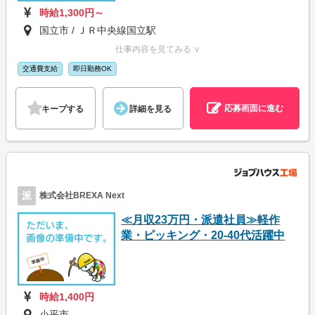
時給1,300円～
国立市 / ＪＲ中央線国立駅
仕事内容を見てみる ∨
交通費支給
即日勤務OK
応募画面に進む
キープする
詳細を見る
派
株式会社BREXA Next
≪月収23万円・派遣社員≫軽作
業・ピッキング・20-40代活躍中
時給1,400円
小平市