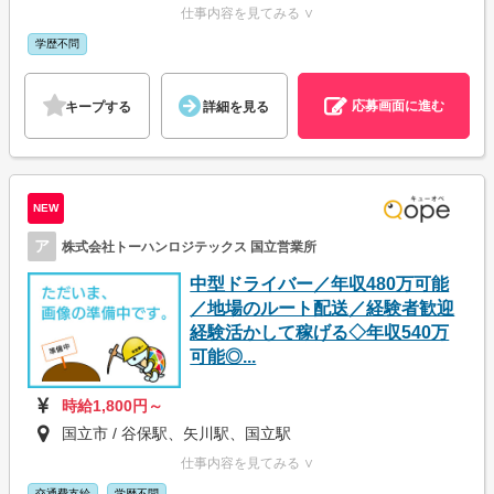
仕事内容を見てみる ∨
学歴不問
応募画面に進む
キープする
詳細を見る
NEW
ア
株式会社トーハンロジテックス 国立営業所
中型ドライバー／年収480万可能
／地場のルート配送／経験者歓迎
経験活かして稼げる◇年収540万
可能◎...
時給1,800円～
国立市 / 谷保駅、矢川駅、国立駅
仕事内容を見てみる ∨
交通費支給
学歴不問