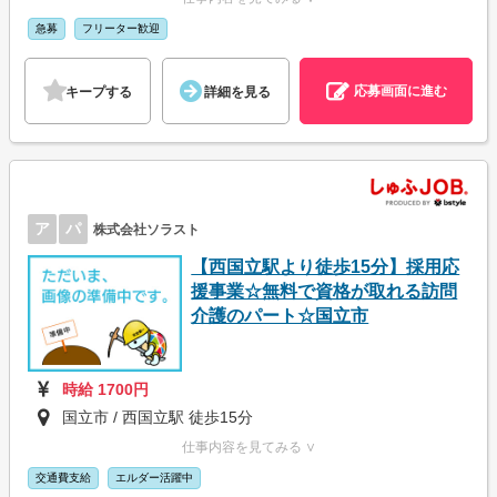
急募
フリーター歓迎
応募画面に進む
キープする
詳細を見る
ア
パ
株式会社ソラスト
【西国立駅より徒歩15分】採用応
援事業☆無料で資格が取れる訪問
介護のパート☆国立市
時給 1700円
国立市 / 西国立駅 徒歩15分
仕事内容を見てみる ∨
交通費支給
エルダー活躍中