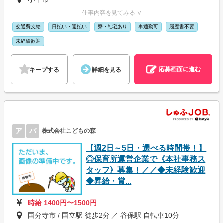
仕事内容を見てみる ∨
交通費支給
日払い・週払い
寮・社宅あり
車通勤可
履歴書不要
未経験歓迎
応募画面に進む
キープする
詳細を見る
ア
パ
株式会社こどもの森
【週2日～5日・選べる時間帯！】
◎保育所運営企業で《本社事務ス
タッフ》募集！／／◆未経験歓迎
◆昇給・賞...
時給 1400円〜1500円
国分寺市 / 国立駅 徒歩2分 ／ 谷保駅 自転車10分