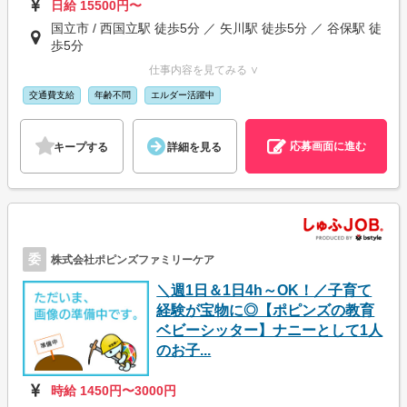
日給 15500円〜
国立市 / 西国立駅 徒歩5分 ／ 矢川駅 徒歩5分 ／ 谷保駅 徒
歩5分
仕事内容を見てみる ∨
交通費支給
年齢不問
エルダー活躍中
応募画面に進む
キープする
詳細を見る
委
株式会社ポピンズファミリーケア
＼週1日＆1日4h～OK！／子育て
経験が宝物に◎【ポピンズの教育
ベビーシッター】ナニーとして1人
のお子...
時給 1450円〜3000円