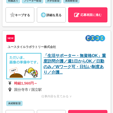
制服あり
フリーター歓迎
大学生歓迎
未経験歓迎
応募画面に進む
キープする
詳細を見る
NEW
ユースタイルラボラトリー株式会社
「生活サポーター・無資格OK」重
度訪問介護／週1日からOK／日勤
のみ／Wワーク可・日払い制度あ
り／介護...
時給1,560円～
国分寺市 / 国立駅
仕事内容を見てみる ∨
未経験歓迎