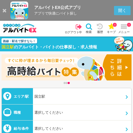
アルバイトEX公式アプリ
開く
アプリで快適にバイト探し
0
0
検索
履歴
キープ
メニュー
ログアウト中
路線・駅名で探すなら！
国立駅
のアルバイト・バイトの仕事探し・求人情報
エリア/駅
国立駅
職種
選択してください
給与/条件
選択してください