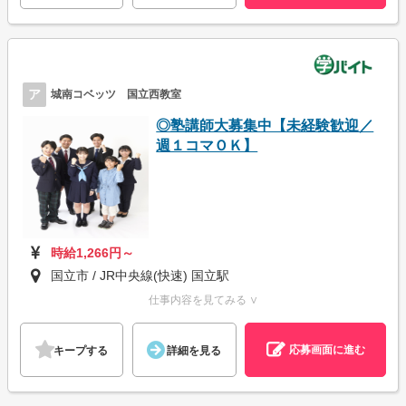
ア
城南コベッツ 国立西教室
◎塾講師大募集中【未経験歓迎／
週１コマＯＫ】
時給1,266円～
国立市 / JR中央線(快速) 国立駅
仕事内容を見てみる ∨
応募画面に進む
キープする
詳細を見る