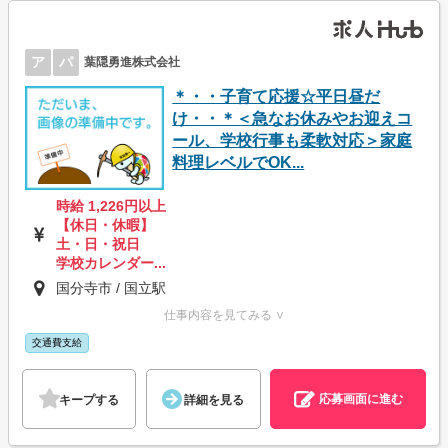
ア
パ
葉隠勇進株式会社
＊・・子育て応援☆平日昼だ
け・・＊＜急なお休みやお迎えコ
ール、学校行事も柔軟対応＞家庭
料理レベルでOK...
時給 1,226円以上
【休日・休暇】
土・日・祝日
学校カレンダー...
国分寺市 / 国立駅
仕事内容を見てみる ∨
交通費支給
応募画面に進む
キープする
詳細を見る