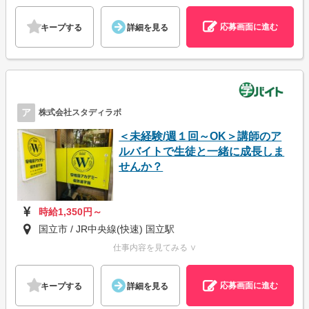
応募画面に進む
キープする
詳細を見る
ア
株式会社スタディラボ
＜未経験/週１回～OK＞講師のア
ルバイトで生徒と一緒に成長しま
せんか？
時給1,350円～
国立市 / JR中央線(快速) 国立駅
仕事内容を見てみる ∨
応募画面に進む
キープする
詳細を見る