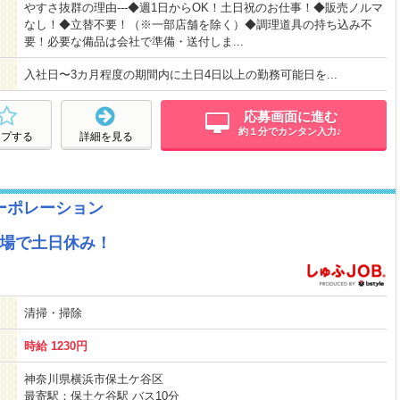
やすさ抜群の理由---◆週1日からOK！土日祝のお仕事！◆販売ノルマ
なし！◆立替不要！（※一部店舗を除く）◆調理道具の持ち込み不
要！必要な備品は会社で準備・送付しま...
入社日〜3カ月程度の期間内に土日4日以上の勤務可能日を...
応募画面に進む
約１分でカンタン入力♪
ープする
詳細を見る
ーポレーション
現場で土日休み！
清掃・掃除
時給 1230円
神奈川県横浜市保土ケ谷区
最寄駅：保土ケ谷駅 バス10分