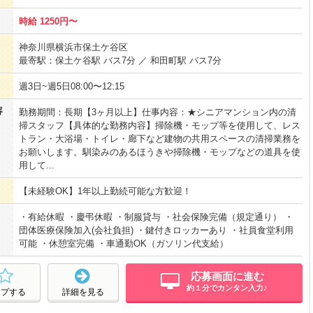
時給 1250円〜
神奈川県横浜市保土ケ谷区
最寄駅：保土ケ谷駅 バス7分 ／ 和田町駅 バス7分
週3日~週5日08:00〜12:15
容
勤務期間：長期【3ヶ月以上】仕事内容：★シニアマンション内の清
掃スタッフ【具体的な勤務内容】掃除機・モップ等を使用して、レス
トラン・大浴場・トイレ・廊下など建物の共用スペースの清掃業務を
お願いします。馴染みのあるほうきや掃除機・モップなどの道具を使
用して...
【未経験OK】1年以上勤続可能な方歓迎！
・有給休暇 ・慶弔休暇 ・制服貸与 ・社会保険完備（規定通り） ・
団体医療保険加入(会社負担) ・鍵付きロッカーあり ・社員食堂利用
可能 ・休憩室完備 ・車通勤OK（ガソリン代支給）
応募画面に進む
約１分でカンタン入力♪
ープする
詳細を見る