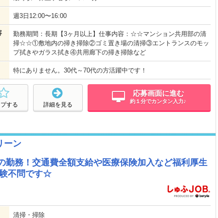
週3日12:00〜16:00
容
勤務期間：長期【3ヶ月以上】仕事内容：☆☆マンション共用部の清
掃☆☆①敷地内の掃き掃除②ゴミ置き場の清掃③エントランスのモッ
プ拭きやガラス拭き④共用廊下の掃き掃除など
特にありません。30代～70代の方活躍中です！
応募画面に進む
約１分でカンタン入力♪
ープする
詳細を見る
リーン
hの勤務！交通費全額支給や医療保険加入など福利厚生
経験不問です☆
清掃・掃除