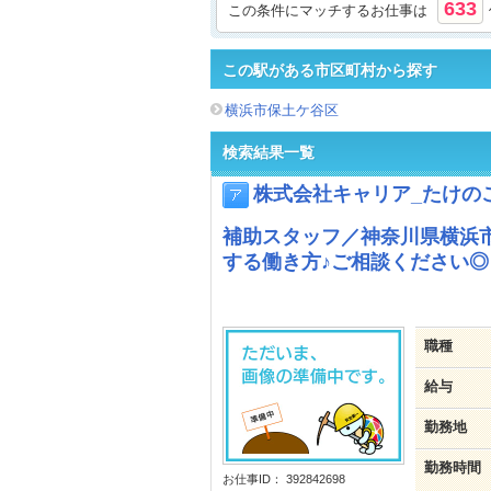
633
この条件にマッチするお仕事は
この駅がある市区町村から探す
横浜市保土ケ谷区
検索結果一覧
株式会社キャリア_たけの
補助スタッフ／神奈川県横浜
する働き方♪ご相談ください◎
職種
給与
勤務地
勤務時間
お仕事ID： 392842698