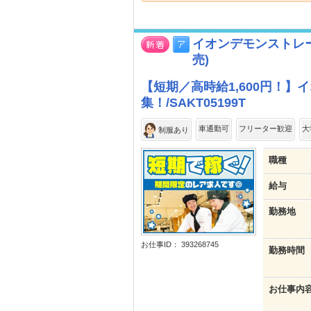
イオンデモンストレ
売)
【短期／高時給1,600円！
集！/SAKT05199T
車通勤可
フリーター歓迎
大
制服あり
職種
給与
勤務地
お仕事ID： 393268745
勤務時間
お仕事内