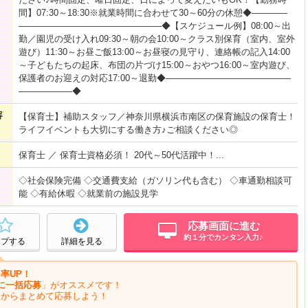
間】07:30～18:30※就業時間に合わせて30～60分の休憩◆――――
――――――――――――――――◆【スケジュール例】08:00～出
勤／園児の受け入れ09:30～朝の会10:00～クラス別保育（室内、室外
遊び）11:30～お昼ご飯13:00～お昼寝の見守り、連絡帳の記入14:00
～子どもたちの起床、布団の片づけ15:00～おやつ16:00～室内遊び、
保護者のお迎えの対応17:00～退勤◆――――――――――――――
――――――◆
容
【保育士】補助スタッフ／神奈川県横浜市南区の保育施設の保育士！
ライフイベントも大切にする働き方♪ご相談ください◎
保育士 ／ 保育士資格必須！ 20代～50代活躍中！...
◇社会保険完備 ◇交通費支給（ガソリン代も含む） ◇車通勤相談可
能 ◇有給休暇 ◇就業前の施設見学
応募画面に進む
約１分でカンタン入力♪
ープする
詳細を見る
率UP！
に一括応募
」がオススメです！
ジからまとめて応募しよう！