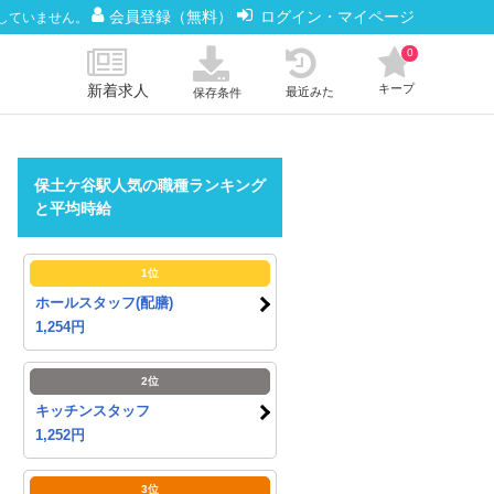
会員登録（無料）
ログイン・マイページ
していません。
0
新着求人
キープ
最近みた
保存条件
保土ケ谷駅人気の職種ランキング
と平均時給
1位
ホールスタッフ(配膳)
1,254円
2位
キッチンスタッフ
1,252円
3位