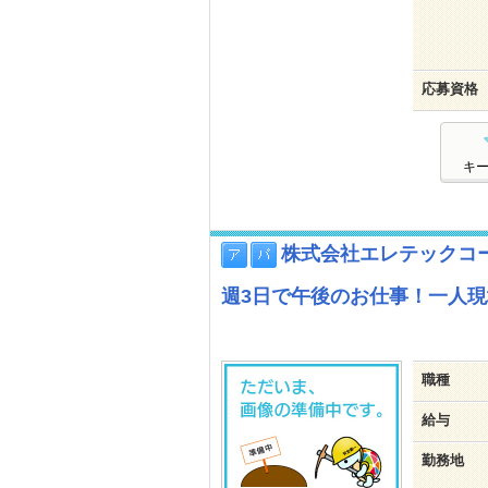
応募資格
キ
株式会社エレテックコ
週3日で午後のお仕事！一人
職種
給与
勤務地