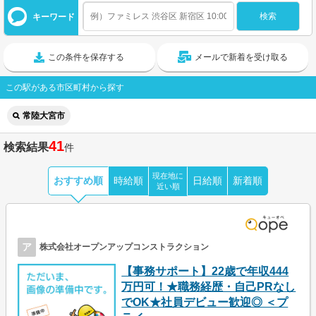
キーワード
この条件を保存する
メールで新着を受け取る
この駅がある市区町村から探す
常陸大宮市
41
検索結果
件
現在地に
おすすめ順
時給順
日給順
新着順
近い順
ア
株式会社オープンアップコンストラクション
【事務サポート】22歳で年収444
万円可！★職務経歴・自己PRなし
でOK★社員デビュー歓迎◎ ＜プ