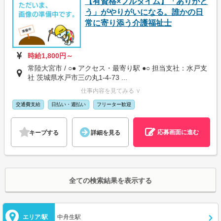
【有資格×フルタイム】「ありがと
う」がやりがいになる。誰かの日
常に寄り添う介護福祉士
時給1,800円～
常陸大宮市 / ○● アクセス・最寄り駅 ●○ 担当支社：水戸支
社 茨城県水戸市三の丸1-4-73 ...
仕事内容を見てみる ∨
交通費支給
日払い・週払い
フリーター歓迎
応募画面に進む
キープする
詳細を見る
全ての検索結果を表示する
エリア/駅
中舟生駅