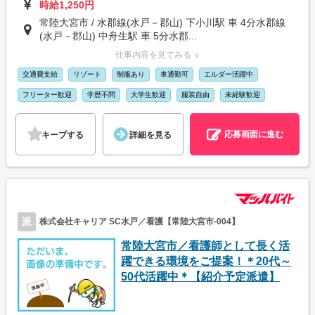
時給1,250円
常陸大宮市 / 水郡線(水戸－郡山) 下小川駅 車 4分水郡線
(水戸－郡山) 中舟生駅 車 5分水郡...
仕事内容を見てみる ∨
交通費支給
リゾート
制服あり
車通勤可
エルダー活躍中
フリーター歓迎
学歴不問
大学生歓迎
服装自由
未経験歓迎
応募画面に進む
キープする
詳細を見る
派
株式会社キャリア SC水戸／看護【常陸大宮市-004】
常陸大宮市／看護師として長く活
躍できる環境をご提案！＊20代～
50代活躍中＊【紹介予定派遣】