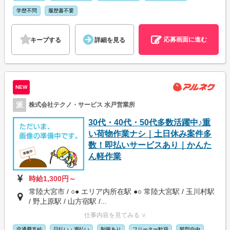
学歴不問
履歴書不要
応募画面に進む
キープする
詳細を見る
NEW
派
株式会社テクノ・サービス 水戸営業所
30代・40代・50代多数活躍中♪重
い荷物作業ナシ｜土日休み案件多
数！即払いサービスあり｜かんた
ん軽作業
時給1,300円～
常陸大宮市 / ○● エリア内所在駅 ●○ 常陸大宮駅 / 玉川村駅
/ 野上原駅 / 山方宿駅 /...
仕事内容を見てみる ∨
交通費支給
日払い・週払い
制服あり
フリーター歓迎
髪型自由