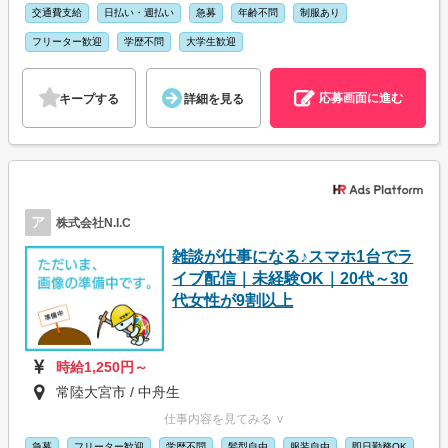
交通費支給
日払い・週払い
急募
年齢不問
制服あり
フリーター歓迎
学歴不問
大学生歓迎
応募画面に進む
キープする
詳細を見る
ア
株式会社N.I.C
雑談が仕事になる♪スマホ1台でラ
イブ配信｜未経験OK｜20代～30
代女性が9割以上
時給1,250円～
常陸大宮市 / 中舟生
仕事内容を見てみる ∨
急募
フリーター歓迎
学歴不問
髪型自由
服装自由
即日勤務OK