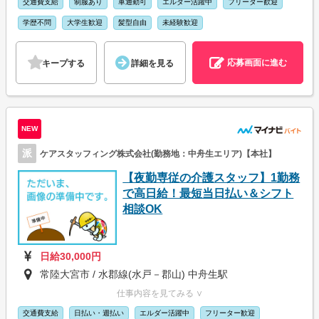
交通費支給
制服あり
車通勤可
エルダー活躍中
フリーター歓迎
学歴不問
大学生歓迎
髪型自由
未経験歓迎
応募画面に進む
キープする
詳細を見る
NEW
派
ケアスタッフィング株式会社(勤務地：中舟生エリア)【本社】
【夜勤専従の介護スタッフ】1勤務
で高日給！最短当日払い＆シフト
相談OK
日給30,000円
常陸大宮市 / 水郡線(水戸－郡山) 中舟生駅
仕事内容を見てみる ∨
交通費支給
日払い・週払い
エルダー活躍中
フリーター歓迎