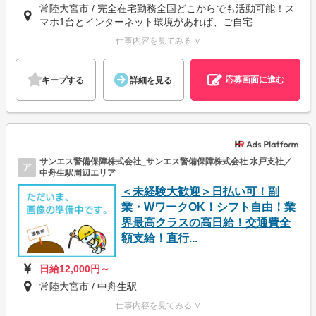
常陸大宮市 / 完全在宅勤務全国どこからでも活動可能！ス
マホ1台とインターネット環境があれば、ご自宅...
仕事内容を見てみる ∨
応募画面に進む
キープする
詳細を見る
サンエス警備保障株式会社_サンエス警備保障株式会社 水戸支社／
ア
中舟生駅周辺エリア
＜未経験大歓迎＞日払い可！副
業・WワークOK！シフト自由！業
界最高クラスの高日給！交通費全
額支給！直行...
日給12,000円～
常陸大宮市 / 中舟生駅
仕事内容を見てみる ∨