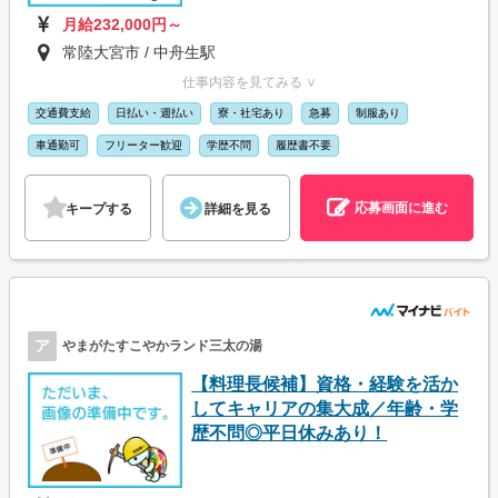
月給232,000円～
常陸大宮市 / 中舟生駅
仕事内容を見てみる ∨
交通費支給
日払い・週払い
寮・社宅あり
急募
制服あり
車通勤可
フリーター歓迎
学歴不問
履歴書不要
応募画面に進む
キープする
詳細を見る
ア
やまがたすこやかランド三太の湯
【料理長候補】資格・経験を活か
してキャリアの集大成／年齢・学
歴不問◎平日休みあり！