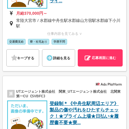
ライ...
月給370,000円～
常陸大宮市 / 水郡線中舟生駅水郡線山方宿駅水郡線下小川
駅
仕事内容を見てみる ∨
交通費支給
寮・社宅あり
学歴不問
応募画面に進む
キープする
詳細を見る
UTエージェント株式会社 関東_UTエージェント株式会社 北関東
派
第一CU《SVBFC》
登録制＊《中舟生駅周辺エリア》
製品の傷や汚れをひたすらチェッ
ク！★プライム上場★日払い★履
歴書不要★寮...