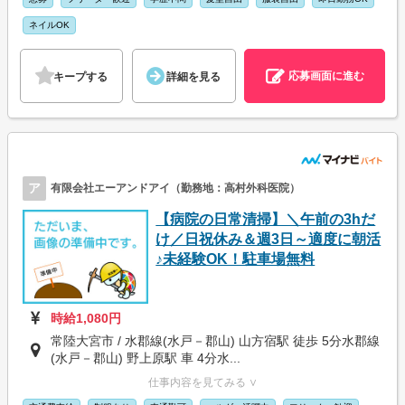
ネイルOK
応募画面に進む
キープする
詳細を見る
ア
有限会社エーアンドアイ（勤務地：高村外科医院）
【病院の日常清掃】＼午前の3hだ
け／日祝休み＆週3日～適度に朝活
♪未経験OK！駐車場無料
時給1,080円
常陸大宮市 / 水郡線(水戸－郡山) 山方宿駅 徒歩 5分水郡線
(水戸－郡山) 野上原駅 車 4分水...
仕事内容を見てみる ∨