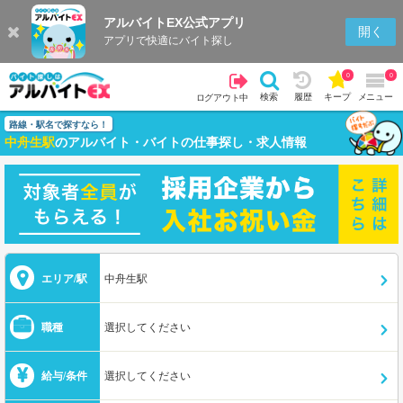
アルバイトEX公式アプリ
開く
アプリで快適にバイト探し
0
0
検索
履歴
キープ
メニュー
ログアウト中
路線・駅名で探すなら！
中舟生駅
のアルバイト・バイトの仕事探し・求人情報
エリア/駅
中舟生駅
職種
選択してください
給与/条件
選択してください