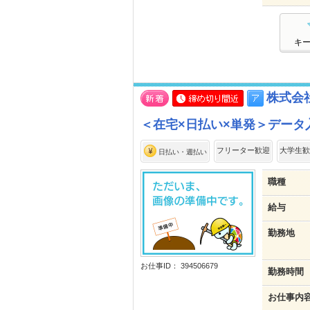
キ
株式会
＜在宅×日払い×単発＞データ
フリーター歓迎
大学生歓
日払い・週払い
職種
給与
勤務地
お仕事ID： 394506679
勤務時間
お仕事内