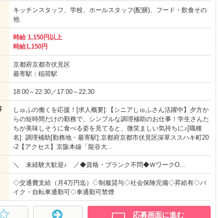
キッチンスタッフ、学校、ホールスタッフ(配膳)、フード・飲食その
他
時給 1,150円以上
時給1,150円
京都府京都市伏見区
最寄駅：稲荷駅
18:00～22:30／17:00～22:30
容
しゅふの働くを応援！[求人概要]:【シニアしゅふさん活躍中】夕方か
らの短時間だけの勤務で、シンプルな調理補助のお仕事！学生さんた
ちが美味しそうに食べる姿を見てると、微笑ましい気持ちに♪[職種
名]: 調理補助[勤務地・最寄駅]:京都府京都市伏見区深草ススハキ町20
-2【アクセス】京阪本線「龍谷大...
＼ 未経験大歓迎♪ ／◆資格・ブランク不問◆ＷワークO...
◇交通費支給（月4万円迄）◇制服貸与◇社会保険完備◇昇給有◇バ
イク・自転車通勤可◇車通勤可禁煙
応募画面に進む