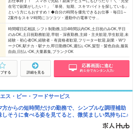
お仕事終了！ スマホで完結！副業デビューにもぴったり！＼「完全
在宅で副業がしたい！」「単発、短期、スキマバイトを探している」
という方にもおすすめ！◆自分の時間を優先できるお仕事・毎日1～
2案件をスキマ時間にコツコツ・通勤中の電車でサ...
時間曜日応相談,シフト制勤務,1日4時間以内OK,土日祝のみOK,平日
のみOK,土日祝勤務歓迎,早朝・深夜勤務,主婦・主夫歓迎,学生歓迎,未
経験・初心者OK,経験者・有資格者歓迎,フリーター歓迎,副業・Wワ
ークOK,駅チカ・駅ナカ,即日勤務OK,週払いOK,髪型・髪色自由,服装
自由,日払いOK,大量募集,ブランクOK
応募画面に進む
約１分でカンタン入力♪
ープする
詳細を見る
エス・ビー・フードサービス
夕方からの短時間だけの勤務で、シンプルな調理補助
味しそうに食べる姿を見てると、微笑ましい気持ちに♪