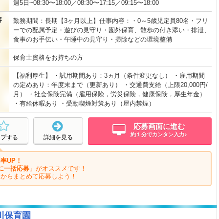
週5日~08:30〜18:00／08:30〜17:15／09:15〜18:00
容
勤務期間：長期【3ヶ月以上】仕事内容：・0～5歳児定員80名・フリ
ーでの配属予定・遊びの見守り・園外保育、散歩の付き添い・排泄、
食事のお手伝い・午睡中の見守り・掃除などの環境整備
保育士資格をお持ちの方
【福利厚生】 ・試用期間あり：3ヵ月（条件変更なし） ・雇用期間
の定めあり：年度末まで（更新あり） ・交通費支給（上限20,000円/
月） ・社会保険完備（雇用保険，労災保険，健康保険，厚生年金）
・有給休暇あり ・受動喫煙対策あり（屋内禁煙）
応募画面に進む
約１分でカンタン入力♪
ープする
詳細を見る
率UP！
に一括応募
」がオススメです！
ジからまとめて応募しよう！
川保育園