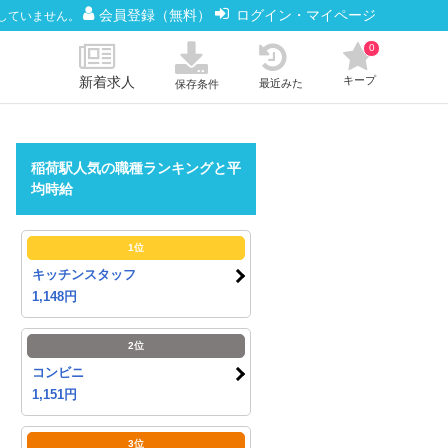
会員登録（無料）
ログイン・マイページ
していません。
0
新着求人
キープ
最近みた
保存条件
稲荷駅人気の職種ランキングと平
均時給
1位
キッチンスタッフ
1,148円
2位
コンビニ
1,151円
3位