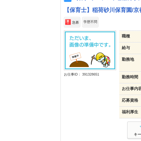
【保育士】稲荷砂川保育園/京
学歴不問
急募
職種
給与
勤務地
お仕事ID： 391328651
勤務時間
お仕事内
応募資格
福利厚生
キ