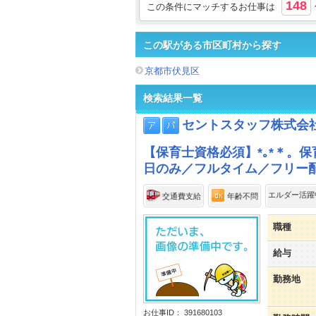
148
この条件にマッチするお仕事は
この駅がある市区町村から探す
京都市伏見区
検索結果一覧
セントスタッフ株式会
【保育士資格必須】*｡*＊。保
日のみ／フルタイム／フリー
エルダー活躍
交通費支給
年齢不問
職種
給与
勤務地
お仕事ID： 391680103