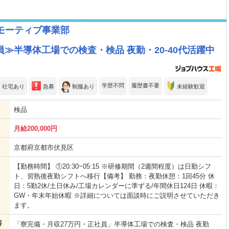
トモーティブ事業部
≫半導体工場での検査・検品 夜勤・20-40代活躍中
学歴不問
履歴書不要
・社宅あり
急募
制服あり
未経験歓迎
検品
月給200,000円
京都府京都市伏見区
【勤務時間】 ①20:30~05:15 ※研修期間（2週間程度）は日勤シフ
ト、習熟後夜勤シフトへ移行【備考】 勤務：夜勤休憩：1回45分 休
日：5勤2休/土日休み/工場カレンダーに準ずる/年間休日124日 休暇：
GW・年末年始休暇 ※詳細については面談時にご説明させていただき
ます。
容
「寮完備・月収27万円・正社員」半導体工場での検査・検品 夜勤