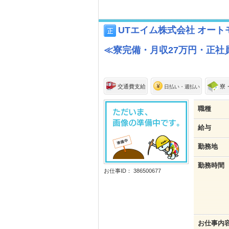
UTエイム株式会社 オー
≪寮完備・月収27万円・正社員
交通費支給
寮
日払い・週払い
職種
給与
勤務地
勤務時間
お仕事ID： 386500677
お仕事内