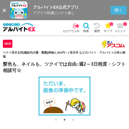
アルバイトEX公式アプリ
検索
キープを見る
履歴
開く
アプリで快適にバイト探し
0
0
検索
履歴
キープ
メニュー
ログアウト中
NEW
ツクイ茨木太田[施設内介護・看護](時給1,450円～) 茨木市 などのバイト・アルバイトの求人情
報
髪色も、ネイルも、ツクイでは自由♪週2～3日程度・シフト
相談可☆