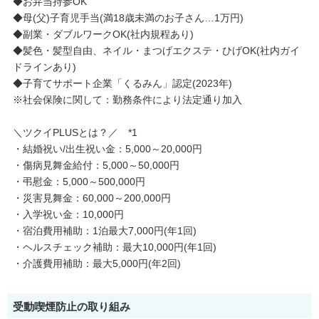
◆お弁当持参OK
◆母(父)子育児手当(満18歳未満のお子さん…1万円)
◆副業・ダブルワークOK(社内規程あり)
◆髪色・髪型自由、ネイル・まつげエクステ・ひげOK(社内ガイ
ドラインあり)
◆子育てサポート企業「くるみん」認定(2023年)
※社会保険に関して：勤務条件により法定通り加入
＼ツクイPLUSとは？／ *1
・結婚祝い/出生祝い金：5,000～20,000円
・傷病見舞金給付：5,000～50,000円
・弔慰金：5,000～500,000円
・災害見舞金：60,000～200,000円
・入学祝い金：10,000円
・宿泊費用補助：1泊最大7,000円(年1回)
・ヘルスチェック補助：最大10,000円(年1回)
・介護費用補助：最大5,000円(年2回)
受動喫煙防止の取り組み