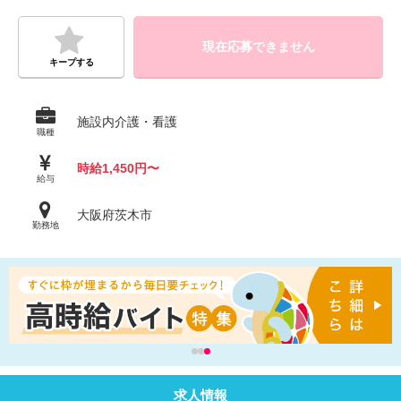
現在応募できません
キープする
施設内介護・看護
職種
時給1,450円〜
給与
大阪府茨木市
勤務地
求人情報