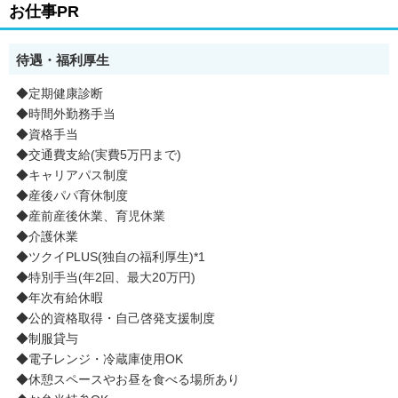
お仕事PR
待遇・福利厚生
◆定期健康診断
◆時間外勤務手当
◆資格手当
◆交通費支給(実費5万円まで)
◆キャリアパス制度
◆産後パパ育休制度
◆産前産後休業、育児休業
◆介護休業
◆ツクイPLUS(独自の福利厚生)*1
◆特別手当(年2回、最大20万円)
◆年次有給休暇
◆公的資格取得・自己啓発支援制度
◆制服貸与
◆電子レンジ・冷蔵庫使用OK
◆休憩スペースやお昼を食べる場所あり