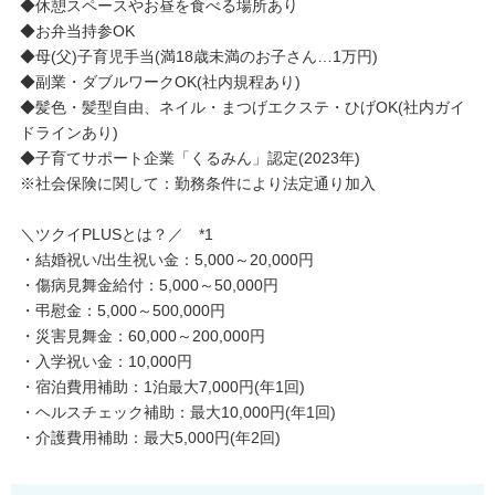
◆休憩スペースやお昼を食べる場所あり
◆お弁当持参OK
◆母(父)子育児手当(満18歳未満のお子さん…1万円)
◆副業・ダブルワークOK(社内規程あり)
◆髪色・髪型自由、ネイル・まつげエクステ・ひげOK(社内ガイ
ドラインあり)
◆子育てサポート企業「くるみん」認定(2023年)
※社会保険に関して：勤務条件により法定通り加入
＼ツクイPLUSとは？／ *1
・結婚祝い/出生祝い金：5,000～20,000円
・傷病見舞金給付：5,000～50,000円
・弔慰金：5,000～500,000円
・災害見舞金：60,000～200,000円
・入学祝い金：10,000円
・宿泊費用補助：1泊最大7,000円(年1回)
・ヘルスチェック補助：最大10,000円(年1回)
・介護費用補助：最大5,000円(年2回)