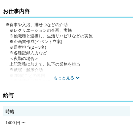
お仕事内容
※食事や入浴、排せつなどの介助
※レクリエーションの企画、実施
※他職種と連携し、生活リハビリなどの実施
※企画書作成(イベント立案)
※居室担当(2～3名)
※各種記録入力など
＜夜勤の場合＞
上記業務に加えて、以下の業務を担当
※就寝・起床介助
※2時間ごとの巡回
もっと見る
※定時連絡と報告など
◆従事すべき業務の変更の範囲 なし
給与
◆勤務場所の変更の範囲 なし
◆有期労働契約を更新する場合の基準(通算契約期間または更新回
数の上限)就業規則に定める禁止行為・懲戒事由等に該当しない場
時給
合。更新上限なし。
◆ご希望があれば、通勤可能な範囲内で同一求人を掲載している
1400 円
〜
他事業所も併せて選考が可能です。