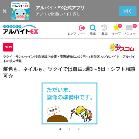
アルバイトEX公式アプリ
検索
キープを見る
履歴
開く
アプリで快適にバイト探し
0
0
検索
履歴
キープ
メニュー
ログアウト中
NEW
ツクイ・サンシャイン杉並[施設内介護・看護](時給1,400円～) 杉並区 などのバイト・アルバイ
トの求人情報
髪色も、ネイルも、ツクイでは自由♪週3～5日・シフト相談
可☆