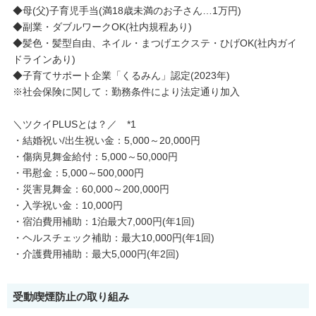
◆母(父)子育児手当(満18歳未満のお子さん…1万円)
◆副業・ダブルワークOK(社内規程あり)
◆髪色・髪型自由、ネイル・まつげエクステ・ひげOK(社内ガイ
ドラインあり)
◆子育てサポート企業「くるみん」認定(2023年)
※社会保険に関して：勤務条件により法定通り加入
＼ツクイPLUSとは？／ *1
・結婚祝い/出生祝い金：5,000～20,000円
・傷病見舞金給付：5,000～50,000円
・弔慰金：5,000～500,000円
・災害見舞金：60,000～200,000円
・入学祝い金：10,000円
・宿泊費用補助：1泊最大7,000円(年1回)
・ヘルスチェック補助：最大10,000円(年1回)
・介護費用補助：最大5,000円(年2回)
受動喫煙防止の取り組み