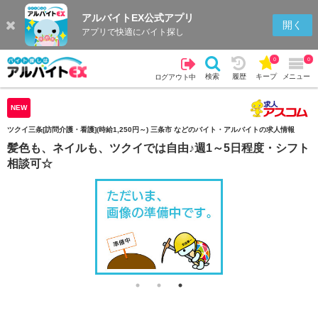
アルバイトEX公式アプリ
検索
キープを見る
履歴
開く
アプリで快適にバイト探し
0
0
検索
履歴
キープ
メニュー
ログアウト中
NEW
ツクイ三条[訪問介護・看護](時給1,250円～) 三条市 などのバイト・アルバイトの求人情報
髪色も、ネイルも、ツクイでは自由♪週1～5日程度・シフト
相談可☆