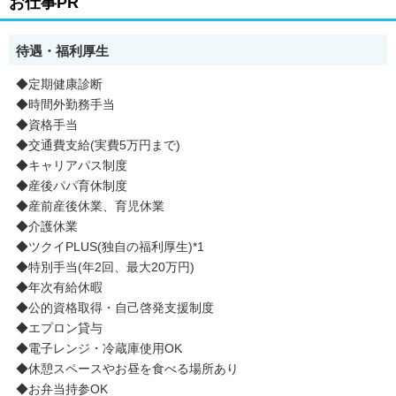
お仕事PR
待遇・福利厚生
◆定期健康診断
◆時間外勤務手当
◆資格手当
◆交通費支給(実費5万円まで)
◆キャリアパス制度
◆産後パパ育休制度
◆産前産後休業、育児休業
◆介護休業
◆ツクイPLUS(独自の福利厚生)*1
◆特別手当(年2回、最大20万円)
◆年次有給休暇
◆公的資格取得・自己啓発支援制度
◆エプロン貸与
◆電子レンジ・冷蔵庫使用OK
◆休憩スペースやお昼を食べる場所あり
◆お弁当持参OK