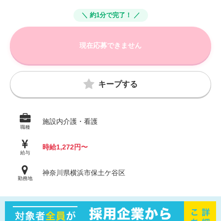
＼ 約1分で完了！ ／
現在応募できません
キープする
施設内介護・看護
職種
時給1,272円〜
給与
神奈川県横浜市保土ケ谷区
勤務地