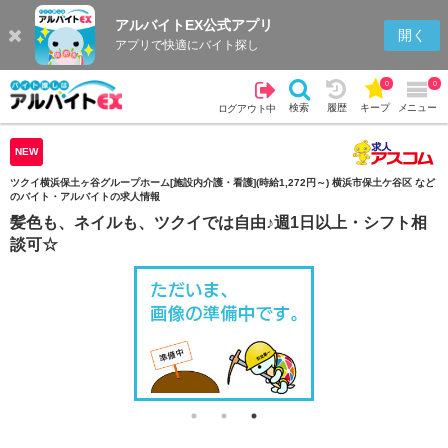
アルバイトEX公式アプリ
検索
キープを見る
履歴
開く
アプリで快適にバイト探し
0
0
検索
履歴
キープ
メニュー
ログアウト中
NEW
ツクイ横浜保土ヶ谷グループホーム[施設内介護・看護](時給1,272円～) 横浜市保土ケ谷区 など
のバイト・アルバイトの求人情報
髪色も、ネイルも、ツクイでは自由♪週1日以上・シフト相
談可☆