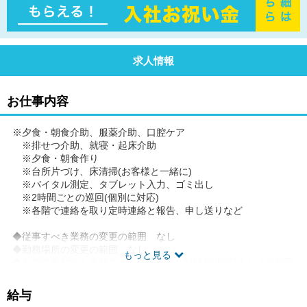
求人情報
お仕事内容
※夕食・朝食介助、服薬介助、口腔ケア
※排せつ介助、就寝・起床介助
※夕食・朝食作り
※台所片づけ、床清掃(お客様と一緒に)
※バイタル測定、タブレット入力、ゴミ出し
※2時間ごとの巡回(個別に対応)
※各階で連絡を取り定時連絡と報告、申し送りなど
◆従事すべき業務の変更の範囲 なし
◆勤務場所の変更の範囲 なし
もっと見る
◆有期労働契約を更新する場合の基準(通算契約期間または更新回
数の上限)就業規則に定める禁止行為・懲戒事由等に該当しない場
合。更新上限なし。
給与
◆ご希望があれば、通勤可能な範囲内で同一求人を掲載している