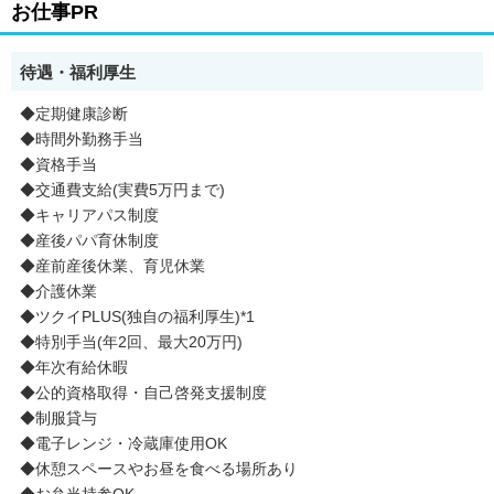
お仕事PR
待遇・福利厚生
◆定期健康診断
◆時間外勤務手当
◆資格手当
◆交通費支給(実費5万円まで)
◆キャリアパス制度
◆産後パパ育休制度
◆産前産後休業、育児休業
◆介護休業
◆ツクイPLUS(独自の福利厚生)*1
◆特別手当(年2回、最大20万円)
◆年次有給休暇
◆公的資格取得・自己啓発支援制度
◆制服貸与
◆電子レンジ・冷蔵庫使用OK
◆休憩スペースやお昼を食べる場所あり
◆お弁当持参OK