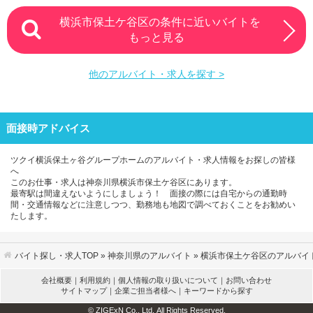
横浜市保土ケ谷区の条件に近いバイトを
もっと見る
他のアルバイト・求人を探す >
面接時アドバイス
ツクイ横浜保土ヶ谷グループホームのアルバイト・求人情報をお探しの皆様
へ
このお仕事・求人は神奈川県横浜市保土ケ谷区にあります。
最寄駅は間違えないようにしましょう！ 面接の際には自宅からの通勤時
間・交通情報などに注意しつつ、勤務地も地図で調べておくことをお勧めい
たします。
バイト探し・求人TOP
»
神奈川県のアルバイト
»
横浜市保土ケ谷区のアルバイ
会社概要
｜
利用規約
｜
個人情報の取り扱いについて
｜
お問い合わせ
サイトマップ
｜
企業ご担当者様へ
｜
キーワードから探す
© ZIGExN Co., Ltd. All Rights Reserved.