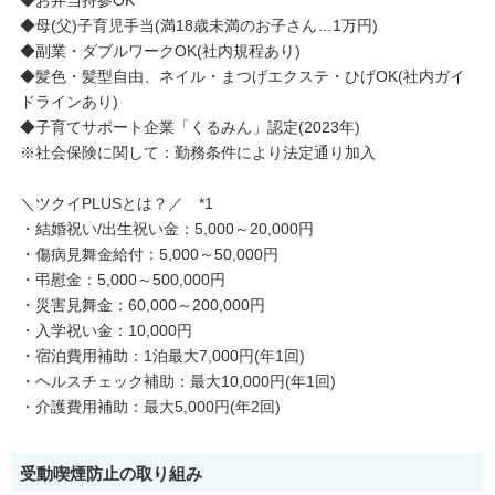
◆母(父)子育児手当(満18歳未満のお子さん…1万円)
◆副業・ダブルワークOK(社内規程あり)
◆髪色・髪型自由、ネイル・まつげエクステ・ひげOK(社内ガイ
ドラインあり)
◆子育てサポート企業「くるみん」認定(2023年)
※社会保険に関して：勤務条件により法定通り加入
＼ツクイPLUSとは？／ *1
・結婚祝い/出生祝い金：5,000～20,000円
・傷病見舞金給付：5,000～50,000円
・弔慰金：5,000～500,000円
・災害見舞金：60,000～200,000円
・入学祝い金：10,000円
・宿泊費用補助：1泊最大7,000円(年1回)
・ヘルスチェック補助：最大10,000円(年1回)
・介護費用補助：最大5,000円(年2回)
受動喫煙防止の取り組み