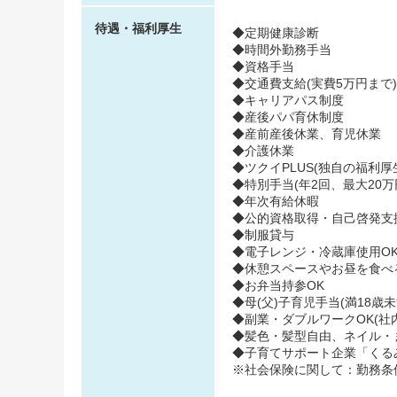
待遇・福利厚生
◆定期健康診断
◆時間外勤務手当
◆資格手当
◆交通費支給(実費5万円まで)
◆キャリアパス制度
◆産後パパ育休制度
◆産前産後休業、育児休業
◆介護休業
◆ツクイPLUS(独自の福利厚生
◆特別手当(年2回、最大20万
◆年次有給休暇
◆公的資格取得・自己啓発支
◆制服貸与
◆電子レンジ・冷蔵庫使用O
◆休憩スペースやお昼を食べ
◆お弁当持参OK
◆母(父)子育児手当(満18歳
◆副業・ダブルワークOK(社
◆髪色・髪型自由、ネイル・
◆子育てサポート企業「くるみん
※社会保険に関して：勤務条