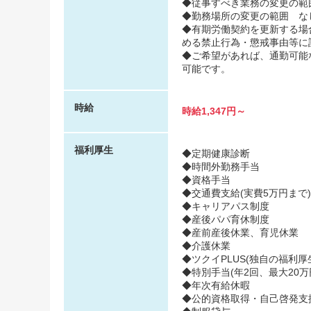
◆従事すべき業務の変更の範
◆勤務場所の変更の範囲 な
◆有期労働契約を更新する場
める禁止行為・懲戒事由等に
◆ご希望があれば、通勤可能
可能です。
時給
時給1,347円～
福利厚生
◆定期健康診断
◆時間外勤務手当
◆資格手当
◆交通費支給(実費5万円まで)
◆キャリアパス制度
◆産後パパ育休制度
◆産前産後休業、育児休業
◆介護休業
◆ツクイPLUS(独自の福利厚生
◆特別手当(年2回、最大20万
◆年次有給休暇
◆公的資格取得・自己啓発支