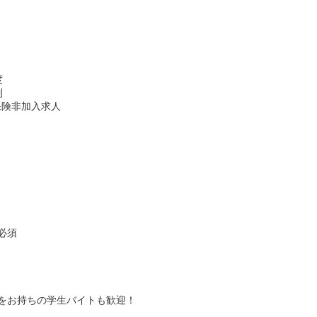
度
制
保険非加入求人
必須
をお持ちの学生バイトも歓迎！