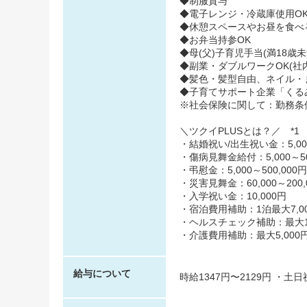
◆制服貸与
◆電子レンジ・冷蔵庫使用O
◆休憩スペースやお昼を食べ
◆お弁当持参OK
◆母(父)子育児手当(満18歳
◆副業・ダブルワークOK(社
◆髪色・髪型自由、ネイル・
◆子育てサポート企業「くるみん
※社会保険に関して：勤務条
＼ツクイPLUSとは？／ *1
・結婚祝い/出生祝い金：5,000
・傷病見舞金給付：5,000～50
・弔慰金：5,000～500,000円
・災害見舞金：60,000～200,
・入学祝い金：10,000円
・宿泊費用補助：1泊最大7,00
・ヘルスチェック補助：最大10,
・介護費用補助：最大5,000円
給与について
時給1347円〜2129円 ・土日