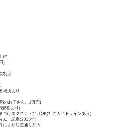
)*1
円)
援制度
K
る場所あり
未満のお子さん…1万円)
内規程あり)
まつげエクステ・ひげOK(社内ガイドラインあり)
」認定(2023年)
件により法定通り加入