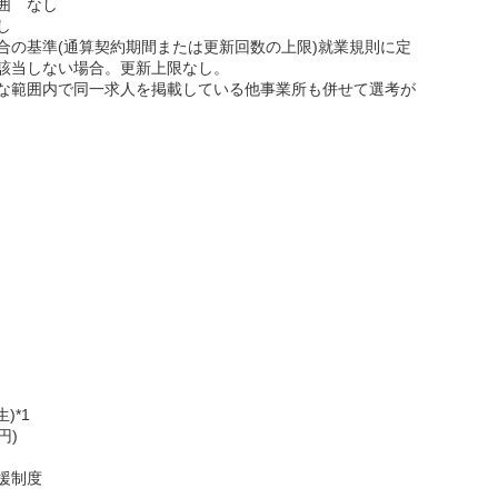
囲 なし
し
合の基準(通算契約期間または更新回数の上限)就業規則に定
該当しない場合。更新上限なし。
な範囲内で同一求人を掲載している他事業所も併せて選考が
)*1
円)
援制度