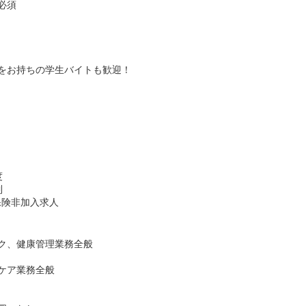
必須
をお持ちの学生バイトも歓迎！
度
制
保険非加入求人
ク、健康管理業務全般
ケア業務全般