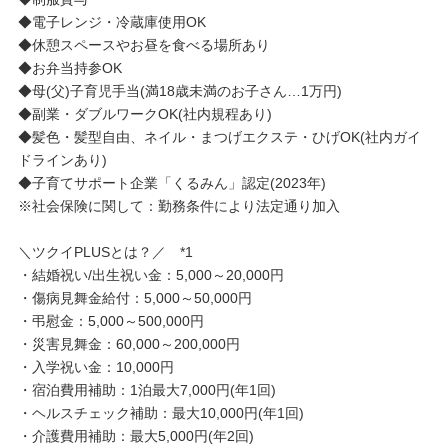
◆電子レンジ・冷蔵庫使用OK
◆休憩スペースやお昼を食べる場所あり
◆お弁当持参OK
◆母(父)子育児手当(満18歳未満のお子さん…1万円)
◆副業・ダブルワークOK(社内規程あり)
◆髪色・髪型自由、ネイル・まつげエクステ・ひげOK(社内ガイ
ドラインあり)
◆子育てサポート企業「くるみん」認定(2023年)
※社会保険に関して：勤務条件により法定通り加入
＼ツクイPLUSとは？／ *1
・結婚祝い/出生祝い金：5,000～20,000円
・傷病見舞金給付：5,000～50,000円
・弔慰金：5,000～500,000円
・災害見舞金：60,000～200,000円
・入学祝い金：10,000円
・宿泊費用補助：1泊最大7,000円(年1回)
・ヘルスチェック補助：最大10,000円(年1回)
・介護費用補助：最大5,000円(年2回)