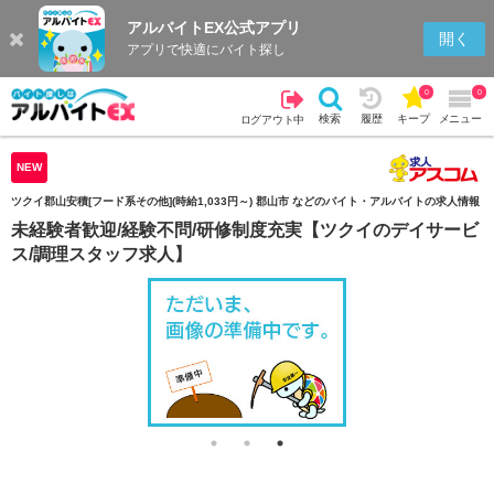
アルバイトEX公式アプリ
検索
キープを見る
履歴
開く
アプリで快適にバイト探し
0
0
検索
履歴
キープ
メニュー
ログアウト中
NEW
ツクイ郡山安積[フード系その他](時給1,033円～) 郡山市 などのバイト・アルバイトの求人情報
未経験者歓迎/経験不問/研修制度充実【ツクイのデイサービ
ス/調理スタッフ求人】