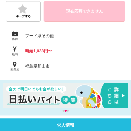
現在応募できません
キープする
フード系その他
職種
時給1,033円〜
給与
福島県郡山市
勤務地
求人情報