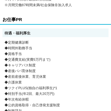
※月間労働87時間未満/社会保険非加入求人
お仕事PR
待遇・福利厚生
◆定期健康診断
◆時間外勤務手当
◆資格手当
◆交通費支給(実費5万円まで)
◆キャリアパス制度
◆産後パパ育休制度
◆産前産後休業、育児休業
◆介護休業
◆ツクイPLUS(独自の福利厚生)*1
◆特別手当(年2回、最大20万円)
◆年次有給休暇
◆公的資格取得・自己啓発支援制度
◆制服貸与