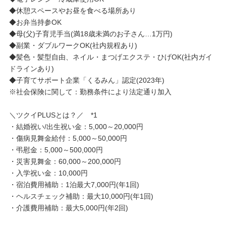
◆休憩スペースやお昼を食べる場所あり
◆お弁当持参OK
◆母(父)子育児手当(満18歳未満のお子さん…1万円)
◆副業・ダブルワークOK(社内規程あり)
◆髪色・髪型自由、ネイル・まつげエクステ・ひげOK(社内ガイ
ドラインあり)
◆子育てサポート企業「くるみん」認定(2023年)
※社会保険に関して：勤務条件により法定通り加入
＼ツクイPLUSとは？／ *1
・結婚祝い/出生祝い金：5,000～20,000円
・傷病見舞金給付：5,000～50,000円
・弔慰金：5,000～500,000円
・災害見舞金：60,000～200,000円
・入学祝い金：10,000円
・宿泊費用補助：1泊最大7,000円(年1回)
・ヘルスチェック補助：最大10,000円(年1回)
・介護費用補助：最大5,000円(年2回)