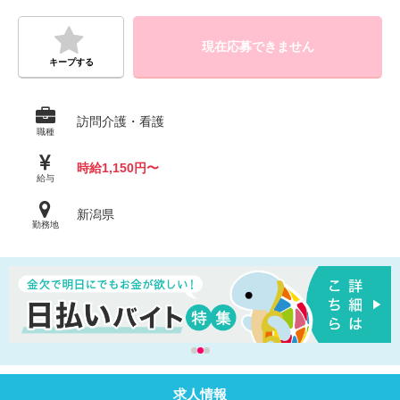
現在応募できません
キープする
訪問介護・看護
職種
時給1,150円〜
給与
新潟県
勤務地
求人情報