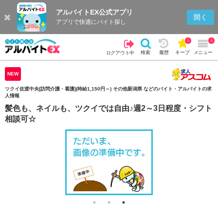
アルバイトEX公式アプリ
検索
キープを見る
履歴
開く
アプリで快適にバイト探し
0
0
検索
履歴
キープ
メニュー
ログアウト中
NEW
ツクイ佐渡中央[訪問介護・看護](時給1,150円～) その他新潟県 などのバイト・アルバイトの求
人情報
髪色も、ネイルも、ツクイでは自由♪週2～3日程度・シフト
相談可☆