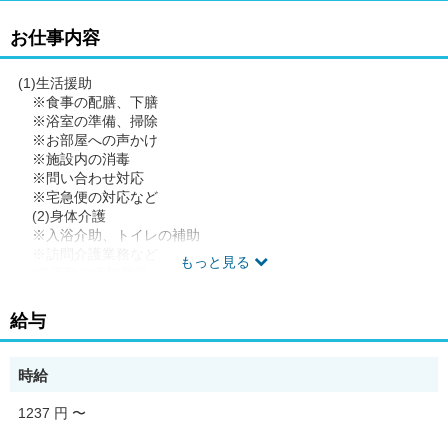
お仕事内容
(1)生活援助
※食事の配膳、下膳
※浴室の準備、掃除
※お部屋への声かけ
※施設内の消毒
※問い合わせ対応
※宅急便の対応など
(2)身体介護
※入浴介助、トイレの補助
※訪問介護業務など
もっと見る
(3)夜勤の追加業務
※夜間のケア(就寝介助・トイレ介助)
※巡回、コール対応
給与
※起床介助など
◆従事すべき業務の変更の範囲 なし
時給
◆勤務場所の変更の範囲 なし
◆有期労働契約を更新する場合の基準(通算契約期間または更新回
1237 円
〜
数の上限)就業規則に定める禁止行為・懲戒事由等に該当しない場
合。更新上限なし。