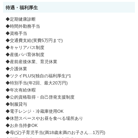
待遇・福利厚生
◆定期健康診断
◆時間外勤務手当
◆資格手当
◆交通費支給(実費5万円まで)
◆キャリアパス制度
◆産後パパ育休制度
◆産前産後休業、育児休業
◆介護休業
◆ツクイPLUS(独自の福利厚生)*1
◆特別手当(年2回、最大20万円)
◆年次有給休暇
◆公的資格取得・自己啓発支援制度
◆制服貸与
◆電子レンジ・冷蔵庫使用OK
◆休憩スペースやお昼を食べる場所あり
◆お弁当持参OK
◆母(父)子育児手当(満18歳未満のお子さん…1万円)