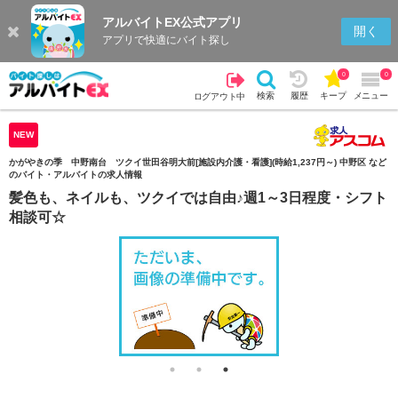
アルバイトEX公式アプリ
検索
キープを見る
履歴
開く
アプリで快適にバイト探し
0
0
検索
履歴
キープ
メニュー
ログアウト中
NEW
かがやきの季 中野南台 ツクイ世田谷明大前[施設内介護・看護](時給1,237円～) 中野区 など
のバイト・アルバイトの求人情報
髪色も、ネイルも、ツクイでは自由♪週1～3日程度・シフト
相談可☆