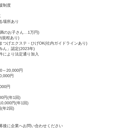
援制度
K
る場所あり
未満のお子さん…1万円)
内規程あり)
まつげエクステ・ひげOK(社内ガイドラインあり)
」認定(2023年)
件により法定通り加入
～20,000円
,000円
000円
0円(年1回)
000円(年1回)
(年2回)
募後に企業へお問い合わせください