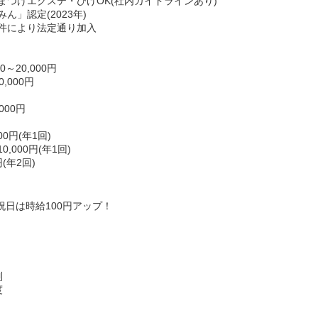
まつげエクステ・ひげOK(社内ガイドラインあり)
」認定(2023年)
件により法定通り加入
～20,000円
,000円
000円
0円(年1回)
000円(年1回)
(年2回)
日祝日は時給100円アップ！
制
度