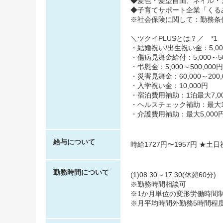
◆髪色・髪型自由、ネイル・
◆子育てサポート企業「くるみん
※社会保険に関して：勤務条
＼ツクイPLUSとは？／ *1
・結婚祝い/出生祝い金：5,000
・傷病見舞金給付：5,000～50
・弔慰金：5,000～500,000円
・災害見舞金：60,000～200,
・入学祝い金：10,000円
・宿泊費用補助：1泊最大7,00
・ヘルスチェック補助：最大10,
・介護費用補助：最大5,000円
給与について
時給1727円〜1957円 ★土
勤務時間について
(1)08:30～17:30(休憩60分)
※勤務時間相談可
※1か月単位の変形労働時間
※月平均時間外勤務5時間程