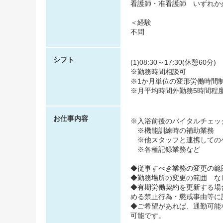
看護師・准看護師 いずれか
＜経験
不問
シフト
(1)08:30～17:30(休憩60分)
※勤務時間相談可
※1か月単位の変形労働時間
※月平均時間外勤務5時間程
お仕事内容
※入浴前後のバイタルチェッ
※機能訓練時の補助業務
※他スタッフと連携しての
※各種記録業務など
◆従事すべき業務の変更の範
◆勤務場所の変更の範囲 な
◆有期労働契約を更新する場
める禁止行為・懲戒事由等に
◆ご希望があれば、通勤可能
可能です。