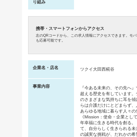
り組み
携帯・スマートフォンからアクセス
左のQRコードから、この求人情報にアクセスできます。モ
も応募可能です。
企業名・店名
ツクイ大田西糀谷
事業内容
『今ある未来の、その先へ』ツ
超える歴史を有しています。
のさまざまな気持ちに耳を傾
らは介護だけにとどまらず、
あらゆる地域に暮らす人々の
《Mission：使命・企業
年幸福に生きる時代を創る。 
て、自分らしく生きられる未来
の誠実な挑戦が、だれかの希