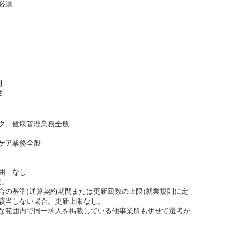
必須
制
度
ク、健康管理業務全般
ケア業務全般
囲 なし
し
合の基準(通算契約期間または更新回数の上限)就業規則に定
該当しない場合。更新上限なし。
な範囲内で同一求人を掲載している他事業所も併せて選考が