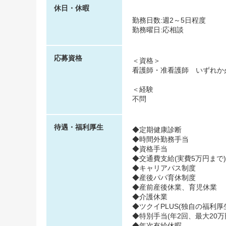
休日・休暇
勤務日数:週2～5日程度
勤務曜日:応相談
応募資格
＜資格＞
看護師・准看護師 いずれか
＜経験
不問
待遇・福利厚生
◆定期健康診断
◆時間外勤務手当
◆資格手当
◆交通費支給(実費5万円まで)
◆キャリアパス制度
◆産後パパ育休制度
◆産前産後休業、育児休業
◆介護休業
◆ツクイPLUS(独自の福利厚生
◆特別手当(年2回、最大20万
◆年次有給休暇