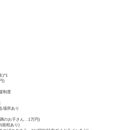
)*1
円)
援制度
K
る場所あり
未満のお子さん…1万円)
内規程あり)