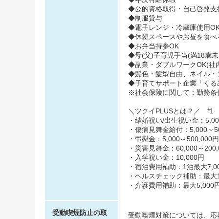
◆公的資格取得・自己啓発支
◆制服貸与
◆電子レンジ・冷蔵庫使用O
◆休憩スペースやお昼を食べ
◆お弁当持参OK
◆母(父)子育児手当(満18歳
◆副業・ダブルワークOK(社
◆髪色・髪型自由、ネイル・
◆子育てサポート企業「くるみん
※社会保険に関して：勤務条
＼ツクイPLUSとは？／ *1
・結婚祝い/出生祝い金：5,000
・傷病見舞金給付：5,000～50
・弔慰金：5,000～500,000円
・災害見舞金：60,000～200,
・入学祝い金：10,000円
・宿泊費用補助：1泊最大7,00
・ヘルスチェック補助：最大10,
・介護費用補助：最大5,000円
受動喫煙防止の取
受動喫煙対策については、応