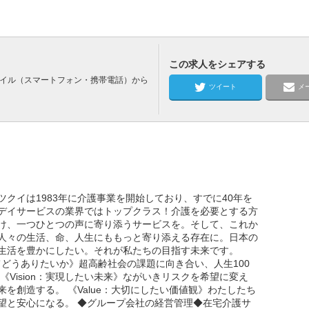
この求人をシェアする
バイル（スマートフォン・携帯電話）から
ツイート
メ
クイは1983年に介護事業を開始しており、すでに40年を
デイサービスの業界ではトップクラス！介護を必要とする方
け、一つひとつの声に寄り添うサービスを。そして、これか
人々の生活、命、人生にももっと寄り添える存在に。日本の
生活を豊かにしたい。それが私たちの目指す未来です。
としてどうありたいか》超高齢社会の課題に向き合い、人生100
《Vision：実現したい未来》ながいきリスクを希望に変え
を創造する。 《Value：大切にしたい価値観》わたしたち
望と安心になる。 ◆グループ会社の経営管理◆在宅介護サ