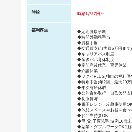
時給
時給1,727円～
福利厚生
◆定期健康診断
◆時間外勤務手当
◆資格手当
◆交通費支給(実費5万円まで)
◆キャリアパス制度
◆産後パパ育休制度
◆産前産後休業、育児休業
◆介護休業
◆ツクイPLUS(独自の福利厚生
◆特別手当(年2回、最大20万
◆年次有給休暇
◆公的資格取得・自己啓発支
◆制服貸与
◆電子レンジ・冷蔵庫使用O
◆休憩スペースやお昼を食べ
◆お弁当持参OK
◆母(父)子育児手当(満18歳
◆副業・ダブルワークOK(社