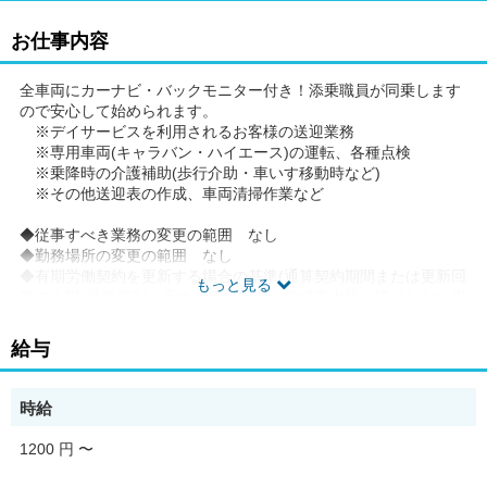
お仕事内容
全車両にカーナビ・バックモニター付き！添乗職員が同乗します
ので安心して始められます。
※デイサービスを利用されるお客様の送迎業務
※専用車両(キャラバン・ハイエース)の運転、各種点検
※乗降時の介護補助(歩行介助・車いす移動時など)
※その他送迎表の作成、車両清掃作業など
◆従事すべき業務の変更の範囲 なし
◆勤務場所の変更の範囲 なし
◆有期労働契約を更新する場合の基準(通算契約期間または更新回
もっと見る
数の上限)就業規則に定める禁止行為・懲戒事由等に該当しない場
合。更新上限なし。
◆ご希望があれば、通勤可能な範囲内で同一求人を掲載している
給与
他事業所も併せて選考が可能です。
時給
1200 円
〜