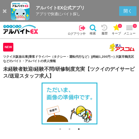
アルバイトEX公式アプリ
検索
キープを見る
履歴
開く
アプリで快適にバイト探し
0
0
検索
履歴
キープ
メニュー
ログアウト中
NEW
ツクイ大阪放出東[乗客ドライバー（タクシー・運転代行など）](時給1,200円～) 大阪市鶴見区
などのバイト・アルバイトの求人情報
未経験者歓迎/経験不問/研修制度充実【ツクイのデイサービ
ス/送迎スタッフ求人】