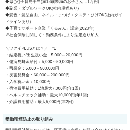
◆母(父)子育児手当(満18歳未満のお子さん…1万円)
◆副業・ダブルワークOK(社内規程あり)
◆髪色・髪型自由、ネイル・まつげエクステ・ひげOK(社内ガイ
ドラインあり)
◆子育てサポート企業「くるみん」認定(2023年)
※社会保険に関して：勤務条件により法定通り加入
＼ツクイPLUSとは？／ *1
・結婚祝い/出生祝い金：5,000～20,000円
・傷病見舞金給付：5,000～50,000円
・弔慰金：5,000～500,000円
・災害見舞金：60,000～200,000円
・入学祝い金：10,000円
・宿泊費用補助：1泊最大7,000円(年1回)
・ヘルスチェック補助：最大10,000円(年1回)
・介護費用補助：最大5,000円(年2回)
受動喫煙防止の取り組み
受動喫煙対策については、応募後に企業へお問い合わせください