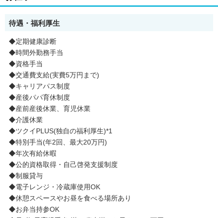
待遇・福利厚生
◆定期健康診断
◆時間外勤務手当
◆資格手当
◆交通費支給(実費5万円まで)
◆キャリアパス制度
◆産後パパ育休制度
◆産前産後休業、育児休業
◆介護休業
◆ツクイPLUS(独自の福利厚生)*1
◆特別手当(年2回、最大20万円)
◆年次有給休暇
◆公的資格取得・自己啓発支援制度
◆制服貸与
◆電子レンジ・冷蔵庫使用OK
◆休憩スペースやお昼を食べる場所あり
◆お弁当持参OK