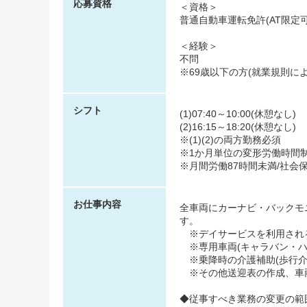
応募資格
＜資格＞
普通自動車運転免許(AT限定
＜経験＞
不問
※69歳以下の方(就業規則に
シフト
(1)07:40～10:00(休憩なし)
(2)16:15～18:20(休憩なし)
※(1)(2)の両方勤務必須
※1か月単位の変形労働時間
※月間労働87時間未満/社会
お仕事内容
全車両にカーナビ・バックモ
す。
※デイサービスを利用され
※専用車両(キャラバン・ハ
※乗降時の介護補助(歩行介
※その他送迎表の作成、車
◆従事すべき業務の変更の範