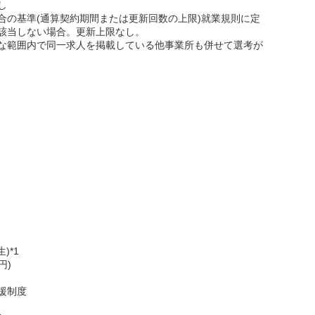
し
合の基準(通算契約期間または更新回数の上限)就業規則に定
該当しない場合。更新上限なし。
な範囲内で同一求人を掲載している他事業所も併せて選考が
)*1
円)
援制度