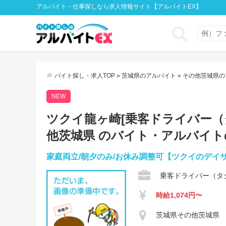
アルバイト・仕事探しなら求人情報サイト【アルバイトEX】
バイト探し・求人TOP
»
茨城県のアルバイト
»
その他茨城県の
NEW
ツクイ龍ヶ崎[乗客ドライバー（タ
他茨城県 のバイト・アルバイト
家庭両立/朝夕のみ/お休み調整可【ツクイのデイ
乗客ドライバー（タ
時給1,074円〜
茨城県その他茨城県