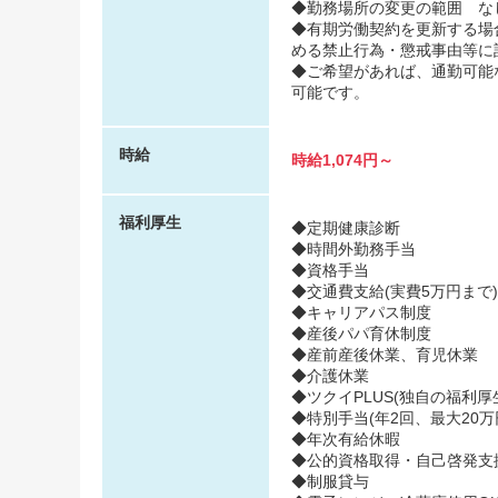
◆勤務場所の変更の範囲 な
◆有期労働契約を更新する場
める禁止行為・懲戒事由等に
◆ご希望があれば、通勤可能
可能です。
時給
時給1,074円～
福利厚生
◆定期健康診断
◆時間外勤務手当
◆資格手当
◆交通費支給(実費5万円まで)
◆キャリアパス制度
◆産後パパ育休制度
◆産前産後休業、育児休業
◆介護休業
◆ツクイPLUS(独自の福利厚生
◆特別手当(年2回、最大20万
◆年次有給休暇
◆公的資格取得・自己啓発支
◆制服貸与