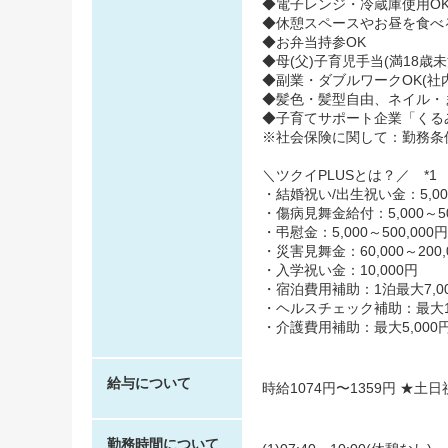
◆電子レンジ・冷蔵庫使用O
◆休憩スペースやお昼を食べ
◆お弁当持参OK
◆母(父)子育児手当(満18歳
◆副業・ダブルワークOK(社
◆髪色・髪型自由、ネイル・
◆子育てサポート企業「くるみん
※社会保険に関して：勤務条
＼ツクイPLUSとは？／ *1
・結婚祝い/出生祝い金：5,000
・傷病見舞金給付：5,000～50
・弔慰金：5,000～500,000円
・災害見舞金：60,000～200,
・入学祝い金：10,000円
・宿泊費用補助：1泊最大7,00
・ヘルスチェック補助：最大10,
・介護費用補助：最大5,000円
給与について
時給1074円〜1359円 ★土
勤務時間について