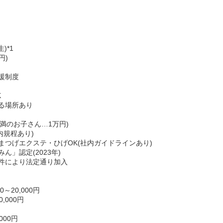
)*1
円)
援制度
K
る場所あり
未満のお子さん…1万円)
内規程あり)
まつげエクステ・ひげOK(社内ガイドラインあり)
」認定(2023年)
件により法定通り加入
～20,000円
,000円
000円