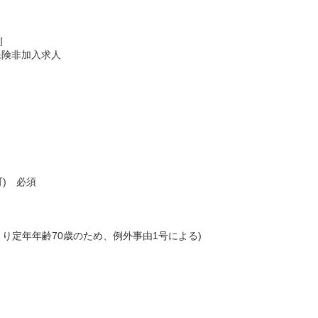
制
保険非加入求人
可) 必須
より定年年齢70歳のため、例外事由1号による)