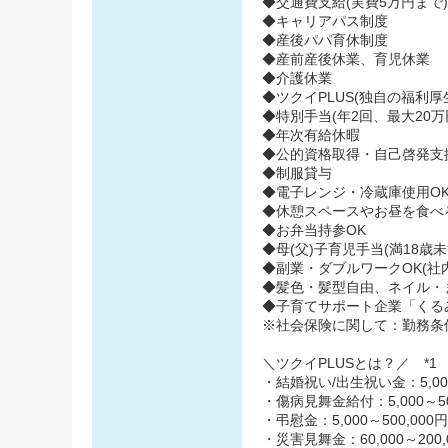
◆交通費支給(実費5万円まで)
◆キャリアパス制度
◆産後パパ育休制度
◆産前産後休業、育児休業
◆介護休業
◆ツクイPLUS(独自の福利厚生
◆特別手当(年2回、最大20万
◆年次有給休暇
◆公的資格取得・自己啓発支
◆制服貸与
◆電子レンジ・冷蔵庫使用O
◆休憩スペースやお昼を食べ
◆お弁当持参OK
◆母(父)子育児手当(満18歳
◆副業・ダブルワークOK(社
◆髪色・髪型自由、ネイル・
◆子育てサポート企業「くるみん
※社会保険に関して：勤務条
＼ツクイPLUSとは？／ *1
・結婚祝い/出生祝い金：5,000
・傷病見舞金給付：5,000～50
・弔慰金：5,000～500,000円
・災害見舞金：60,000～200,