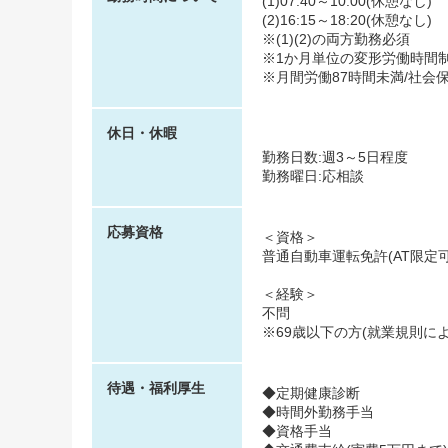
(1)07:40～10:00(休憩なし)
(2)16:15～18:20(休憩なし)
※(1)(2)の両方勤務必須
※1か月単位の変形労働時間
※月間労働87時間未満/社会
休日・休暇
勤務日数:週3～5日程度
勤務曜日:応相談
応募資格
＜資格＞
普通自動車運転免許(AT限定
＜経験＞
不問
※69歳以下の方(就業規則に
待遇・福利厚生
◆定期健康診断
◆時間外勤務手当
◆資格手当