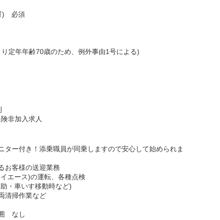
可) 必須
より定年年齢70歳のため、例外事由1号による)
制
保険非加入求人
ニター付き！添乗職員が同乗しますので安心して始められま
るお客様の送迎業務
イエース)の運転、各種点検
助・車いす移動時など)
両清掃作業など
囲 なし