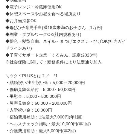
◆電子レンジ・冷蔵庫使用OK
◆休憩スペースやお昼を食べる場所あり
◆お弁当持参OK
◆母(父)子育児手当(満18歳未満のお子さん…1万円)
◆副業・ダブルワークOK(社内規程あり)
◆髪色・髪型自由、ネイル・まつげエクステ・ひげOK(社内ガイ
ドラインあり)
◆子育てサポート企業「くるみん」認定(2023年)
※社会保険に関して：勤務条件により法定通り加入
＼ツクイPLUSとは？／ *1
・結婚祝い/出生祝い金：5,000～20,000円
・傷病見舞金給付：5,000～50,000円
・弔慰金：5,000～500,000円
・災害見舞金：60,000～200,000円
・入学祝い金：10,000円
・宿泊費用補助：1泊最大7,000円(年1回)
・ヘルスチェック補助：最大10,000円(年1回)
・介護費用補助：最大5,000円(年2回)