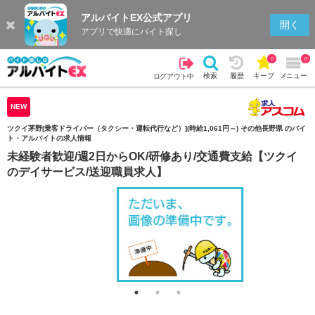
アルバイトEX公式アプリ
検索
キープを見る
履歴
開く
アプリで快適にバイト探し
0
0
検索
履歴
キープ
メニュー
ログアウト中
NEW
ツクイ茅野[乗客ドライバー（タクシー・運転代行など）](時給1,061円～) その他長野県 のバイ
ト・アルバイトの求人情報
未経験者歓迎/週2日からOK/研修あり/交通費支給【ツクイ
のデイサービス/送迎職員求人】