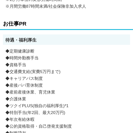
※月間労働87時間未満/社会保険非加入求人
お仕事PR
待遇・福利厚生
◆定期健康診断
◆時間外勤務手当
◆資格手当
◆交通費支給(実費5万円まで)
◆キャリアパス制度
◆産後パパ育休制度
◆産前産後休業、育児休業
◆介護休業
◆ツクイPLUS(独自の福利厚生)*1
◆特別手当(年2回、最大20万円)
◆年次有給休暇
◆公的資格取得・自己啓発支援制度
◆制服貸与