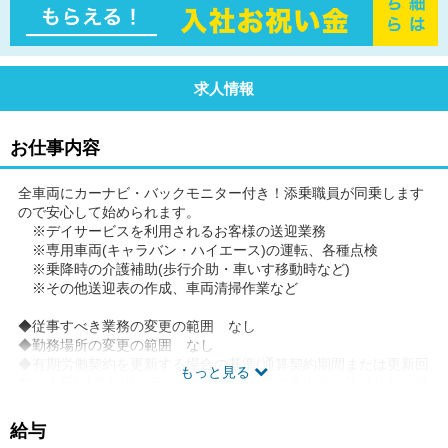
求人情報
お仕事内容
全車両にカーナビ・バックモニター付き！添乗職員が同乗します
ので安心して始められます。
※デイサービスを利用されるお客様の送迎業務
※専用車両(キャラバン・ハイエース)の運転、各種点検
※乗降時の介護補助(歩行介助・車いす移動時など)
※その他送迎表の作成、車両清掃作業など
◆従事すべき業務の変更の範囲 なし
◆勤務場所の変更の範囲 なし
◆有期労働契約を更新する場合の基準(通算契約期間または更新回
もっと見る
数の上限)就業規則に定める禁止行為・懲戒事由等に該当しない場
合。更新上限なし。
◆ご希望があれば、通勤可能な範囲内で同一求人を掲載している
給与
他事業所も併せて選考が可能です。