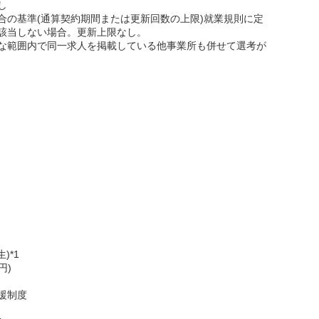
し
合の基準(通算契約期間または更新回数の上限)就業規則に定
該当しない場合。更新上限なし。
な範囲内で同一求人を掲載している他事業所も併せて選考が
)*1
円)
援制度