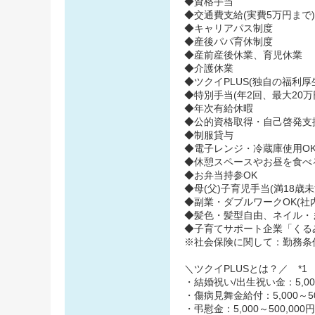
◆資格手当
◆交通費支給(実費5万円まで)
◆キャリアパス制度
◆産後パパ育休制度
◆産前産後休業、育児休業
◆介護休業
◆ツクイPLUS(独自の福利厚生
◆特別手当(年2回、最大20万
◆年次有給休暇
◆公的資格取得・自己啓発支
◆制服貸与
◆電子レンジ・冷蔵庫使用O
◆休憩スペースやお昼を食べ
◆お弁当持参OK
◆母(父)子育児手当(満18歳
◆副業・ダブルワークOK(社
◆髪色・髪型自由、ネイル・
◆子育てサポート企業「くるみん
※社会保険に関して：勤務条
＼ツクイPLUSとは？／ *1
・結婚祝い/出生祝い金：5,000
・傷病見舞金給付：5,000～50
・弔慰金：5,000～500,000円