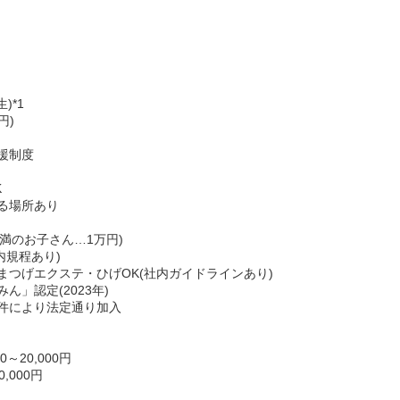
)*1
円)
援制度
K
る場所あり
未満のお子さん…1万円)
内規程あり)
まつげエクステ・ひげOK(社内ガイドラインあり)
」認定(2023年)
件により法定通り加入
～20,000円
,000円