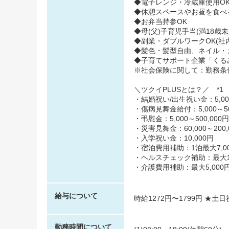
◆電子レンジ・冷蔵庫使用O
◆休憩スペースやお昼を食べ
◆お弁当持参OK
◆母(父)子育児手当(満18歳
◆副業・ダブルワークOK(社
◆髪色・髪型自由、ネイル・
◆子育てサポート企業「くるみん
※社会保険に関して：勤務条
＼ツクイPLUSとは？／ *1
・結婚祝い/出生祝い金：5,000
・傷病見舞金給付：5,000～50
・弔慰金：5,000～500,000円
・災害見舞金：60,000～200,
・入学祝い金：10,000円
・宿泊費用補助：1泊最大7,00
・ヘルスチェック補助：最大10,
・介護費用補助：最大5,000円
給与について
時給1272円〜1799円 ★土
勤務時間について