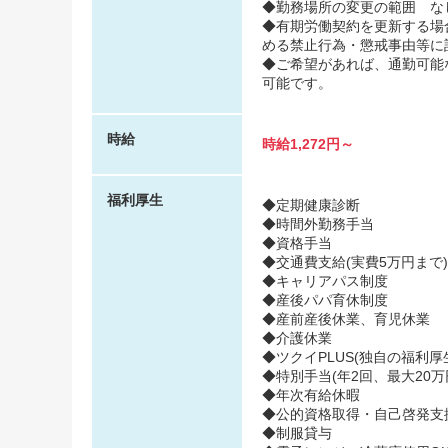
◆勤務場所の変更の範囲 な
◆有期労働契約を更新する場
める禁止行為・懲戒事由等に
◆ご希望があれば、通勤可能
可能です。
時給
時給1,272円～
福利厚生
◆定期健康診断
◆時間外勤務手当
◆資格手当
◆交通費支給(実費5万円まで)
◆キャリアパス制度
◆産後パパ育休制度
◆産前産後休業、育児休業
◆介護休業
◆ツクイPLUS(独自の福利厚生
◆特別手当(年2回、最大20万
◆年次有給休暇
◆公的資格取得・自己啓発支
◆制服貸与