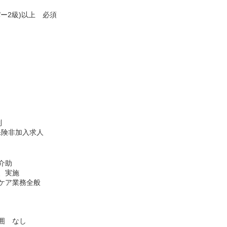
ー2級)以上 必須
制
保険非加入求人
介助
、実施
ケア業務全般
囲 なし