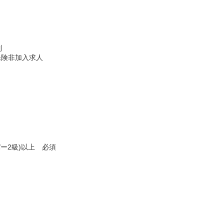
制
保険非加入求人
ー2級)以上 必須