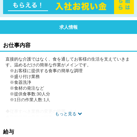
求人情報
お仕事内容
直接的な介護ではなく、食を通してお客様の生活を支えていきま
す。温めるだけの簡単な作業がメインです。
※お客様に提供する食事の簡単な調理
※盛り付け業務
※食器洗浄
※食材の発注など
※提供食事数:30人分
※1日の作業人数:1人
◆従事すべき業務の変更の範囲 なし
もっと見る
◆勤務場所の変更の範囲 なし
◆有期労働契約を更新する場合の基準(通算契約期間または更新回
数の上限)就業規則に定める禁止行為・懲戒事由等に該当しない場
給与
合。更新上限なし。