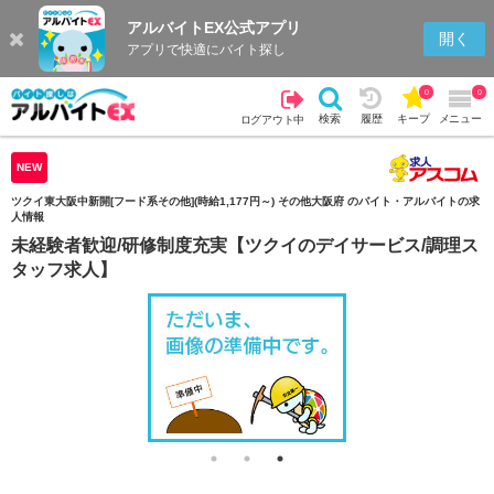
アルバイトEX公式アプリ
検索
キープを見る
履歴
開く
アプリで快適にバイト探し
0
0
検索
履歴
キープ
メニュー
ログアウト中
NEW
ツクイ東大阪中新開[フード系その他](時給1,177円～) その他大阪府 のバイト・アルバイトの求
人情報
未経験者歓迎/研修制度充実【ツクイのデイサービス/調理ス
タッフ求人】