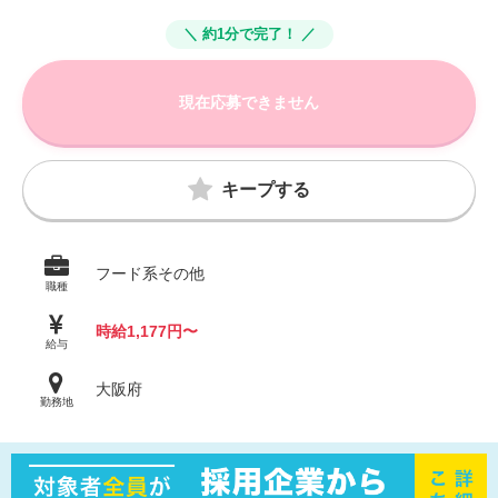
＼ 約1分で完了！ ／
現在応募できません
キープする
フード系その他
職種
時給1,177円〜
給与
大阪府
勤務地