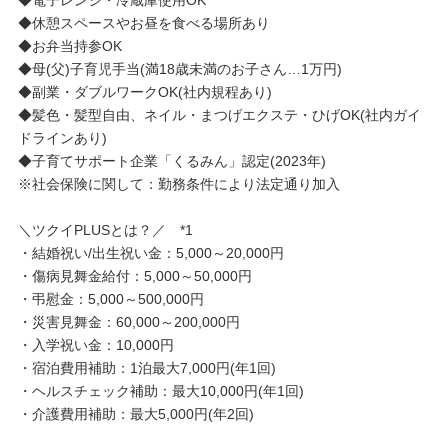
◆休憩スペースやお昼を食べる場所あり
◆お弁当持参OK
◆母(父)子育児手当(満18歳未満のお子さん…1万円)
◆副業・ダブルワークOK(社内規程あり)
◆髪色・髪型自由、ネイル・まつげエクステ・ひげOK(社内ガイ
ドラインあり)
◆子育てサポート企業「くるみん」認定(2023年)
※社会保険に関して：勤務条件により法定通り加入
＼ツクイPLUSとは？／ *1
・結婚祝い/出生祝い金：5,000～20,000円
・傷病見舞金給付：5,000～50,000円
・弔慰金：5,000～500,000円
・災害見舞金：60,000～200,000円
・入学祝い金：10,000円
・宿泊費用補助：1泊最大7,000円(年1回)
・ヘルスチェック補助：最大10,000円(年1回)
・介護費用補助：最大5,000円(年2回)