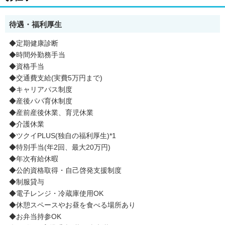
待遇・福利厚生
◆定期健康診断
◆時間外勤務手当
◆資格手当
◆交通費支給(実費5万円まで)
◆キャリアパス制度
◆産後パパ育休制度
◆産前産後休業、育児休業
◆介護休業
◆ツクイPLUS(独自の福利厚生)*1
◆特別手当(年2回、最大20万円)
◆年次有給休暇
◆公的資格取得・自己啓発支援制度
◆制服貸与
◆電子レンジ・冷蔵庫使用OK
◆休憩スペースやお昼を食べる場所あり
◆お弁当持参OK