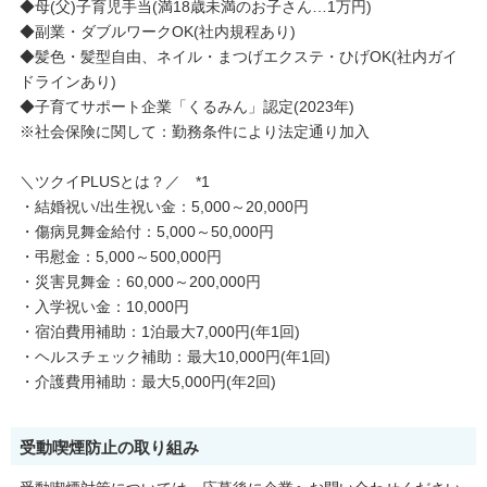
◆母(父)子育児手当(満18歳未満のお子さん…1万円)
◆副業・ダブルワークOK(社内規程あり)
◆髪色・髪型自由、ネイル・まつげエクステ・ひげOK(社内ガイ
ドラインあり)
◆子育てサポート企業「くるみん」認定(2023年)
※社会保険に関して：勤務条件により法定通り加入
＼ツクイPLUSとは？／ *1
・結婚祝い/出生祝い金：5,000～20,000円
・傷病見舞金給付：5,000～50,000円
・弔慰金：5,000～500,000円
・災害見舞金：60,000～200,000円
・入学祝い金：10,000円
・宿泊費用補助：1泊最大7,000円(年1回)
・ヘルスチェック補助：最大10,000円(年1回)
・介護費用補助：最大5,000円(年2回)
受動喫煙防止の取り組み