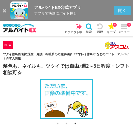
アルバイトEX公式アプリ
検索
キープを見る
履歴
開く
アプリで快適にバイト探し
0
0
検索
履歴
キープ
メニュー
ログアウト中
NEW
ツクイ徳島西須賀[医療・介護・福祉系その他](時給1,377円～) 徳島市 などのバイト・アルバイ
トの求人情報
髪色も、ネイルも、ツクイでは自由♪週2～5日程度・シフト
相談可☆