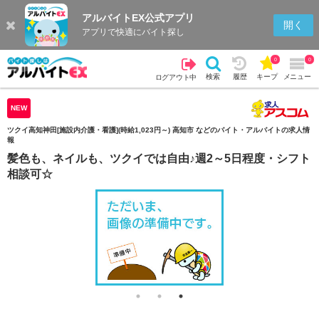
アルバイトEX公式アプリ
検索
キープを見る
履歴
開く
アプリで快適にバイト探し
0
0
検索
履歴
キープ
メニュー
ログアウト中
NEW
ツクイ高知神田[施設内介護・看護](時給1,023円～) 高知市 などのバイト・アルバイトの求人情
報
髪色も、ネイルも、ツクイでは自由♪週2～5日程度・シフト
相談可☆