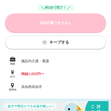
＼ 約1分で完了！ ／
現在応募できません
キープする
施設内介護・看護
職種
時給1,023円〜
給与
高知県高知市
勤務地