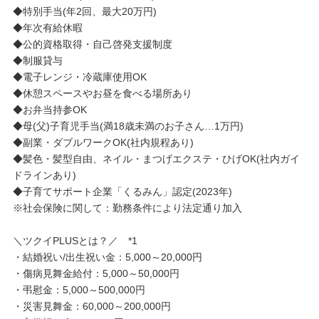
◆特別手当(年2回、最大20万円)
◆年次有給休暇
◆公的資格取得・自己啓発支援制度
◆制服貸与
◆電子レンジ・冷蔵庫使用OK
◆休憩スペースやお昼を食べる場所あり
◆お弁当持参OK
◆母(父)子育児手当(満18歳未満のお子さん…1万円)
◆副業・ダブルワークOK(社内規程あり)
◆髪色・髪型自由、ネイル・まつげエクステ・ひげOK(社内ガイ
ドラインあり)
◆子育てサポート企業「くるみん」認定(2023年)
※社会保険に関して：勤務条件により法定通り加入
＼ツクイPLUSとは？／ *1
・結婚祝い/出生祝い金：5,000～20,000円
・傷病見舞金給付：5,000～50,000円
・弔慰金：5,000～500,000円
・災害見舞金：60,000～200,000円