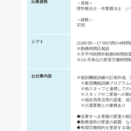
応募資格
＜資格＞
理学療法士・作業療法士 い
＜経験＞
不問
シフト
(1)08:00～17:00の間の4
※勤務時間応相談
※月平均時間外勤務5時間程
※1か月単位の変形労働時間
お仕事内容
※個別機能訓練の計画作成、
※集団機能訓練プログラム
※他スタッフと連携しての
※スタッフやご家族への動
※福祉用具活用の提案、使
※介護業務との兼務あり
◆従事すべき業務の変更の範
◆勤務場所の変更の範囲 な
◆有期労働契約を更新する場