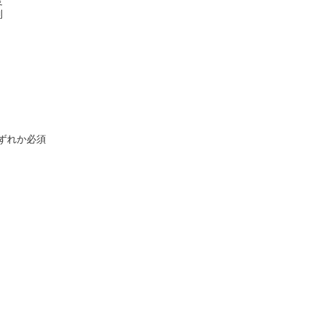
度
制
ずれか必須