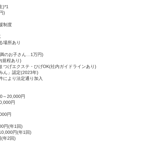
)*1
円)
援制度
K
る場所あり
未満のお子さん…1万円)
内規程あり)
まつげエクステ・ひげOK(社内ガイドラインあり)
」認定(2023年)
件により法定通り加入
～20,000円
,000円
000円
0円(年1回)
000円(年1回)
(年2回)