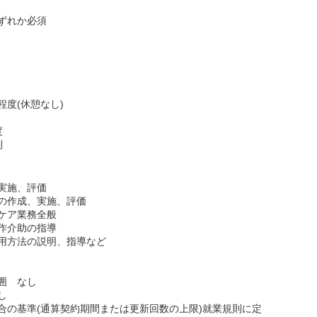
ずれか必須
時間程度(休憩なし)
度
制
実施、評価
の作成、実施、評価
ケア業務全般
作介助の指導
用方法の説明、指導など
囲 なし
し
合の基準(通算契約期間または更新回数の上限)就業規則に定