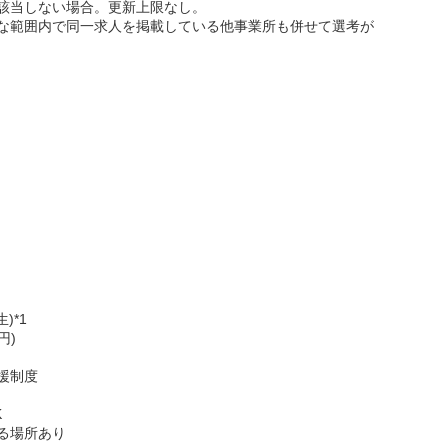
該当しない場合。更新上限なし。
な範囲内で同一求人を掲載している他事業所も併せて選考が
)*1
円)
援制度
K
る場所あり