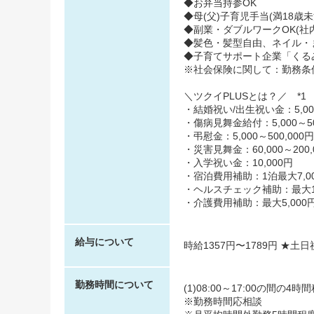
◆お弁当持参OK
◆母(父)子育児手当(満18歳
◆副業・ダブルワークOK(社
◆髪色・髪型自由、ネイル・
◆子育てサポート企業「くるみん
※社会保険に関して：勤務条
＼ツクイPLUSとは？／ *1
・結婚祝い/出生祝い金：5,000
・傷病見舞金給付：5,000～50
・弔慰金：5,000～500,000円
・災害見舞金：60,000～200,
・入学祝い金：10,000円
・宿泊費用補助：1泊最大7,00
・ヘルスチェック補助：最大10,
・介護費用補助：最大5,000円
給与について
時給1357円〜1789円 ★土
勤務時間について
(1)08:00～17:00の間の4
※勤務時間応相談