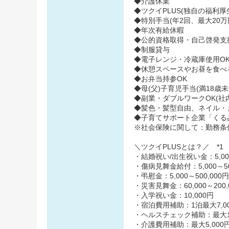
◆介護休業
◆ツクイPLUS(独自の福利厚生
◆特別手当(年2回、最大20万
◆年次有給休暇
◆公的資格取得・自己啓発支
◆制服貸与
◆電子レンジ・冷蔵庫使用O
◆休憩スペースやお昼を食べ
◆お弁当持参OK
◆母(父)子育児手当(満18歳
◆副業・ダブルワークOK(社
◆髪色・髪型自由、ネイル・
◆子育てサポート企業「くるみん
※社会保険に関して：勤務条
＼ツクイPLUSとは？／ *1
・結婚祝い/出生祝い金：5,000
・傷病見舞金給付：5,000～50
・弔慰金：5,000～500,000円
・災害見舞金：60,000～200,
・入学祝い金：10,000円
・宿泊費用補助：1泊最大7,00
・ヘルスチェック補助：最大10,
・介護費用補助：最大5,000円