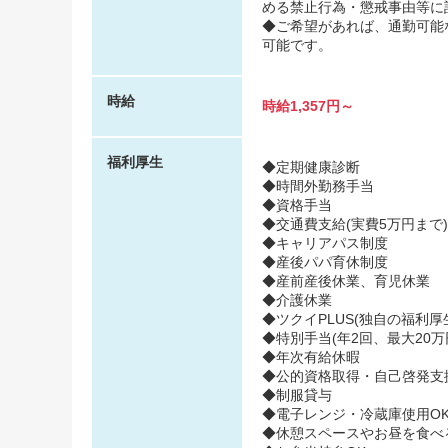
める禁止行為・懲戒事由等に
◆ご希望があれば、通勤可能
可能です。
時給
時給1,357円～
福利厚生
◆定期健康診断
◆時間外勤務手当
◆資格手当
◆交通費支給(実費5万円まで)
◆キャリアパス制度
◆産後パパ育休制度
◆産前産後休業、育児休業
◆介護休業
◆ツクイPLUS(独自の福利厚生
◆特別手当(年2回、最大20万
◆年次有給休暇
◆公的資格取得・自己啓発支
◆制服貸与
◆電子レンジ・冷蔵庫使用O
◆休憩スペースやお昼を食べ