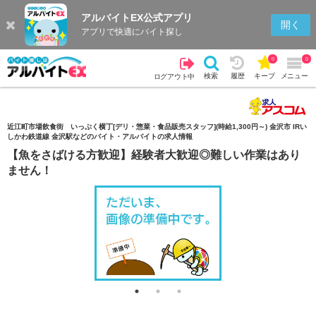
アルバイトEX公式アプリ
検索
キープを見る
履歴
開く
アプリで快適にバイト探し
0
0
検索
履歴
キープ
メニュー
ログアウト中
近江町市場飲食街 いっぷく横丁[デリ・惣菜・食品販売スタッフ](時給1,300円～) 金沢市 IRい
しかわ鉄道線 金沢駅などのバイト・アルバイトの求人情報
【魚をさばける方歓迎】経験者大歓迎◎難しい作業はあり
ません！