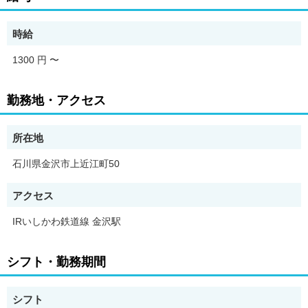
↓
10:00終了
時給
初心者も先輩スタッフが親切･丁寧
にご指導致します♪
1300 円
〜
まずは笑顔で挨拶をすることから始めましょう！！
勤務地・アクセス
年代問わず和気あいあいとした雰囲気です
お客様をお迎えする笑顔と挨拶ができる方歓迎！
コツコツ仕事を覚えていって下さいね♪
所在地
みんなで仲良く、楽しい雰囲気で仕事を
していきましょう。"
石川県金沢市上近江町50
アクセス
IRいしかわ鉄道線 金沢駅
シフト・勤務期間
シフト