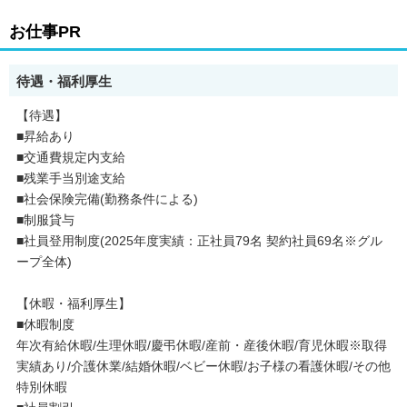
お仕事PR
待遇・福利厚生
【待遇】
■昇給あり
■交通費規定内支給
■残業手当別途支給
■社会保険完備(勤務条件による)
■制服貸与
■社員登用制度(2025年度実績：正社員79名 契約社員69名※グル
ープ全体)
【休暇・福利厚生】
■休暇制度
年次有給休暇/生理休暇/慶弔休暇/産前・産後休暇/育児休暇※取得
実績あり/介護休業/結婚休暇/ベビー休暇/お子様の看護休暇/その他
特別休暇