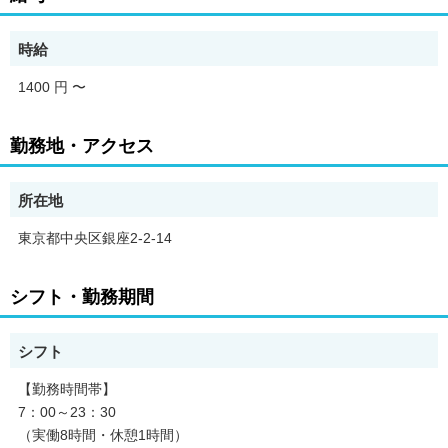
【研修内容】
初日は会社概要や社内ルールなどの説明から始め、駐車場内の
事、使う端末や機械の操作方法などのレクチャーから始めます。
時給
その後、先輩と一緒に実際の対応や作業について研修をしていき
ます。対応に沿ったマニュアルがあり、見返す事も出来ますし、
1400 円
〜
先輩達もしっかりフォローしていきますので安心して業務を習得
できます！
勤務地・アクセス
所在地
東京都中央区銀座2-2-14
シフト・勤務期間
シフト
【勤務時間帯】
7：00～23：30
（実働8時間・休憩1時間）