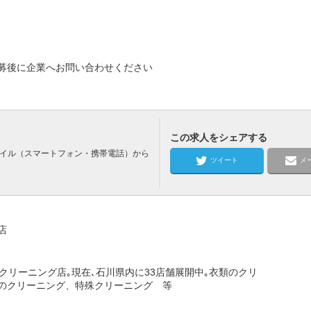
募後に企業へお問い合わせください
この求人をシェアする
バイル（スマートフォン・携帯電話）から
ツイート
メ
店
クリーニング店｡現在､石川県内に33店舗展開中｡衣類のクリ
のクリーニング、特殊クリーニング 等