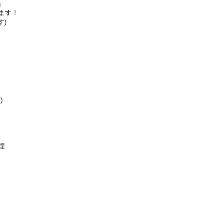
」
ます！
す)
)
煙