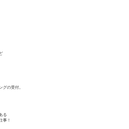
ど
ングの受付。
ある
仕事！