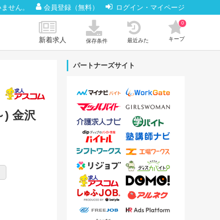
いません。
会員登録（無料）
ログイン・マイページ
0
新着求人
キープ
最近みた
保存条件
パートナーズサイト
) 金沢
り