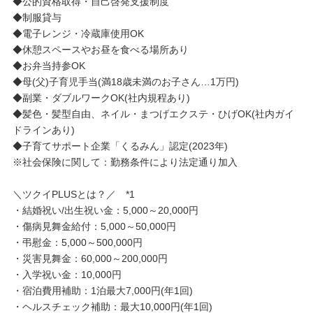
◆公的資格取得・自己啓発支援制度
◆制服貸与
◆電子レンジ・冷蔵庫使用OK
◆休憩スペースやお昼を食べる場所あり
◆お弁当持参OK
◆母(父)子育児手当(満18歳未満のお子さん…1万円)
◆副業・ダブルワークOK(社内規程あり)
◆髪色・髪型自由、ネイル・まつげエクステ・ひげOK(社内ガイ
ドラインあり)
◆子育てサポート企業「くるみん」認定(2023年)
※社会保険に関して：勤務条件により法定通り加入
＼ツクイPLUSとは？／ *1
・結婚祝い/出生祝い金：5,000～20,000円
・傷病見舞金給付：5,000～50,000円
・弔慰金：5,000～500,000円
・災害見舞金：60,000～200,000円
・入学祝い金：10,000円
・宿泊費用補助：1泊最大7,000円(年1回)
・ヘルスチェック補助：最大10,000円(年1回)