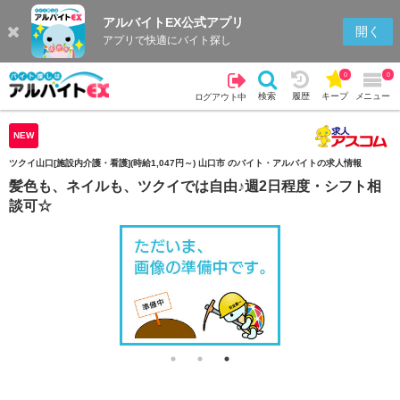
アルバイトEX公式アプリ
検索
キープを見る
履歴
開く
アプリで快適にバイト探し
0
0
検索
履歴
キープ
メニュー
ログアウト中
NEW
ツクイ山口[施設内介護・看護](時給1,047円～) 山口市 のバイト・アルバイトの求人情報
髪色も、ネイルも、ツクイでは自由♪週2日程度・シフト相
談可☆