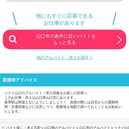
他にもすぐに応募できる
お仕事があります
山口市の条件に近いバイトを
もっと見る
他のアルバイト・求人を探す >
面接時アドバイス
ツクイ山口のアルバイト・求人情報をお探しの皆様へ
このお仕事・求人は山口県山口市にあります。
最寄駅は間違えないようにしましょう！ 面接の際には自宅からの通勤時
間・交通情報などに注意しつつ、勤務地も地図で調べておくことをお勧めい
たします。
バイト探し・求人TOP
»
山口県のアルバイト
»
山口市のアルバイト
» ツクイ