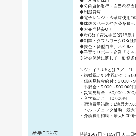
◆年次有給休暇
◆公的資格取得・自己啓発支
◆制服貸与
◆電子レンジ・冷蔵庫使用O
◆休憩スペースやお昼を食べ
◆お弁当持参OK
◆母(父)子育児手当(満18歳
◆副業・ダブルワークOK(社
◆髪色・髪型自由、ネイル・
◆子育てサポート企業「くるみん
※社会保険に関して：勤務条
＼ツクイPLUSとは？／ *1
・結婚祝い/出生祝い金：5,000
・傷病見舞金給付：5,000～50
・弔慰金：5,000～500,000円
・災害見舞金：60,000～200,
・入学祝い金：10,000円
・宿泊費用補助：1泊最大7,00
・ヘルスチェック補助：最大10,
・介護費用補助：最大5,000円
給与について
時給1567円〜1657円 ★土