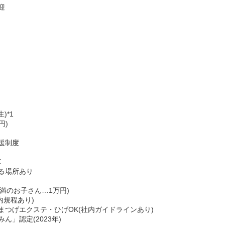
迎
)*1
円)
援制度
K
る場所あり
未満のお子さん…1万円)
内規程あり)
まつげエクステ・ひげOK(社内ガイドラインあり)
」認定(2023年)