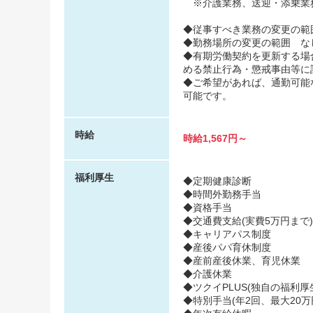
※介護業務、送迎・添乗業
◆従事すべき業務の変更の範
◆勤務場所の変更の範囲 な
◆有期労働契約を更新する場
める禁止行為・懲戒事由等に
◆ご希望があれば、通勤可能
可能です。
時給
時給1,567円～
福利厚生
◆定期健康診断
◆時間外勤務手当
◆資格手当
◆交通費支給(実費5万円まで)
◆キャリアパス制度
◆産後パパ育休制度
◆産前産後休業、育児休業
◆介護休業
◆ツクイPLUS(独自の福利厚生
◆特別手当(年2回、最大20万