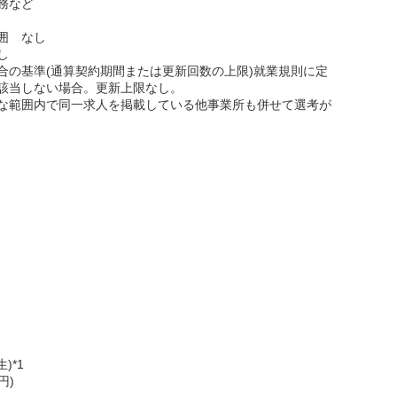
務など
囲 なし
し
合の基準(通算契約期間または更新回数の上限)就業規則に定
該当しない場合。更新上限なし。
な範囲内で同一求人を掲載している他事業所も併せて選考が
)*1
円)