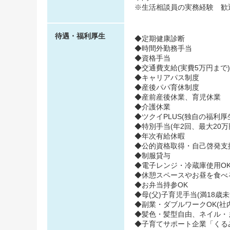
※生活相談員の実務経験 歓
待遇・福利厚生
◆定期健康診断
◆時間外勤務手当
◆資格手当
◆交通費支給(実費5万円まで)
◆キャリアパス制度
◆産後パパ育休制度
◆産前産後休業、育児休業
◆介護休業
◆ツクイPLUS(独自の福利厚生
◆特別手当(年2回、最大20万
◆年次有給休暇
◆公的資格取得・自己啓発支
◆制服貸与
◆電子レンジ・冷蔵庫使用O
◆休憩スペースやお昼を食べ
◆お弁当持参OK
◆母(父)子育児手当(満18歳
◆副業・ダブルワークOK(社
◆髪色・髪型自由、ネイル・
◆子育てサポート企業「くるみん