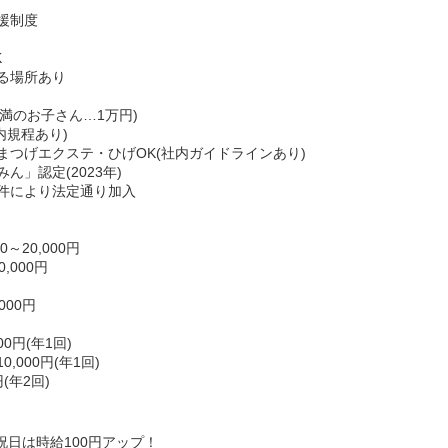
援制度
K
る場所あり
未満のお子さん…1万円)
内規程あり)
まつげエクステ・ひげOK(社内ガイドラインあり)
」認定(2023年)
件により法定通り加入
～20,000円
,000円
000円
0円(年1回)
000円(年1回)
(年2回)
日祝日は時給100円アップ！