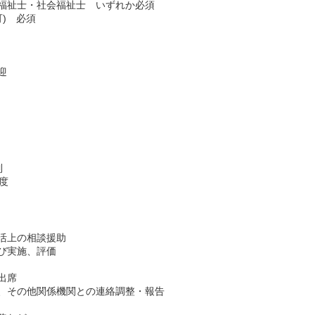
福祉士・社会福祉士 いずれか必須
可) 必須
迎
制
度
活上の相談援助
び実施、評価
出席
、その他関係機関との連絡調整・報告