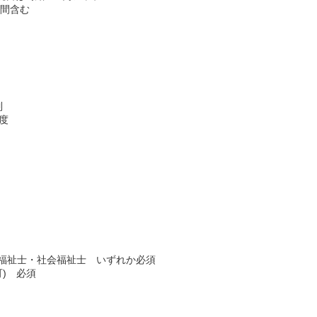
時間含む
制
度
福祉士・社会福祉士 いずれか必須
可) 必須