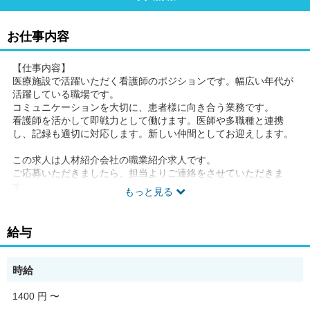
お仕事内容
【仕事内容】
医療施設で活躍いただく看護師のポジションです。幅広い年代が
活躍している職場です。
コミュニケーションを大切に、患者様に向き合う業務です。
看護師を活かして即戦力として働けます。医師や多職種と連携
し、記録も適切に対応します。新しい仲間としてお迎えします。
この求人は人材紹介会社の職業紹介求人です。
ご応募いただきましたら、担当よりご連絡をさせていただきま
す。
もっと見る
【PR・職場情報】
・チームで支える体制。相談しやすい職場です♪
給与
・安全面に配慮した業務設計で安心して働けます
・処遇改善・資格手当など各種手当が充実◎
時給
【求人の特徴】
医療/福祉施設の訪問看護師/生活介助中心。丁寧なケアで寄り添
1400 円
〜
う仕事