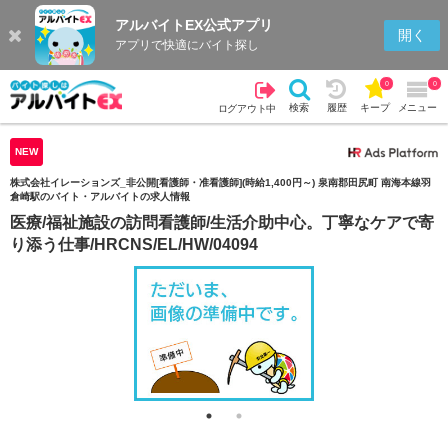
アルバイトEX公式アプリ
検索
キープを見る
履歴
開く
アプリで快適にバイト探し
0
0
検索
履歴
キープ
メニュー
ログアウト中
NEW
株式会社イレーションズ_非公開[看護師・准看護師](時給1,400円～) 泉南郡田尻町 南海本線羽
倉崎駅のバイト・アルバイトの求人情報
医療/福祉施設の訪問看護師/生活介助中心。丁寧なケアで寄
り添う仕事/HRCNS/EL/HW/04094