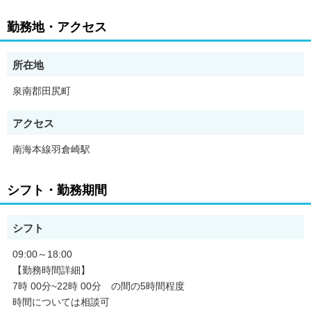
【求人のポイント】
勤務地・アクセス
・昇給あり
・高収入・高月給
・交通費支給
所在地
・即日勤務OK
・急募
泉南郡田尻町
・昇格あり
・学歴不問
アクセス
・経験者歓迎
・リモート面接OK
南海本線羽倉崎駅
・有資格者歓迎
・社会保険完備
・育休制度あり
シフト・勤務期間
・禁煙・分煙
・シフト制
・長期休暇あり
シフト
・産休制度あり
・友達と応募OK
09:00～18:00
・産休・育休取得実績あり
【勤務時間詳細】
7時 00分~22時 00分 の間の5時間程度
時間については相談可