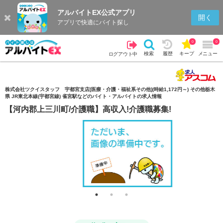
アルバイトEX公式アプリ
検索
キープを見る
履歴
開く
アプリで快適にバイト探し
0
0
検索
履歴
キープ
メニュー
ログアウト中
株式会社ツクイスタッフ 宇都宮支店[医療・介護・福祉系その他](時給1,172円～) その他栃木
県 JR東北本線(宇都宮線) 雀宮駅などのバイト・アルバイトの求人情報
【河内郡上三川町/介護職】高収入!介護職募集!