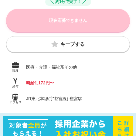
＼ 約1分で完了！ ／
現在応募できません
キープする
医療・介護・福祉系その他
職種
時給1,172円〜
給与
JR東北本線(宇都宮線) 雀宮駅
アクセス