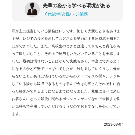
由、車通勤OK、ブランクOK
先輩の姿から学べる環境がある
10代後半/女性/レジ業務
【待遇・福利厚生】
【働くあなたの食を支える3つのサポート】
私が主に担当している業務はレジです。忙しく大変なときもありま
①家族食堂制度
15歳以下のお子さまがいる従業員を対象に専用カードを支給！
すが、レジでの接客を通してお客さんを笑顔にする達成感を知るこ
お子さま1人あたり最大月1万円分がチャージされます。
とができました。また、高校生のときとは違ってきちんと責任をも
（制度の詳細については面接時にご確認ください）
って取り組むこと、その上で給与をいただいていることを実感しま
◆職場でお子さまの食事を見守れるので安心♪
②1食120円で800円分食べられるまかない有
した。最初は慣れないことばかりで失敗も多く、本当にできるよう
◆ごはん代が浮いて家計にやさしい！
になるのかと不安でいっぱいでしたが、繰り返していくうちに分か
節約したい方や一人暮らしの方に嬉しい制度！
らないことがあれば慣れている方からのアドバイスを聞き、レジを
③お得な従業員割引有
トリドールグループ系列店で最大25％引き！
している姿から吸収できるものは学んで今はお客さんそれぞれに合
ご家族やご友人も一緒に利用できます！
った接客ができるようになるまでになりました。丸亀に食べに来た
◆お得に気になる店へ行けて、
お客さんにとって最後に関わるポジションがレジなので最後まで良
思い立った時に外食を気軽に楽しめる特典です！
【他にも充実した待遇をご用意】
い気持ちで利用していただけるようなのでおもてなしを心がけてい
・交通費規定支給（月5万円迄）
ます。
・社員登用制度有
・有給休暇制度有
2023-08-07
・制服貸与
・賞与制度有