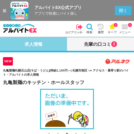
アルバイトEX公式アプリ
検索
キープを見る
履歴
開く
アプリで快適にバイト探し
0
0
検索
履歴
キープ
メニュー
ログアウト中
求人情報
先輩の口コミ
2
NEW
丸亀製麺札幌石山店[そば・うどん](時給1,100円～) 札幌市南区 ○● アクセス・最寄り駅のバイ
ト・アルバイトの求人情報
丸亀製麺のキッチン・ホールスタッフ