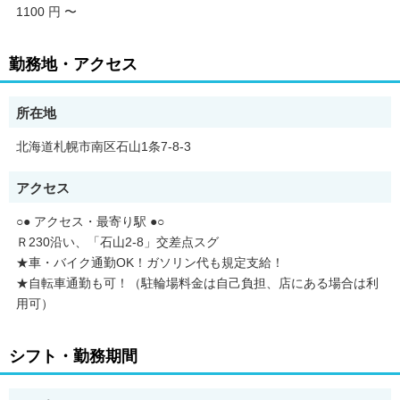
1100 円
〜
☆☆☆丸亀製麺の【3つの推しポイント】
1.働きやすさピカイチ！
★「扶養内で働きたい」「夕飯準備まで」「ガッツリ稼ぎたい」
勤務地・アクセス
など
ライフスタイルに合わせて働けます！短時間の勤務もOK◎
★週2日～、1日2h～OK！平日・土日のみ、土日祝休みなど、希
所在地
望は最大限考慮します。
★1週間毎の希望シフト制！
北海道札幌市南区石山1条7-8-3
★給与は1分単位で計算！頑張った分はしっかり還元。
アクセス
2. スタッフ想いの嬉しい待遇が満載！
★家族食堂制度スタート！
○● アクセス・最寄り駅 ●○
従業員のお子さまへ食事を無償提供！（※詳細待遇欄）
Ｒ230沿い、「石山2-8」交差点スグ
★1食120円で800円分食べられるまかない有！
★交通費月5万円まで支給。
★車・バイク通勤OK！ガソリン代も規定支給！
★制服貸与（無償）
★自転車通勤も可！（駐輪場料金は自己負担、店にある場合は利
用可）
3.幅広い年代が活躍！温かい協力体制！
10代・20代・30代・40代・50代・60代と幅広い年代のスタッフ
が活躍中！
シフト・勤務期間
学生さん、パート主婦（夫）さん、フリーターさん、中高年の方
まで、
様々な仲間が協力し合い、チームワークを重視して、学び合える