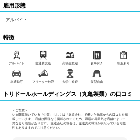
雇用形態
勤務地：
丸亀製麺札幌石山店
北海道札幌市南区石山1条7-8-3
アルバイト
○● アクセス・最寄り駅 ●○
Ｒ230沿い、「石山2-8」交差点スグ
★車・バイク通勤OK！ガソリン代も規定支給！
特徴
★自転車通勤も可！（駐輪場料金は自己負担、店にある場合は利
用可）
給与／勤務時間：
アルバイト
交通費支給
高校生歓迎
食事付き
制服あり
（1）平日9:00～22:00
土日祝8:30～22:00
通常時給：1100円～
車通勤可
フリーター歓迎
大学生歓迎
髪型自由
勤務期間：
トリドールホールディングス（丸亀製麺）の口コミ
3ヶ月以上
待遇・福利厚生・歓迎条件など：
＜ご留意＞
時間曜日応相談、シフト制勤務、1日4時間以内OK、土日祝のみO
いま閲覧頂いている「企業」もしくは「派遣会社」で働いた先輩からの口コミを掲
K、平日のみOK、土日祝勤務歓迎、社内割引あり、交通費規定内
載しています。 店舗は関係なく掲載されてるため、職場の雰囲気は店舗によって
異なる可能性があります。 派遣会社の場合は、派遣先の職場が異なっている可能
支給、制服貸与、まかない・食事補助あり、社員登用あり、研修
性もありますのでご注意ください。
制度あり、主婦・主夫歓迎、学生歓迎、高校生歓迎、未経験・初
心者OK、経験者・有資格者歓迎、フリーター歓迎、髪型・髪色自