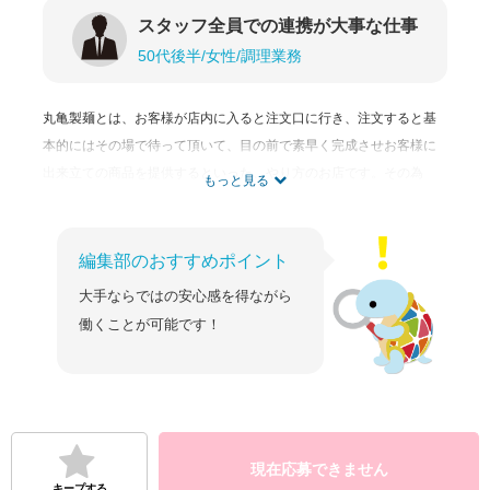
・明確な昇給システム有！頑張りはしっかり評価します。
スタッフ全員での連携が大事な仕事
・髪型・髪色自由 ※詳細は面接時にご確認ください
50代後半/女性/調理業務
・車・バイク通勤可（条件付）
⇒ガソリン代も規定支給
・勤務実績に応じて昇給システム有
丸亀製麺とは、お客様が店内に入ると注文口に行き、注文すると基
・お友達紹介制度あり♪友人や家族を誘って一緒に店を盛り上げ
ましょう（詳細は面接時にご確認ください）
本的にはその場で待って頂いて、目の前で素早く完成させお客様に
■各種社会保険完備（加入要件を満たした方）
出来立ての商品を提供するといった、やり方のお店です。その為
もっと見る
■受動喫煙対策：屋内禁煙
に、裏ではどんな準備が毎日なされているのか考えたときに、まさ
■契約期間は内定時までに開示します。
■休日：シフト制 ※週休2日以上は休日を取得いただきます。
かこんなに手作りにこだわってやっているとは・・・驚きました。
やる事の種類がたくさんある中で、スタッフ全員の連携がとても重
編集部のおすすめポイント
要になってきます。やる担当とかではなく、全員が営業しながら、
【応募資格・条件】
大手ならではの安心感を得ながら
周りの空気や状況を意識し協力し合いながらじゃないと、まわるの
学歴不問／無資格OK／未経験歓迎
働くことが可能です！
主夫・主婦歓迎
が違ってきます。スタッフは人によって何ができる出来ないがある
高校生OK！
ので、忙しい時間帯は、その時にいるチーム力にかかってきます。
そんな中で、レジ、洗い場、お持ち帰りなどをする仕事もあり、全
【主婦（夫）さん】
お子さまが成長・進学で巣立って、また社会とつながりたい！
員で協力しながらやらなければならない仕事内容だと思います。チ
仕事復帰、扶養内勤務、家事や育児と両立など。あなたの希望を
ームプレイのイメージです。
尊重します！
現在応募できません
2023-02-28
キープする