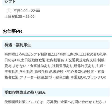
シフト
環境が魅力です。
（1）平日9:00～22:00
仕事内容：
土日祝8:30～22:00
・ホールの片付け
・洗い場
お仕事PR
・レジ
・うどん・天ぷら・ご飯ものの調理 など
待遇・福利厚生
業務を細かく分けて分担することで、
一つ一つの仕事が効率よくできる
時間曜日応相談,シフト制勤務,1日4時間以内OK,土日祝のみOK,平
仕組みになっています。
日のみOK,土日祝勤務歓迎,社内割引あり,交通費規定内支給,制服
曜日や時間によって、様々なお客さまがいらっしゃいます。
貸与,まかない・食事補助あり,社員登用あり,研修制度あり,主婦・
それぞれに合ったコミュニケーションを学べます！
主夫歓迎,学生歓迎,高校生歓迎,未経験・初心者OK,経験者・有資
格者歓迎,フリーター歓迎,髪型・髪色自由,車通勤OK,ブランクOK
髪型・髪色自由！
接客業未経験の方のバイトデビューにぴったりです◎
20代から60代まで、世代を超えて様々な方が活躍していますの
受動喫煙防止の取り組み
で、
学校や家庭にはない、不思議な一体感をきっと感じてもらえると
受動喫煙対策については、応募後に企業へお問い合わせください
思います。
（髪型・髪色は店により規定有 ※面接の際にご相談ください）