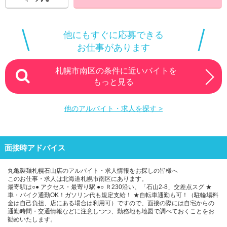
【フリーターさん】
趣味・推し活の時間も大切にしたいから、
曜日や時間を調整しながら勤務。
他にもすぐに応募できる
お仕事があります
★☆★応募後の流れ★☆★
STEP1：まずは「応募画面へ進む」ボタンより必要事項を入力の
札幌市南区の条件に近いバイトを
上、送信
STEP2：弊社より追って面接日時をご連絡させて頂きます！
もっと見る
STEP3：面接
これだけでOK！
他のアルバイト・求人を探す >
◇◆◇ 面接時、履歴書不要 ◇◆◇
「応募する」ボタンからご応募ください。折り返しご連絡いたし
ます。
※着信拒否・ドメイン設定されている方は、
面接時アドバイス
「toridoll-recruit.com」からのメールを受信できるよう設定をお願
いいたします。
※iCloudメールアドレス（＠icloud.com等）は
丸亀製麺札幌石山店のアルバイト・求人情報をお探しの皆様へ
面接ご案内のメールが届かない可能性がございますため、
このお仕事・求人は北海道札幌市南区にあります。
その他のアドレスをご入力いただくようお願いいたします。
最寄駅は○● アクセス・最寄り駅 ●○ Ｒ230沿い、「石山2-8」交差点スグ ★
車・バイク通勤OK！ガソリン代も規定支給！ ★自転車通勤も可！（駐輪場料
金は自己負担、店にある場合は利用可）ですので、面接の際には自宅からの
【スマホで簡単！面接予約機能あり！】
通勤時間・交通情報などに注意しつつ、勤務地も地図で調べておくことをお
お電話でのご応募も大歓迎！
勧めいたします。
(10:00～17:00/土日祝も受付中)