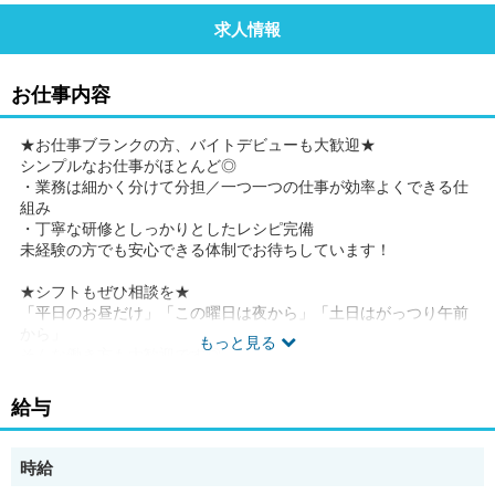
求人情報
お仕事内容
★お仕事ブランクの方、バイトデビューも大歓迎★
シンプルなお仕事がほとんど◎
・業務は細かく分けて分担／一つ一つの仕事が効率よくできる仕
組み
・丁寧な研修としっかりとしたレシピ完備
未経験の方でも安心できる体制でお待ちしています！
★シフトもぜひ相談を★
「平日のお昼だけ」「この曜日は夜から」「土日はがっつり午前
から」
もっと見る
そんな働き方も大歓迎です◎
勤務時間は店の状況により異なりますので、面接時にご相談くだ
さい！
給与
★面接時、履歴書不要★
履歴書は不要なので、準備の時間も不要です。
時給
まずは面接でお会いできるのを楽しみにしています！