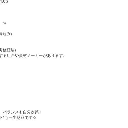
8t)
 ≫
込み)
実務経験)
る組合や資材メーカーがあります。
、バランスも自分次第！
ート”も一生懸命です☆