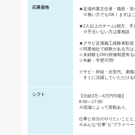
応募資格
★足場作業主任者・職長・安
※無い方でもOK！まずはこ
★2人以上のチーム(相方、手
※手元いない方は要相談
★クサビ足場施工経験者歓迎
☆同業他社で経験がある方は、
☆未経験もOK!(研修制度有る
☆年齢・学歴不問!
クサビ・枠組・次世代、鳶職
すぐに活躍していただける
シフト
【日給3万～6万円可能】
8:00～17:00
※現場によって変動あり。
仕事と自分のやりたいことと
※みんな“仕事”も“プライベ