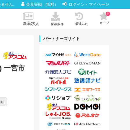
いません。
会員登録（無料）
ログイン・マイページ
0
新着求人
キープ
最近みた
保存条件
パートナーズサイト
 一宮市
勤可