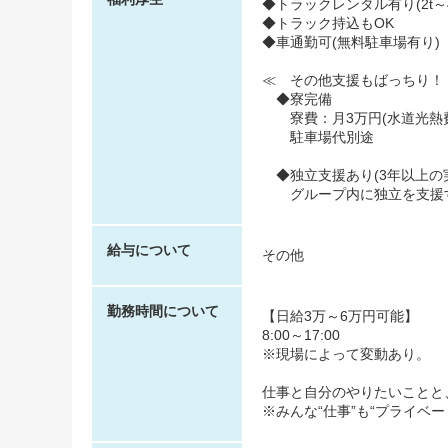
◆トラックレンタル有り(2t～4.
◆トラック持込もOK
◆車通勤可(無料駐車場有り)
≪ その他支援もばっちり！
◆寮完備
寮費：月3万円(水道光熱費
駐車場代別途
◆独立支援あり(3年以上の
グループ内に独立を支援す
給与について
その他
勤務時間について
【日給3万～6万円可能】
8:00～17:00
※現場によって変動あり。
仕事と自分のやりたいことと
※みんな“仕事”も“プライベ