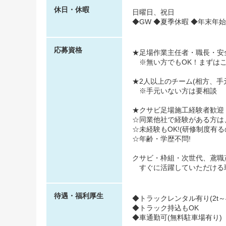
休日・休暇
日曜日、祝日
◆GW ◆夏季休暇 ◆年末年始
応募資格
★足場作業主任者・職長・安
※無い方でもOK！まずはこ
★2人以上のチーム(相方、手
※手元いない方は要相談
★クサビ足場施工経験者歓迎
☆同業他社で経験がある方は、
☆未経験もOK!(研修制度有る
☆年齢・学歴不問!
クサビ・枠組・次世代、鳶職
すぐに活躍していただける
待遇・福利厚生
◆トラックレンタル有り(2t～4.
◆トラック持込もOK
◆車通勤可(無料駐車場有り)