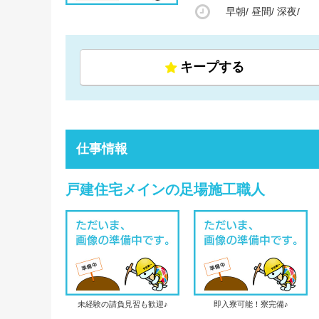
早朝/
昼間/
深夜/
キープする
仕事情報
戸建住宅メインの足場施工職人
未経験の請負見習も歓迎♪
即入寮可能！寮完備♪