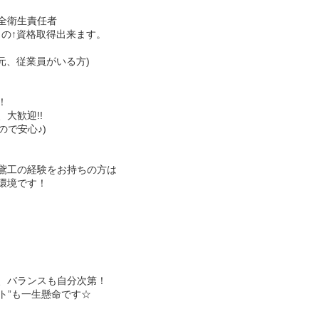
全衛生責任者
の↑資格取得出来ます。
元、従業員がいる方)
！
大歓迎!!
ので安心♪)
鳶工の経験をお持ちの方は
環境です！
、バランスも自分次第！
ート”も一生懸命です☆