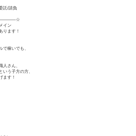
委託/請負
――――☆
メイン
あります！
！
ルで稼いでも、
職人さん、
という子方の方、
げます！
！