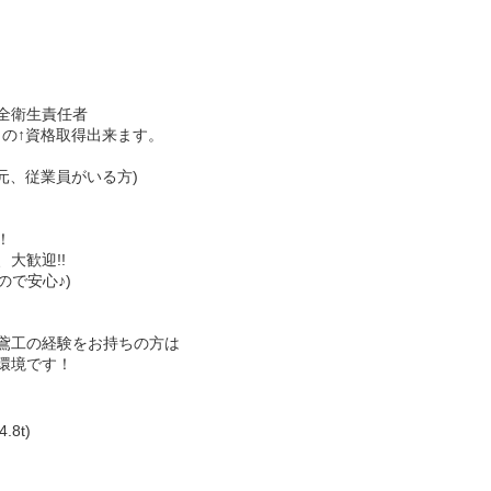
全衛生責任者
の↑資格取得出来ます。
元、従業員がいる方)
！
大歓迎!!
ので安心♪)
鳶工の経験をお持ちの方は
環境です！
8t)