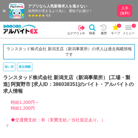
アプリなら人気新着求人を逃さない
入手
採用枠が埋まるより先に、通知でお届け！
(無料)
4.6
0
0
検索
履歴
キープ
メニュー
ログアウト中
ランスタッド株式会社 新潟支店（新潟事業所）の求人は過去掲載情報
です
狙い目
過去掲載
ランスタッド株式会社 新潟支店（新潟事業所） [工場・製
造] 阿賀野市 [求人ID：386038351]のバイト・アルバイトの
求人情報
時給1,200円～
時給1,200円
◆交通費支給：有（実費支給／当社規定あり。）