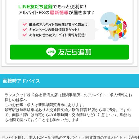
面接時アドバイス
ランスタッド株式会社 新潟支店（新潟事業所）のアルバイト・求人情報をお
探しの皆様へ
このお仕事・求人は新潟県阿賀野市にあります。
最寄駅は無料駐車場あり＆交通費支給／原信 阿賀野店から車で5分。ですの
で、面接の際には自宅からの通勤時間・交通情報などに注意しつつ、勤務地
も地図で調べておくことをお勧めいたします。
バイト探し・求人TOP
»
新潟県のアルバイト
»
阿賀野市のアルバイト
» 【過去