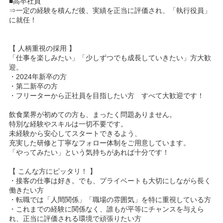
■高卒社員
⇒一定の経験を積んだ後、実績を正当に評価され、「執行役員」
に就任！
【 人柄重視の採用 】
「仕事を楽しみたい」「少しずつでも成長していきたい」方大歓
迎。
・2024年新卒の方
・第二新卒の方
・フリーターから正社員を目指したい方 すべて大歓迎です！
飲食業界が初めての方も、まったく問題ありません。
特別な経験やスキルは一切不要です。
未経験から安心してスタートできるよう、
充実した研修と丁寧なフォロー体制をご用意しています。
「やってみたい」という気持ちがあれば十分です！
【 こんな方にピッタリ！ 】
・接客の仕事は好き。でも、プライベートも大切にしながら長く
働きたい方
・転職では「人間関係」「職場の雰囲気」を特に重視している方
・これまでの経験に関係なく、誰もが平等にチャンスを与えら
れ、正当に評価される環境で頑張りたい方