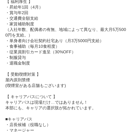
【 福利厚生 】
・昇給年1回（4月）
・賞与年2回
・交通費全額支給
・家賃補助制度
（入社年数、配偶者の有無、地域によって異なり、最大月5万500
0円を支給。）
・単身者向け会社契約社宅あり（月3万5000円支給）
・食事補助（毎月10食程度）
・従業員割引カード進呈（30%OFF）
・制服貸与
・退職金制度
【 受動喫煙対策 】
屋内原則禁煙
(喫煙室がある店舗もございます)
【 キャリアパスについて 】
キャリアパスは現場だけ…ではありません！
本部にも、キャリアの選択肢が拓かれています。
■キャリアパス
・店長候補（役職なし）
・マネージャー