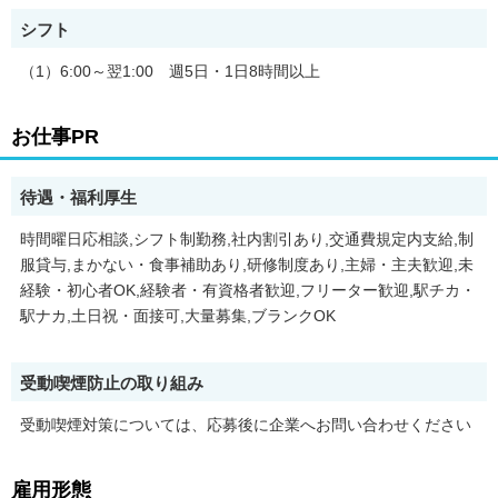
シフト
（1）6:00～翌1:00 週5日・1日8時間以上
お仕事PR
待遇・福利厚生
時間曜日応相談,シフト制勤務,社内割引あり,交通費規定内支給,制
服貸与,まかない・食事補助あり,研修制度あり,主婦・主夫歓迎,未
経験・初心者OK,経験者・有資格者歓迎,フリーター歓迎,駅チカ・
駅ナカ,土日祝・面接可,大量募集,ブランクOK
受動喫煙防止の取り組み
受動喫煙対策については、応募後に企業へお問い合わせください
雇用形態