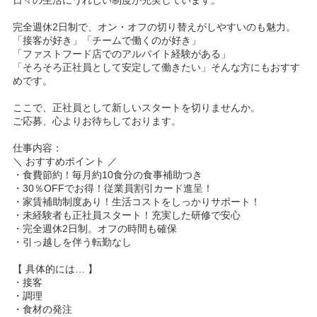
完全週休2日制で、オン・オフの切り替えがしやすいのも魅力。
「接客が好き」「チームで働くのが好き」
「ファストフード店でのアルバイト経験がある」
「そろそろ正社員として安定して働きたい」そんな方にもおすす
めです。
ここで、正社員として新しいスタートを切りませんか。
ご応募、心よりお待ちしております。
仕事内容：
＼ おすすめポイント ／
・食費節約！毎月約10食分の食事補助つき
・30％OFFでお得！従業員割引カード進呈！
・家賃補助制度あり！生活コストをしっかりサポート！
・未経験者も正社員スタート！充実した研修で安心
・完全週休2日制。オフの時間も確保
・引っ越しを伴う転勤なし
【 具体的には… 】
・接客
・調理
・食材の発注