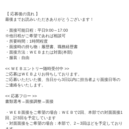
【 応募後の流れ 】
最後までお読みいただきありがとうございます！
・面接可能日程：平日9:00～17:00
※他日程がご希望であれば相談可
・所要時間：1時間程度
・面接時の持ち物：履歴書、職務経歴書
・面接方法：ＷＥＢまたは対面(本部)
・服装：自由
<< ＷＥＢエントリー随時受付中 >>
ご応募はＷＥＢよりお待ちしております。
ご応募いただいた後、当日から3日以内に担当者より面接日等の
ご連絡をいたします。
<< 応募フロー >>
書類選考→面接調整→面接
・ＷＥＢ面接をご希望の場合：ＷＥＢで2回、本部での対面面接1
回、計3回を予定しています
・対面面接をご希望の場合：本部で、2～3回ほどを予定しており
ます。