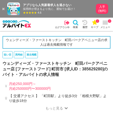
アプリなら人気新着求人を逃さない
入手
採用枠が埋まるより先に、通知でお届け！
(無料)
4.6
0
0
検索
履歴
キープ
メニュー
ログアウト中
ウェンディーズ・ファーストキッチン 町田パークアベニュー店の求
人は過去掲載情報です
狙い目
高時給
過去掲載
ウェンディーズ・ファーストキッチン 町田パークアベニ
ュー店 [ファーストフード] 町田市 [求人ID：385629280]の
バイト・アルバイトの求人情報
月給250,000円～
月給250000円〜300000円
【 交通アクセス 】 「町田駅」より徒歩3分 「相模大野駅」よ
り徒歩18分
もっと見る