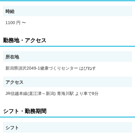
■難しい業務はありません☆
■もちろん慣れるまでは当社スタッフが丁寧サポートします☆
時給
■以前、スイミングスクールや市民プールなど、様々なプールで
監視員のパートやアルバイトをしたことがある方は経験を活かし
1100 円
〜
て働いていただくことができます☆
勤務地・アクセス
所在地
新潟県須沢2049-1健康づくりセンター はぴねす
アクセス
JR信越本線(直江津～新潟) 青海川駅 より車で8分
シフト・勤務期間
シフト