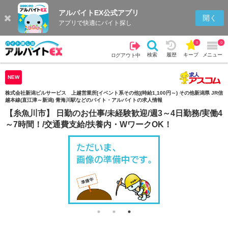
アルバイトEX公式アプリ
検索
キープを見る
履歴
開く
アプリで快適にバイト探し
0
0
検索
履歴
キープ
メニュー
ログアウト中
NEW
株式会社新潟ビルサービス 上越営業所[イベント系その他](時給1,100円～) その他新潟県 JR信
越本線(直江津～新潟) 青海川駅などのバイト・アルバイトの求人情報
【糸魚川市】 日勤のお仕事/未経験歓迎/週3～4日勤務/実働4
～7時間！/交通費支給/扶養内・WワークOK！