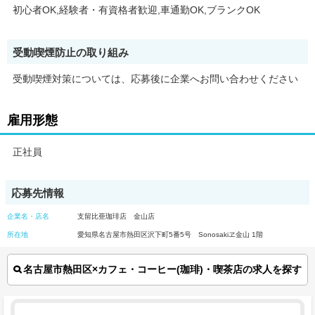
初心者OK,経験者・有資格者歓迎,車通勤OK,ブランクOK
受動喫煙防止の取り組み
受動喫煙対策については、応募後に企業へお問い合わせください
雇用形態
正社員
応募先情報
企業名・店名
支留比亜珈琲店 金山店
所在地
愛知県名古屋市熱田区沢下町5番5号 Sonosakiヱ金山 1階
名古屋市熱田区×カフェ・コーヒー(珈琲)・喫茶店の求人を探す