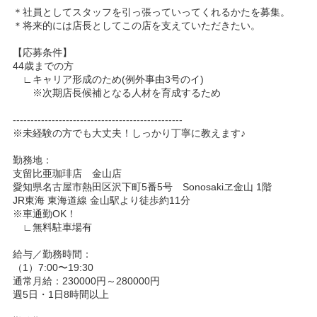
＊社員としてスタッフを引っ張っていってくれるかたを募集。
＊将来的には店長としてこの店を支えていただきたい。
【応募条件】
44歳までの方
∟キャリア形成のため(例外事由3号のイ)
※次期店長候補となる人材を育成するため
------------------------------------------------
※未経験の方でも大丈夫！しっかり丁寧に教えます♪
勤務地：
支留比亜珈琲店 金山店
愛知県名古屋市熱田区沢下町5番5号 Sonosakiヱ金山 1階
JR東海 東海道線 金山駅より徒歩約11分
※車通勤OK！
∟無料駐車場有
給与／勤務時間：
（1）7:00〜19:30
通常月給：230000円～280000円
週5日・1日8時間以上