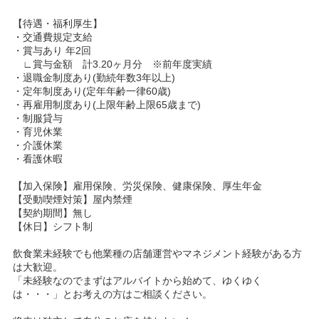
【待遇・福利厚生】
・交通費規定支給
・賞与あり 年2回
∟賞与金額 計3.20ヶ月分 ※前年度実績
・退職金制度あり(勤続年数3年以上)
・定年制度あり(定年年齢一律60歳)
・再雇用制度あり(上限年齢上限65歳まで)
・制服貸与
・育児休業
・介護休業
・看護休暇
【加入保険】雇用保険、労災保険、健康保険、厚生年金
【受動喫煙対策】屋内禁煙
【契約期間】無し
【休日】シフト制
飲食業未経験でも他業種の店舗運営やマネジメント経験がある方
は大歓迎。
「未経験なのでまずはアルバイトから始めて、ゆくゆく
は・・・」とお考えの方はご相談ください。