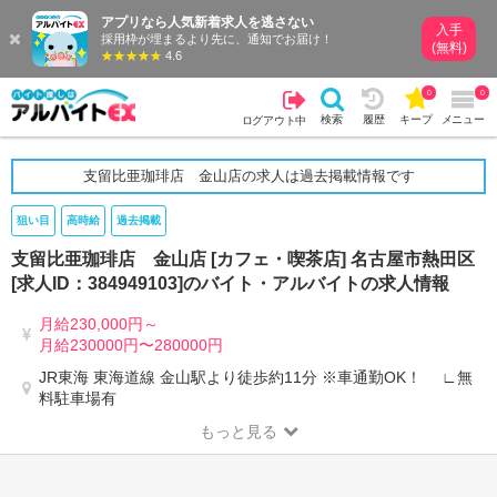
アプリなら人気新着求人を逃さない
入手
採用枠が埋まるより先に、通知でお届け！
(無料)
4.6
0
0
検索
履歴
キープ
メニュー
ログアウト中
支留比亜珈琲店 金山店の求人は過去掲載情報です
狙い目
高時給
過去掲載
支留比亜珈琲店 金山店 [カフェ・喫茶店] 名古屋市熱田区
[求人ID：384949103]のバイト・アルバイトの求人情報
月給230,000円～
月給230000円〜280000円
JR東海 東海道線 金山駅より徒歩約11分 ※車通勤OK！ ∟無
料駐車場有
もっと見る