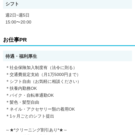
シフト
クリーニングから戻った商品をきれいに並べ、
お客様へ笑顔でお返しする達成感も感じられます。
週2日~週5日
15:00〜20:00
お仕事PR
待遇・福利厚生
＊社会保険加入制度有（法令に則る）
＊交通費規定支給（月1万5000円まで）
＊シフト自由（お気軽に相談ください）
＊扶養内勤務OK
＊バイク・自転車通勤OK
＊髪色・髪型自由
＊ネイル・アクセサリー類の着用OK
＊1ヶ月ごとのシフト提出
～★*クリーニング割引あり*★～