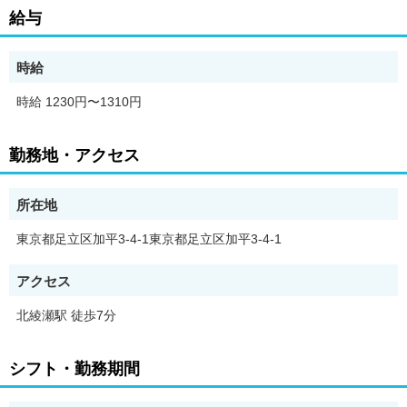
―――――――――――――――――*★
給与
クリーニング店のカウンターにて、
ご来店いただいたお客様の衣類や布製品をお預かりし、
時給
受付・レジ会計を行っていただきます。
お渡し時には仕上がった品物を確認しながら丁寧にお返しする、
時給 1230円〜1310円
安心と笑顔に繋がる大切なお仕事です。
▼主な担当業務
勤務地・アクセス
・衣類や布団など預かり品の検品と受付対応
・タッチパネル式レジでの会計業務
・仕上がったアイテムの分類・整理・保管
所在地
・お渡し時の商品の照合と手配
など、シンプルな作業が中心です。
東京都足立区加平3-4-1東京都足立区加平3-4-1
▼未経験でも安心
アクセス
難しい入力作業や専門知識は不要！
レジはタッチパネルで操作もわかりやすく、
北綾瀬駅 徒歩7分
手順に沿って進めればすぐに慣れていただけます。
最初は先輩スタッフが丁寧にフォローするので、
初挑戦の方も安心して始められます♪
シフト・勤務期間
お預かりした衣類を種類・素材・加工内容ごとに分けるなど、
コツコツ取り組むのが好きな方にぴったり。