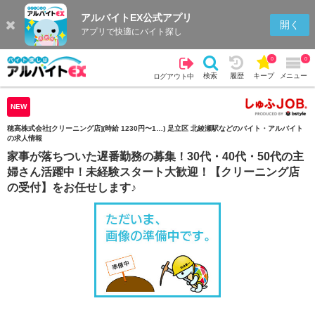
アルバイトEX公式アプリ
検索
キープを見る
履歴
開く
アプリで快適にバイト探し
0
0
検索
履歴
キープ
メニュー
ログアウト中
NEW
穂高株式会社[クリーニング店](時給 1230円〜1…) 足立区 北綾瀬駅などのバイト・アルバイト
の求人情報
家事が落ちついた遅番勤務の募集！30代・40代・50代の主
婦さん活躍中！未経験スタート大歓迎！【クリーニング店
の受付】をお任せします♪