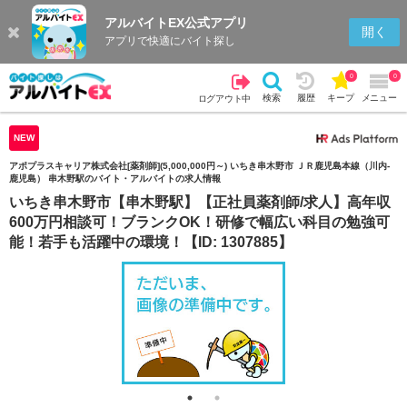
アルバイトEX公式アプリ
検索
キープを見る
履歴
開く
アプリで快適にバイト探し
0
0
検索
履歴
キープ
メニュー
ログアウト中
NEW
アポプラスキャリア株式会社[薬剤師](5,000,000円～) いちき串木野市 ＪＲ鹿児島本線（川内-
鹿児島） 串木野駅のバイト・アルバイトの求人情報
いちき串木野市【串木野駅】【正社員薬剤師/求人】高年収
600万円相談可！ブランクOK！研修で幅広い科目の勉強可
能！若手も活躍中の環境！【ID: 1307885】