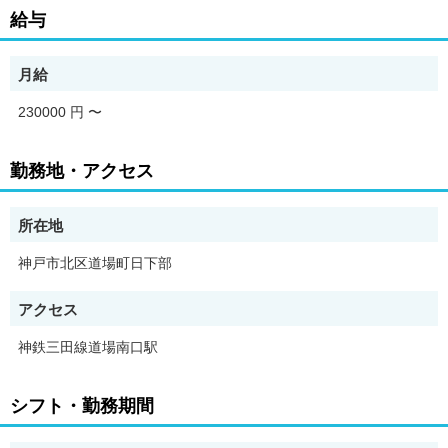
週休2日制でプライベートも充実！
給与
定員19名の小規模保育園で働きやすい♪
【求人の特徴】
月給
企業主導型小規模保育園での保育士/駅から徒歩10分!賞与は嬉し
い3ヵ月分!書類業務は皆で分担!残業は殆どなし!
230000 円
〜
【求人のポイント】
・昇給あり
勤務地・アクセス
・高収入・高月給
・交通費支給
・即日勤務OK
所在地
・急募
・昇格あり
神戸市北区道場町日下部
・主婦・主夫歓迎
・資格取得支援あり
アクセス
・学歴不問
・未経験者歓迎
神鉄三田線道場南口駅
・経験者歓迎
・リモート面接OK
・有資格者歓迎
シフト・勤務期間
・研修あり
・社会保険完備
・ブランクOK