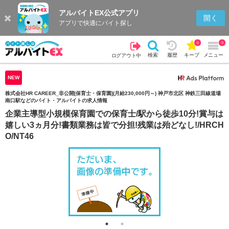
アルバイトEX公式アプリ
検索
キープを見る
履歴
開く
アプリで快適にバイト探し
0
0
検索
履歴
キープ
メニュー
ログアウト中
NEW
株式会社HR CAREER_非公開[保育士・保育園](月給230,000円～) 神戸市北区 神鉄三田線道場
南口駅などのバイト・アルバイトの求人情報
企業主導型小規模保育園での保育士/駅から徒歩10分!賞与は
嬉しい3ヵ月分!書類業務は皆で分担!残業は殆どなし!/HRCH
O/NT46