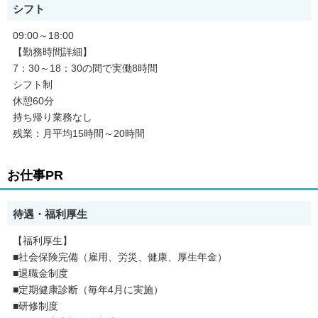
シフト
・育休制度あり
・禁煙・分煙
09:00～18:00
・シフト制
【勤務時間詳細】
・長期休暇あり
・産休制度あり
7：30～18：30の間で実働8時間
・友達と応募OK
シフト制
・産休・育休取得実績あり
休憩60分
持ち帰り業務なし
残業：月平均15時間～20時間
お仕事PR
待遇・福利厚生
【福利厚生】
■社会保険完備（雇用、労災、健康、厚生年金）
■退職金制度
■定期健康診断（毎年4月に実施）
■研修制度