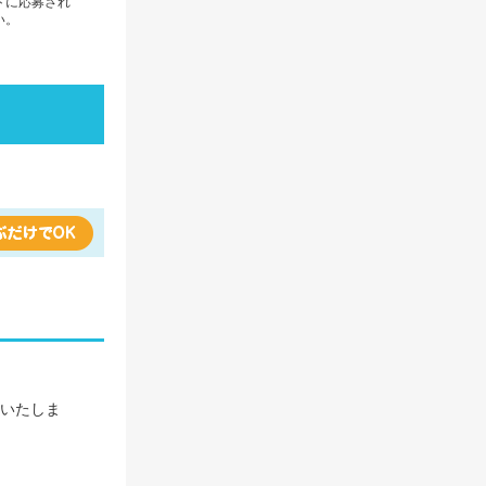
イトに応募され
い。
めいたしま