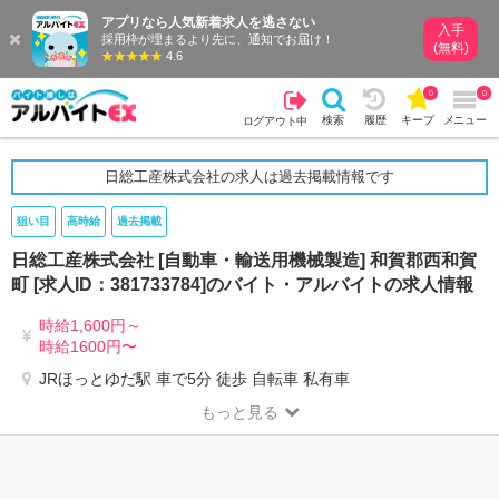
アプリなら人気新着求人を逃さない
入手
採用枠が埋まるより先に、通知でお届け！
(無料)
4.6
0
0
検索
履歴
キープ
メニュー
ログアウト中
日総工産株式会社の求人は過去掲載情報です
狙い目
高時給
過去掲載
日総工産株式会社 [自動車・輸送用機械製造] 和賀郡西和賀
町 [求人ID：381733784]のバイト・アルバイトの求人情報
時給1,600円～
時給1600円〜
JRほっとゆだ駅 車で5分 徒歩 自転車 私有車
もっと見る