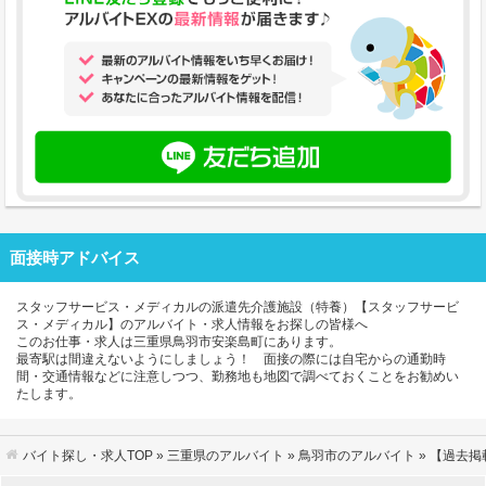
面接時アドバイス
スタッフサービス・メディカルの派遣先介護施設（特養）【スタッフサービ
ス・メディカル】のアルバイト・求人情報をお探しの皆様へ
このお仕事・求人は三重県鳥羽市安楽島町にあります。
最寄駅は間違えないようにしましょう！ 面接の際には自宅からの通勤時
間・交通情報などに注意しつつ、勤務地も地図で調べておくことをお勧めい
たします。
バイト探し・求人TOP
»
三重県のアルバイト
»
鳥羽市のアルバイト
» 【過去掲