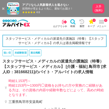
アプリなら人気新着求人を逃さない
入手
採用枠が埋まるより先に、通知でお届け！
(無料)
4.6
0
0
検索
履歴
キープ
メニュー
ログアウト中
スタッフサービス・メディカルの派遣先介護施設（特養）【スタッフ
サービス・メディカル】の求人は過去掲載情報です
狙い目
未経験歓迎
過去掲載
スタッフサービス・メディカルの派遣先介護施設（特養）
【スタッフサービス・メディカル】 [介護・福祉] 鳥羽市 [求
人ID：381668211]のバイト・アルバイトの求人情報
時給1,153円～
時給1153円〜1300円◯資格をお持ちの方や実務のご経験があ
る方は、その資格の内容や経験年数などによって、高めの時給
となります。
三重県鳥羽市安楽島町