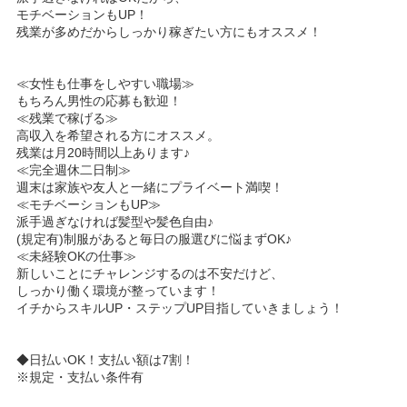
モチベーションもUP！
残業が多めだからしっかり稼ぎたい方にもオススメ！
≪女性も仕事をしやすい職場≫
もちろん男性の応募も歓迎！
≪残業で稼げる≫
高収入を希望される方にオススメ。
残業は月20時間以上あります♪
≪完全週休二日制≫
週末は家族や友人と一緒にプライベート満喫！
≪モチベーションもUP≫
派手過ぎなければ髪型や髪色自由♪
(規定有)制服があると毎日の服選びに悩まずOK♪
≪未経験OKの仕事≫
新しいことにチャレンジするのは不安だけど、
しっかり働く環境が整っています！
イチからスキルUP・ステップUP目指していきましょう！
◆日払いOK！支払い額は7割！
※規定・支払い条件有