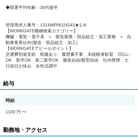
◆部署平均年齢：30代後半
管理用求人番号：1314WP0610G43★1-N
【WORKGATE職種検索カテゴリー】
機械・電気・電子系 > 製造業務・部品組立・加工業務 > 自
動車業界以外(製造・部品組立・加工)
【WORKGATEアピールポイント】
交通費別途支給 制服あり 履歴書不要 未経験者歓迎 日払い
OK 新卒OK 第二新卒OK 服装自由/髪型自由 社内禁煙 土
日祝日が休み 女性活躍中
給与
時給
1100 円
〜
勤務地・アクセス