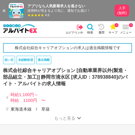
アプリなら人気新着求人を逃さない
入手
採用枠が埋まるより先に、通知でお届け！
(無料)
4.6
0
0
検索
履歴
キープ
メニュー
ログアウト中
株式会社綜合キャリアオプションの求人は過去掲載情報です
狙い目
未経験歓迎
過去掲載
株式会社綜合キャリアオプション [自動車業界以外(製造・
部品組立・加工)] 静岡市清水区 [求人ID：378938840]のバ
イト・アルバイトの求人情報
時給1,100円～
時給 1100円 〜
東海道本線 / 草薙
もっと見る