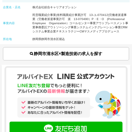
企業名・店名
株式会社綜合キャリアオプション
民営職業紹介事業(有料職業紹介事業許可 13-ユ-070412)労働者派遣事
業（労働者派遣事業許可 派 13-070490）P・E・O (Professional
事業内容
Employee Organization）コールセンター事業アウトプレースメント事
業事務委託アウトソーシング事業システムインテグレーション事業CRM
システム事業企業ＰＲストラテジーCMマスメディアプロデュース
所在地
静岡県静岡市清水区堀込
静岡市清水区×製造技術の求人を探す