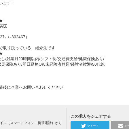
います！
☆★
病院
-ユ-302467）
で取り扱っている、紹介先です
☆★
し/残業月20時間以内/シフト制/交通費支給/健康保険あり/
災保険あり/即日勤務OK/未経験者歓迎/経験者歓迎/50代以
募後に企業へお問い合わせください
この求人をシェアする
バイル（スマートフォン・携帯電話）から
ツイート
メ