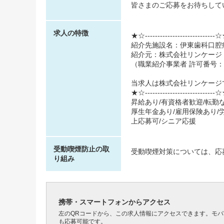
皆さまのご応募をお待ちして
求人の特徴
★☆----------------------------
紹介先施設名：伊東歯科口腔
紹介元：株式会社リンケージ
（職業紹介事業者 許可番号：27
当求人は株式会社リンケージ
★☆----------------------------
昇給あり/有資格者歓迎/転勤な
厚生年金あり/雇用保険あり/労
上応募可/シニア応援
受動喫煙防止の取
受動喫煙対策については、応
り組み
携帯・スマートフォンからアクセス
左のQRコードから、この求人情報にアクセスできます。モ
も応募可能です。