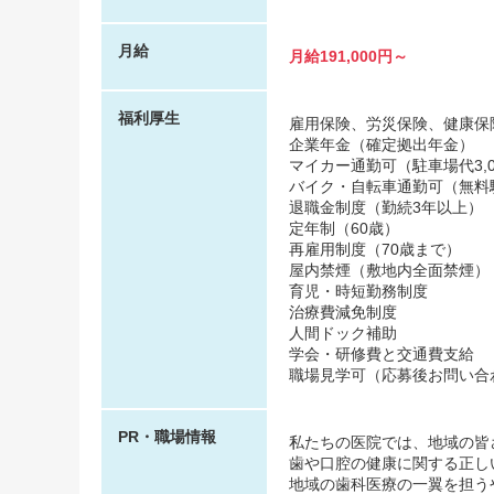
月給
月給191,000円～
福利厚生
雇用保険、労災保険、健康保
企業年金（確定拠出年金）
マイカー通勤可（駐車場代3,0
バイク・自転車通勤可（無料
退職金制度（勤続3年以上）
定年制（60歳）
再雇用制度（70歳まで）
屋内禁煙（敷地内全面禁煙）
育児・時短勤務制度
治療費減免制度
人間ドック補助
学会・研修費と交通費支給
職場見学可（応募後お問い合
PR・職場情報
私たちの医院では、地域の皆
歯や口腔の健康に関する正し
地域の歯科医療の一翼を担う