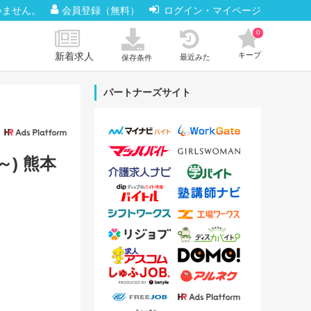
いません。
会員登録（無料）
ログイン・マイページ
0
新着求人
キープ
最近みた
保存条件
パートナーズサイト
～) 熊本