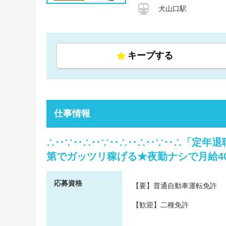
犬山口駅
キープする
仕事情報
∴‥∵‥∴‥∵‥∴‥∴‥∵‥∴「定年
第でガッツリ稼げる★夜勤ナシで月給40
応募資格
【要】普通自動車運転免許
【歓迎】二種免許