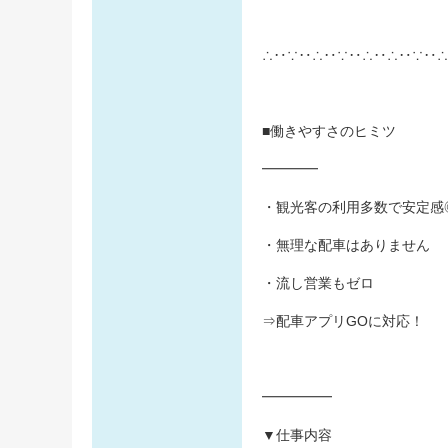
∴‥∵‥∴‥∵‥∴‥∴‥∵‥∴
■働きやすさのヒミツ
━━━━
・観光客の利用多数で安定感
・無理な配車はありません
・流し営業もゼロ
⇒配車アプリGOに対応！
━━━━━
▼仕事内容