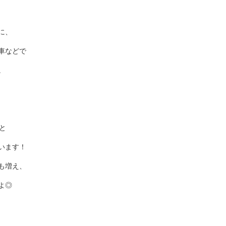
に、
車などで
。
と
います！
も増え、
よ◎