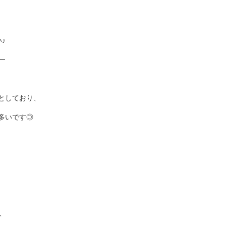
♪
━
としており、
多いです◎
、