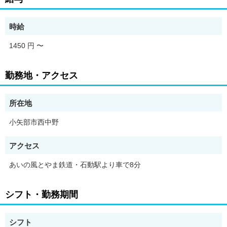
＊＊＊＊＊＊＊＊＊＊＊＊＊＊＊＊＊＊
～業務内容～
時給
・販売、接客
1450 円
〜
・商品ディスプレイ
・商品の検品
・棚卸
勤務地・アクセス
・店内清掃 など
慣れてきたら時計のバンド調整や
所在地
修理の受付もしていただきます。
小矢部市西中野
＼ こんな方におすすめ！ ／
アクセス
・時給1450円以上欲しい！
・週3～4で働きたい
あいの風とやま鉄道・石動駅より車で8分
・扶養内で働きたい！
・ネイルは外したくない！ など
シフト・勤務期間
まずはお気軽にお問い合わせください！！
【PR・職場情報】
シフト
＊制服貸与＊