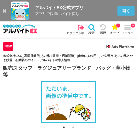
アルバイトEX公式アプリ
検索
キープを見る
履歴
開く
アプリで快適にバイト探し
0
0
検索
履歴
キープ
メニュー
ログアウト中
NEW
株式会社G&G_高岡営業所[その他（販売・店舗関連）](時給1,450円～) 小矢部市 あいの風とや
ま鉄道・石動駅のバイト・アルバイトの求人情報
販売スタッフ ラグジュアリーブランド バッグ・革小物
等