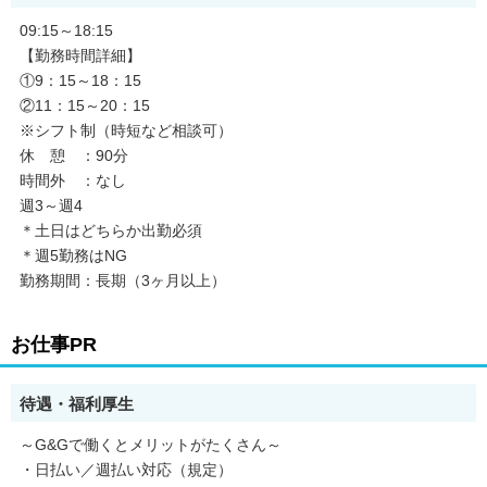
毎日コーデを考えなくてOK！
09:15～18:15
ラクラク勤務！！
【勤務時間詳細】
【求人のポイント】
①9：15～18：15
・残業なし
②11：15～20：15
・交通費支給
※シフト制（時短など相談可）
・副業・WワークOK
休 憩 ：90分
・長期
時間外 ：なし
・フリーター歓迎
・バイク通勤OK
週3～週4
・学歴不問
＊土日はどちらか出勤必須
・車通勤OK
＊週5勤務はNG
・週払いOK
勤務期間：長期（3ヶ月以上）
・社会保険完備
・制服貸与
・ブランクOK
お仕事PR
・禁煙・分煙
・シフト制
・履歴書不要
待遇・福利厚生
～G&Gで働くとメリットがたくさん～
・日払い／週払い対応（規定）