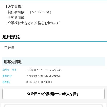
【必要資格】
・初任者研修（旧ヘルパー2級）
・実務者研修
・介護福祉士などの資格をお持ちの方
雇用形態
正社員
応募先情報
企業名・店名
株式会社LEGALISS_ここち江坂
事業内容
有料職業紹介業：28-ユ-301000
所在地
吹田市広芝町10-14-101
吹田市×介護福祉士の求人を探す