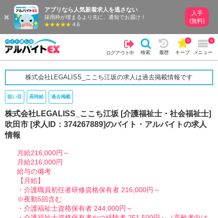
アプリなら人気新着求人を逃さない
入手
採用枠が埋まるより先に、通知でお届け！
(無料)
4.6
0
0
検索
履歴
キープ
メニュー
ログアウト中
株式会社LEGALISS_ここち江坂の求人は過去掲載情報です
狙い目
高時給
過去掲載
株式会社LEGALISS_ここち江坂 [介護福祉士・社会福祉士]
吹田市 [求人ID：374267889]のバイト・アルバイトの求人
情報
月給216,000円～
月給216,000円
給与の備考
【月給】
・介護職員初任者研修資格保有者 216,000円～
※夜勤5回含む
・介護福祉士資格保有者 244,000円～
・介護福祉士資格保有者かつ経験者 251,500円～（高齢者向け