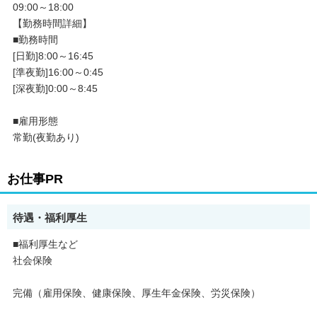
09:00～18:00
・残業月20時間以内
【勤務時間詳細】
・未経験者歓迎
・経験者歓迎
■勤務時間
・有資格者歓迎
[日勤]8:00～16:45
・社会保険完備
[準夜勤]16:00～0:45
・賞与あり
[深夜勤]0:00～8:45
・ブランクOK
・シフト制
・40代以上応募可
■雇用形態
・第二新卒歓迎
常勤(夜勤あり)
・履歴書不要
・健康保険あり
・厚生年金あり
お仕事PR
・雇用保険あり
・労災保険あり
待遇・福利厚生
■福利厚生など
社会保険
完備（雇用保険、健康保険、厚生年金保険、労災保険）