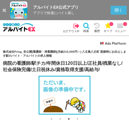
アルバイトEX公式アプリ
検索
キープを見る
履歴
開く
アプリで快適にバイト探し
0
0
検索
履歴
キープ
メニュー
ログアウト中
株式会社Fring_非公開[看護師・准看護師](月給210,000円～) 八丈島八丈町 面接時にお伝えしま
す駅のバイト・アルバイトの求人情報
病院の看護師/駅チカ/年間休日120日以上/正社員/残業なし/
社会保険完備/土日祝休み/資格取得支援/高給与/