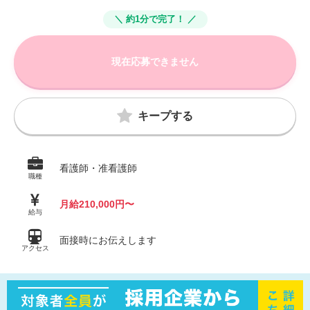
＼ 約1分で完了！ ／
現在応募できません
キープする
看護師・准看護師
職種
月給210,000円〜
給与
面接時にお伝えします
アクセス