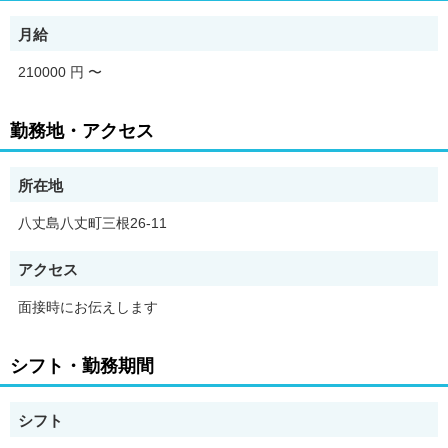
看護師/常勤(夜勤あり)/病棟
月給
この求人は人材紹介事業者の株式会社Fringが取り扱う紹介求人で
す。
210000 円
〜
応募ボタンより問い合わせ頂くと株式会社Fringの担当者よりご連
絡いたします。
勤務地・アクセス
【求人のポイント】
・昇給あり
・高収入・高月給
所在地
・交通費支給
・急募
八丈島八丈町三根26-11
・駅から5分以内
・昇格あり
アクセス
・障がい者採用
・主婦・主夫歓迎
面接時にお伝えします
・資格取得支援あり
・長期
・新卒
シフト・勤務期間
・フリーター歓迎
・バイク通勤OK
・大量募集
シフト
・学歴不問
・車通勤OK