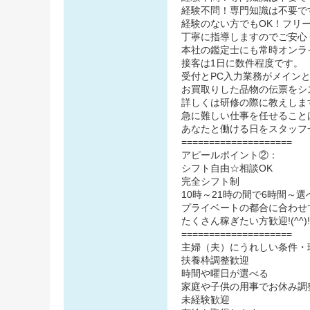
経験不問！専門知識は不要で
経験のない方でもOK！フリ
丁寧に指導しますのでご安心くだ
本社の鑑定士にも常時オンラ
接客は1日に数件程度です。
受付とPC入力業務がメイン
お買取りした品物の伝票をシ
詳しくは研修の際に教えしま
急に難しい仕事を任せること
あなたと働ける日をスタッフ一
====================
アピールポイント②：
シフト自由☆相談OK
完全シフト制
10時～21時の間で6時間～選
プライベートの都合に合わせ
たくさん稼ぎたい方歓迎!(^^)!
====================
主婦（夫）にうれしい条件・
扶養枠調整歓迎
時間や曜日が選べる
家庭や子供の用事でお休み調
未経験歓迎