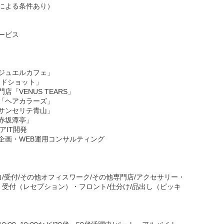
による条件あり）
ービス
ジュエルカフェ」
ンドショット」
「VENUS TEARS」
「ヘアカラーズ」
サンセリテ青山」
赤坂潭亭」
アIT開発
企画・WEB運用コンサルティング
力/受付/その他オフィスワーク/その他専門店/アクセサリー・
・受付（レセプション）・フロント/仕分け/品出し（ピッキ