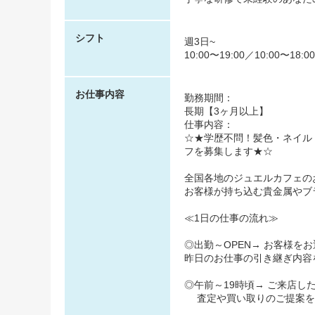
シフト
週3日~
10:00〜19:00／10:00〜18:0
お仕事内容
勤務期間：
長期【3ヶ月以上】
仕事内容：
☆★学歴不問！髪色・ネイル
フを募集します★☆
全国各地のジュエルカフェの
お客様が持ち込む貴金属やブ
≪1日の仕事の流れ≫
◎出勤～OPEN→ お客様を
昨日のお仕事の引き継ぎ内容
◎午前～19時頃→ ご来店し
査定や買い取りのご提案を