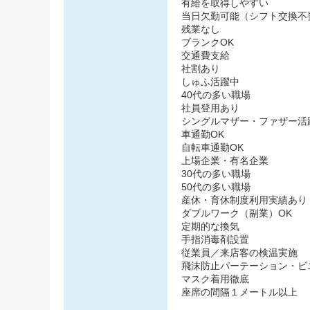
有給を取得しやすい
当日欠勤可能（シフト交換不
残業なし
ブランクOK
交通費支給
社割あり
しゅふ活躍中
40代の多い職場
社員登用あり
シングルマザー・ファザー活
車通勤OK
自転車通勤OK
上場企業・有名企業
30代の多い職場
50代の多い職場
産休・育休制度利用実績あり
ダブルワーク（副業）OK
定期的な換気
手指消毒剤設置
従業員／来店客の検温実施
飛沫防止パーテーション・ビ
マスク着用徹底
座席の間隔１メートル以上