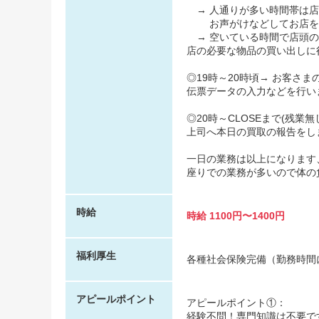
→ 人通りが多い時間帯は店
お声がけなどしてお店を
→ 空いている時間で店頭の
店の必要な物品の買い出しに
◎19時～20時頃→ お客さ
伝票データの入力などを行い
◎20時～CLOSEまで(残業
上司へ本日の買取の報告をし
一日の業務は以上になります、お
座りでの業務が多いので体の負担
時給
時給 1100円〜1400円
福利厚生
各種社会保険完備（勤務時間
アピールポイント
アピールポイント①：
経験不問！専門知識は不要で