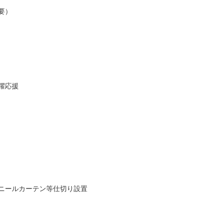
要）
躍応援
ニールカーテン等仕切り設置