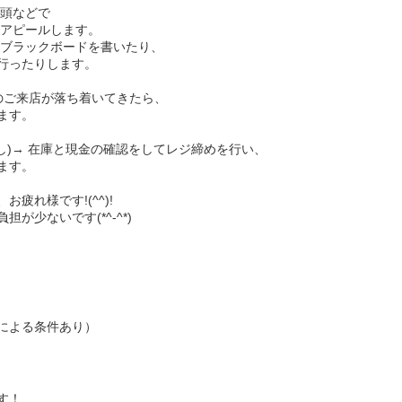
頭などで
アピールします。
ブラックボードを書いたり、
行ったりします。
まのご来店が落ち着いてきたら、
ます。
無し)→ 在庫と現金の確認をしてレジ締めを行い、
ます。
疲れ様です!(^^)!
が少ないです(*^-^*)
による条件あり）
す！